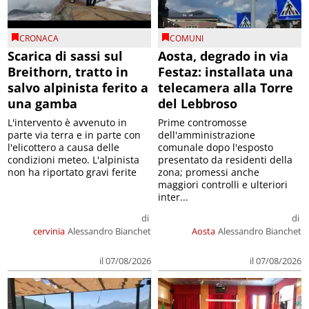
CRONACA
COMUNI
Scarica di sassi sul
Aosta, degrado in via
Breithorn, tratto in
Festaz: installata una
salvo alpinista ferito a
telecamera alla Torre
una gamba
del Lebbroso
L'intervento è avvenuto in
Prime contromosse
parte via terra e in parte con
dell'amministrazione
l'elicottero a causa delle
comunale dopo l'esposto
condizioni meteo. L'alpinista
presentato da residenti della
non ha riportato gravi ferite
zona; promessi anche
maggiori controlli e ulteriori
inter...
di
di
cervinia
Alessandro Bianchet
Aosta
Alessandro Bianchet
il 07/08/2026
il 07/08/2026