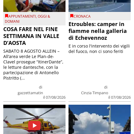
APPUNTAMENTI
,
OGGI &
CRONACA
DOMANI
Etroubles: camper in
COSA FARE NEL FINE
fiamme nella galleria
SETTIMANA IN VALLE
di Echevennoz
D’AOSTA
E in corso l'intervento dei vigili
SABATO 8 AGOSTO ALLEIN –
del fuoco, non ci sono feriti
All’area verde Le Plan-de-
Clavel prosegue “ItinerDante”,
le letture dantesche, con la
partecipazione di Antonello
Pistritto (...
di
di
gazzettamatin
Cinzia Timpano
il 07/08/2026
il 07/08/2026