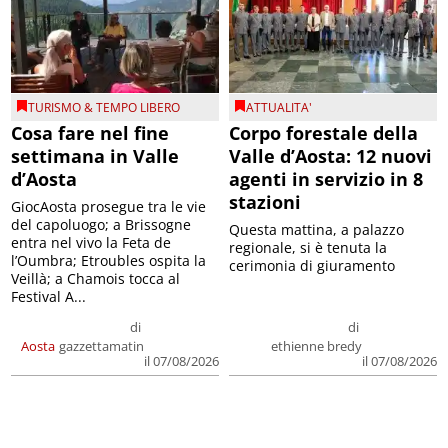
TURISMO & TEMPO LIBERO
ATTUALITA'
Cosa fare nel fine
Corpo forestale della
settimana in Valle
Valle d’Aosta: 12 nuovi
d’Aosta
agenti in servizio in 8
stazioni
GiocAosta prosegue tra le vie
del capoluogo; a Brissogne
Questa mattina, a palazzo
entra nel vivo la Feta de
regionale, si è tenuta la
l’Oumbra; Etroubles ospita la
cerimonia di giuramento
Veillà; a Chamois tocca al
Festival A...
di
di
Aosta
gazzettamatin
ethienne bredy
il 07/08/2026
il 07/08/2026