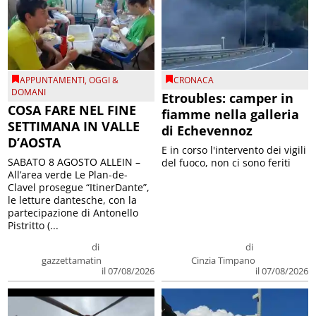
APPUNTAMENTI
,
OGGI &
CRONACA
DOMANI
Etroubles: camper in
COSA FARE NEL FINE
fiamme nella galleria
SETTIMANA IN VALLE
di Echevennoz
D’AOSTA
E in corso l'intervento dei vigili
SABATO 8 AGOSTO ALLEIN –
del fuoco, non ci sono feriti
All’area verde Le Plan-de-
Clavel prosegue “ItinerDante”,
le letture dantesche, con la
partecipazione di Antonello
Pistritto (...
di
di
gazzettamatin
Cinzia Timpano
il 07/08/2026
il 07/08/2026