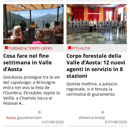
TURISMO & TEMPO LIBERO
ATTUALITA'
Cosa fare nel fine
Corpo forestale della
settimana in Valle
Valle d’Aosta: 12 nuovi
d’Aosta
agenti in servizio in 8
stazioni
GiocAosta prosegue tra le vie
del capoluogo; a Brissogne
Questa mattina, a palazzo
entra nel vivo la Feta de
regionale, si è tenuta la
l’Oumbra; Etroubles ospita la
cerimonia di giuramento
Veillà; a Chamois tocca al
Festival A...
di
di
Aosta
gazzettamatin
ethienne bredy
il 07/08/2026
il 07/08/2026