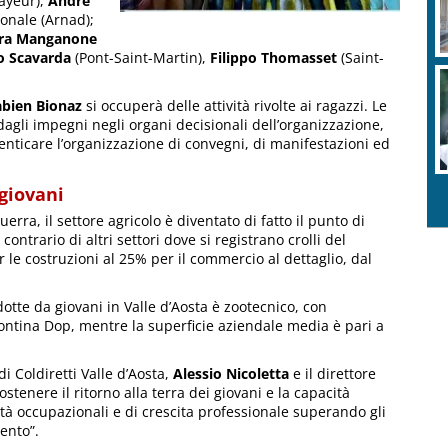
ayeur),
André
onale (Arnad);
ra Manganone
o Scavarda
(Pont-Saint-Martin),
Filippo Thomasset
(Saint-
abien Bionaz
si occuperà delle attività rivolte ai ragazzi. Le
 dagli impegni negli organi decisionali dell’organizzazione,
enticare l’organizzazione di convegni, di manifestazioni ed
 giovani
rra, il settore agricolo è diventato di fatto il punto di
ntrario di altri settori dove si registrano crolli del
e costruzioni al 25% per il commercio al dettaglio, dal
dotte da giovani in Valle d’Aosta è zootecnico, con
Fontina Dop, mentre la superficie aziendale media è pari a
i Coldiretti Valle d’Aosta,
Alessio Nicoletta
e il direttore
enere il ritorno alla terra dei giovani e la capacità
nità occupazionali e di crescita professionale superando gli
ento”.