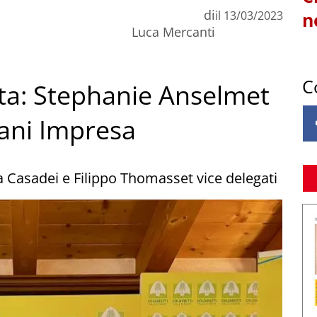
di
il
13/03/2023
n
Luca Mercanti
C
osta: Stephanie Anselmet
ani Impresa
ea Casadei e Filippo Thomasset vice delegati