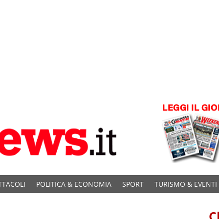
TTACOLI
POLITICA & ECONOMIA
SPORT
TURISMO & EVENTI
C