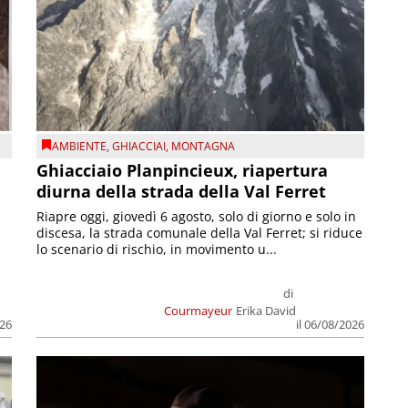
AMBIENTE
,
GHIACCIAI
,
MONTAGNA
Ghiacciaio Planpincieux, riapertura
diurna della strada della Val Ferret
Riapre oggi, giovedì 6 agosto, solo di giorno e solo in
discesa, la strada comunale della Val Ferret; si riduce
lo scenario di rischio, in movimento u...
di
Courmayeur
Erika David
026
il 06/08/2026