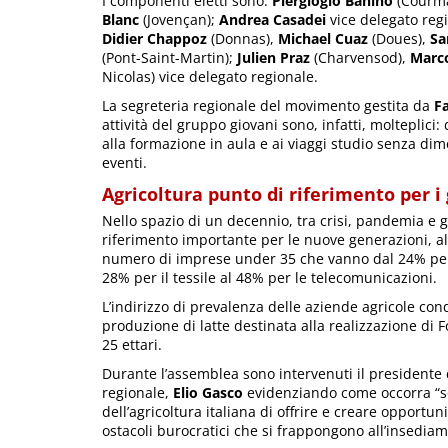
I componenti eletti sono:
Piergiogio Banino
(Courm
Blanc
(Jovençan);
Andrea Casadei
vice delegato regi
Didier Chappoz
(Donnas),
Michael Cuaz
(Doues),
Sa
(Pont-Saint-Martin);
Julien Praz
(Charvensod),
Marc
Nicolas) vice delegato regionale.
La segreteria regionale del movimento gestita da
F
attività del gruppo giovani sono, infatti, molteplici:
alla formazione in aula e ai viaggi studio senza dim
eventi.
Agricoltura punto di riferimento per i
Nello spazio di un decennio, tra crisi, pandemia e gue
riferimento importante per le nuove generazioni, al co
numero di imprese under 35 che vanno dal 24% per l
28% per il tessile al 48% per le telecomunicazioni.
L’indirizzo di prevalenza delle aziende agricole con
produzione di latte destinata alla realizzazione di 
25 ettari.
Durante l’assemblea sono intervenuti il presidente d
regionale,
Elio Gasco
evidenziando come occorra “sost
dell’agricoltura italiana di offrire e creare opportu
ostacoli burocratici che si frappongono all’insediam