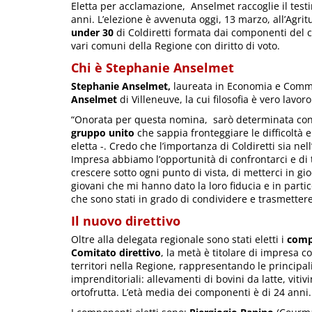
Eletta per acclamazione, Anselmet raccoglie il tes
anni.
L’elezione è avvenuta oggi, 13 marzo, all’Agri
under 30
di Coldiretti formata dai componenti del c
vari comuni della Regione con diritto di voto.
Chi è Stephanie Anselmet
Stephanie Anselmet,
laureata in Economia e Commerc
Anselmet
di Villeneuve, la cui filosofia è vero lavor
“Onorata per questa nomina, sarò determinata con 
gruppo unito
che sappia fronteggiare le difficoltà 
eletta -. Credo che l’importanza di Coldiretti sia ne
Impresa abbiamo l’opportunità di confrontarci e di 
crescere sotto ogni punto di vista, di metterci in gioc
giovani che mi hanno dato la loro fiducia e in partico
che sono stati in grado di condividere e trasmettere
Il nuovo direttivo
Oltre alla delegata regionale sono stati eletti i
comp
Comitato direttivo
, la metà è titolare di impresa c
territori nella Regione, rappresentando le principal
imprenditoriali: allevamenti di bovini da latte, vitiv
ortofrutta. L’età media dei componenti è di 24 anni.