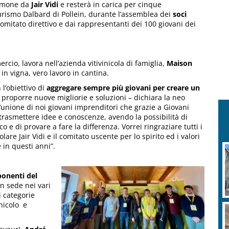
timone da
Jair Vidi
e resterà in carica per cinque
turismo Dalbard di Pollein, durante l’assemblea dei
soci
omitato direttivo e dai rappresentanti dei 100 giovani dei
io, lavora nell’azienda vitivinicola di famiglia,
Maison
o in vigna, vero lavoro in cantina.
l’obiettivo di
aggregare sempre più giovani per creare un
e proporre nuove migliorie e soluzioni – dichiara la neo
ll’unione di noi giovani imprenditori che grazie a Giovani
trasmettere idee e conoscenze, avendo la possibilità di
o e di provare a fare la differenza. Vorrei ringraziare tutti i
lare Jair Vidi e il comitato uscente per lo spirito ed i valori
 in questi anni”.
onenti del
on sede nei vari
i categorie
inicolo e