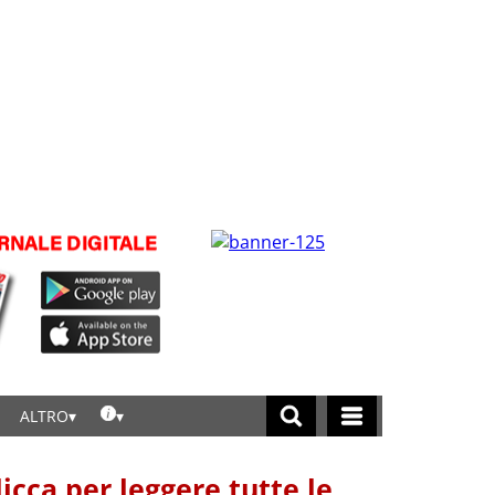
ALTRO
licca per leggere tutte le