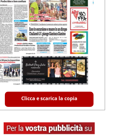
Clicca e scarica la copia