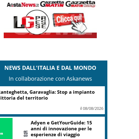
NEWS DALL'ITALIA E DAL MONDO
In collaborazione con Askanews
Turismo, Osservatorio
Telepass: +20% di interesse
per i viaggi in auto
il 07/08/2026
ic, Liguria: 5,8 mln da piano Grandi
rogetti Beni Culturali