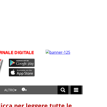
ALTRO
licca per leggere tutte le