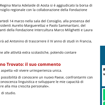
eo Regina Maria Adelaide di Aosta si è aggiudicato la borsa di
nsiglio regionale con la collaborazione della Fondazione
rtedì 14 marzo nella sala del Consiglio, alla presenza del
residenti Aurelio Marguerettaz e Paolo Sammaritani, del
tanti della Fondazione Intercultura Marco Milighetti e Laura
rà ad Antonino di trascorrere il IV anno di studi in Francia,
e alle attività extra scolastiche, potendo contare
ino Trovato: il suo commento
 aspetta «di vivere un’esperienza unica.
la possibilità di conoscere un nuovo Paese, confrontarmi con
conoscenza linguistica e sviluppare le mie capacità di
re alla mia crescita personale».
 di studio.
M
P