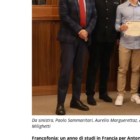
Da sinistra, Paolo Sammaritari, Aurelio Marguerettaz, 
Milighetti
Francofonia: un anno di studi in Francia per Anto