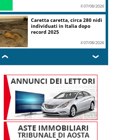
il 07/08/2026
Mondiali Wakeboard: primo
oro è azzurro, Noa Gualtieri
campione Under 14
il 07/08/2026
❮
❯