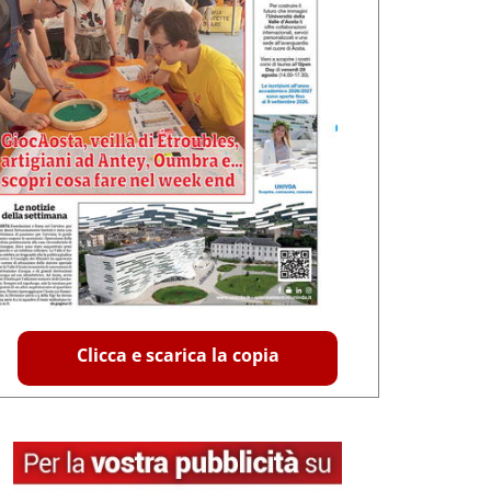
Clicca e scarica la copia