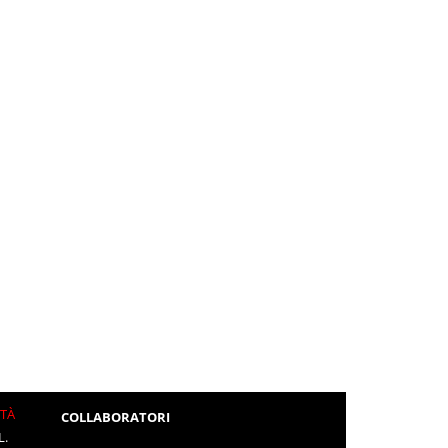
ITÀ
COLLABORATORI
L.