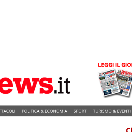
TTACOLI
POLITICA & ECONOMIA
SPORT
TURISMO & EVENTI
C