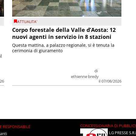
ATTUALITA'
Corpo forestale della Valle d’Aosta: 12
nuovi agenti in servizio in 8 stazioni
Questa mattina, a palazzo regionale, si è tenuta la
cerimonia di giuramento
l
di
ethienne bredy
026
il 07/08/2026
CONCESSIONARIA DI PUBBLIC
E RESPONSABILE
LG PRESSE S.R.
anti