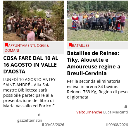
APPUNTAMENTI
,
OGGI &
BATAILLES
DOMANI
Batailles de Reines:
COSA FARE DAL 10 AL
Tiky, Alouette e
16 AGOSTO IN VALLE
Amoureuse regine a
D’AOSTA
Breuil-Cervinia
LUNEDÌ 10 AGOSTO ANTEY-
Per la seconda eliminatoria
SAINT-ANDRÉ - Alla Sala
estiva, in arena 84 bovine.
mostre Biblioteca sarà
Reinon, 763 Kg, Regina di peso
possibile partecipare alla
di giornata
presentazione del libro di
Maria Vassallo ed Enrico F...
di
Valtournenche
Luca Mercanti
di
gazzettamatin
il 09/08/2026
il 09/08/2026