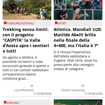
PUBBLIREDAZIONALI
SPORT
Trekking senza limiti:
Atletica, Mondiali U20:
con il progetto
Matilde Abelli brilla
“CASPITA” la Valle
nella finale della
d’Aosta apre i sentieri
4×400, ma l’Italia è 7ª
a tutti
Si è chiusa l'esperienza
dell'atleta valdostana a
Da agosto a ottobre, è
Eugene, Stati Uniti, dove ha
possibile iscriversi a nove
preso parte alla rassegna
escursioni gratuite e aperte a
iridata di categoria
tutti in sei comuni valdostani:
un'esperienza alpina
condivisa grazi...
di
di
Luca Mercanti
Fausto Vassoney
il 10/08/2026
il 10/08/2026
ANNUNCI