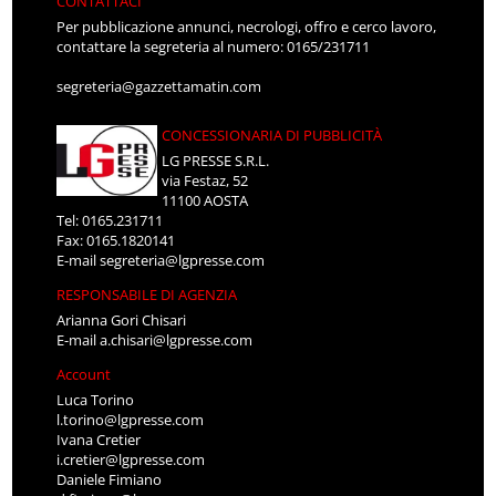
CONTATTACI
Per pubblicazione annunci, necrologi, offro e cerco lavoro,
contattare la segreteria al numero: 0165/231711
segreteria@gazzettamatin.com
CONCESSIONARIA DI PUBBLICITÀ
LG PRESSE S.R.L.
via Festaz, 52
11100 AOSTA
Tel: 0165.231711
Fax: 0165.1820141
E-mail
segreteria@lgpresse.com
RESPONSABILE DI AGENZIA
Arianna Gori Chisari
E-mail
a.chisari@lgpresse.com
Account
Luca Torino
l.torino@lgpresse.com
Ivana Cretier
i.cretier@lgpresse.com
Daniele Fimiano