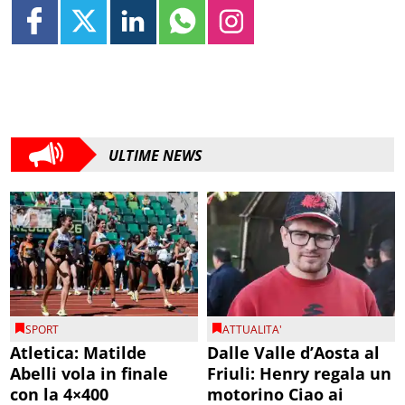
ULTIME NEWS
SPORT
ATTUALITA'
Atletica: Matilde
Dalle Valle d’Aosta al
Abelli vola in finale
Friuli: Henry regala un
con la 4×400
motorino Ciao ai