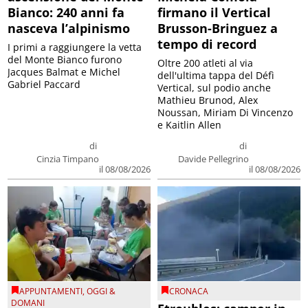
Bianco: 240 anni fa
firmano il Vertical
nasceva l’alpinismo
Brusson-Bringuez a
tempo di record
I primi a raggiungere la vetta
del Monte Bianco furono
Oltre 200 atleti al via
Jacques Balmat e Michel
dell'ultima tappa del Défì
Gabriel Paccard
Vertical, sul podio anche
Mathieu Brunod, Alex
Noussan, Miriam Di Vincenzo
e Kaitlin Allen
di
di
Cinzia Timpano
Davide Pellegrino
il 08/08/2026
il 08/08/2026
APPUNTAMENTI
,
OGGI &
CRONACA
DOMANI