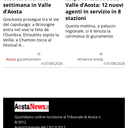
settimana in Valle
Valle d’Aosta: 12 nuovi
d’Aosta
agenti in servizio in 8
stazioni
GiocAosta prosegue tra le vie
del capoluogo; a Brissogne
Questa mattina, a palazzo
entra nel vivo la Feta de
regionale, si è tenuta la
l’Oumbra; Etroubles ospita la
cerimonia di giuramento
Veillà; a Chamois tocca al
Festival A...
di
di
Aosta
gazzettamatin
ethienne bredy
il 07/08/2026
il 07/08/2026
Quotidiano online Iscrizione al Tribunale di Aosta n.
8/2012
Autorizzazione del 13/12/2012