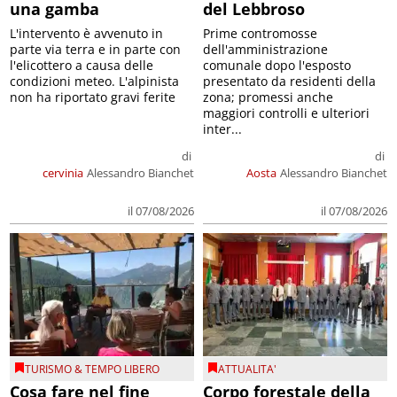
una gamba
del Lebbroso
L'intervento è avvenuto in
Prime contromosse
parte via terra e in parte con
dell'amministrazione
l'elicottero a causa delle
comunale dopo l'esposto
condizioni meteo. L'alpinista
presentato da residenti della
non ha riportato gravi ferite
zona; promessi anche
maggiori controlli e ulteriori
inter...
di
di
cervinia
Alessandro Bianchet
Aosta
Alessandro Bianchet
il 07/08/2026
il 07/08/2026
TURISMO & TEMPO LIBERO
ATTUALITA'
Cosa fare nel fine
Corpo forestale della