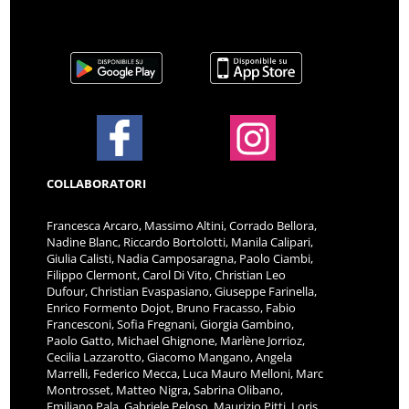
COLLABORATORI
Francesca Arcaro, Massimo Altini, Corrado Bellora,
Nadine Blanc, Riccardo Bortolotti, Manila Calipari,
Giulia Calisti, Nadia Camposaragna, Paolo Ciambi,
Filippo Clermont, Carol Di Vito, Christian Leo
Dufour, Christian Evaspasiano, Giuseppe Farinella,
Enrico Formento Dojot, Bruno Fracasso, Fabio
Francesconi, Sofia Fregnani, Giorgia Gambino,
Paolo Gatto, Michael Ghignone, Marlène Jorrioz,
Cecilia Lazzarotto, Giacomo Mangano, Angela
Marrelli, Federico Mecca, Luca Mauro Melloni, Marc
Montrosset, Matteo Nigra, Sabrina Olibano,
Emiliano Pala, Gabriele Peloso, Maurizio Pitti, Loris