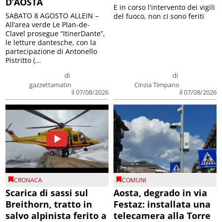
D’AOSTA
E in corso l'intervento dei vigili
SABATO 8 AGOSTO ALLEIN –
del fuoco, non ci sono feriti
All’area verde Le Plan-de-
Clavel prosegue “ItinerDante”,
le letture dantesche, con la
partecipazione di Antonello
Pistritto (...
di
di
gazzettamatin
Cinzia Timpano
il 07/08/2026
il 07/08/2026
CRONACA
COMUNI
Scarica di sassi sul
Aosta, degrado in via
Breithorn, tratto in
Festaz: installata una
salvo alpinista ferito a
telecamera alla Torre