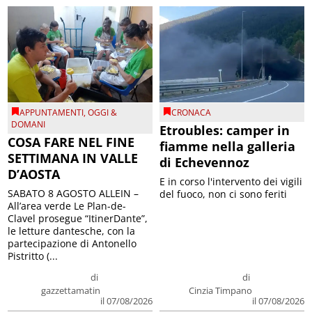
APPUNTAMENTI
,
OGGI &
CRONACA
DOMANI
Etroubles: camper in
COSA FARE NEL FINE
fiamme nella galleria
SETTIMANA IN VALLE
di Echevennoz
D’AOSTA
E in corso l'intervento dei vigili
SABATO 8 AGOSTO ALLEIN –
del fuoco, non ci sono feriti
All’area verde Le Plan-de-
Clavel prosegue “ItinerDante”,
le letture dantesche, con la
partecipazione di Antonello
Pistritto (...
di
di
gazzettamatin
Cinzia Timpano
il 07/08/2026
il 07/08/2026