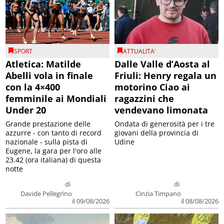
SPORT
ATTUALITA'
Atletica: Matilde
Dalle Valle d’Aosta al
Abelli vola in finale
Friuli: Henry regala un
con la 4×400
motorino Ciao ai
femminile ai Mondiali
ragazzini che
Under 20
vendevano limonata
Grande prestazione delle
Ondata di generosità per i tre
azzurre - con tanto di record
giovani della provincia di
nazionale - sulla pista di
Udine
Eugene, la gara per l'oro alle
23.42 (ora italiana) di questa
notte
di
di
Davide Pellegrino
Cinzia Timpano
il 09/08/2026
il 08/08/2026