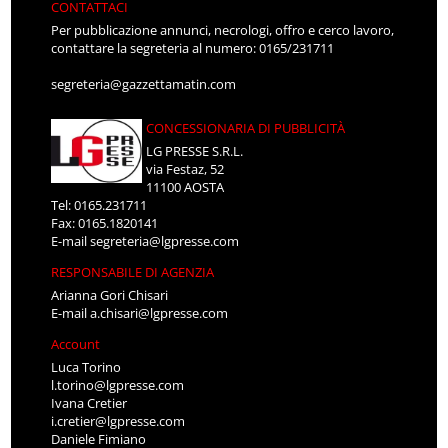
CONTATTACI
Per pubblicazione annunci, necrologi, offro e cerco lavoro,
contattare la segreteria al numero: 0165/231711
segreteria@gazzettamatin.com
CONCESSIONARIA DI PUBBLICITÀ
LG PRESSE S.R.L.
via Festaz, 52
11100 AOSTA
Tel: 0165.231711
Fax: 0165.1820141
E-mail
segreteria@lgpresse.com
RESPONSABILE DI AGENZIA
Arianna Gori Chisari
E-mail
a.chisari@lgpresse.com
Account
Luca Torino
l.torino@lgpresse.com
Ivana Cretier
i.cretier@lgpresse.com
Daniele Fimiano