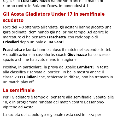
ragazzi di
Luca Giovinazzo
hanno vinto anche il match di
ritorno contro le Bolzano Foxes, imponendosi 4-1.
Gli Aosta Gladiators Under 17 in semifinale
scudetto
Forti del 7-0 ottenuto all’andata, gli aostani hanno giocato una
gara ordinata, dominando già nel primo tempo. Ad aprire le
marcature ci ha pensato
Fraschetta
, con raddoppio di
Crivellari
dopo un palo di
De Santi
.
Fraschetta
e
Lenta
hanno chiuso il match nel secondo drittel.
A qualificazione in cassaforte, coach
Giovinazzo
ha concesso
spazio a chi ne ha avuto meno in stagione.
Positiva, in particolare, la prova del goalie
Lamberti
, in testa
alla classifica riservata ai portieri. In bella mostra anche il
classe 2009
Giuliani
che, schierato in difesa, non ha tremato in
un match play off.
La semifinale
Per i Gladiators è tempo di pensare alla semifinale. Sabato, alle
18, è in programma l’andata del match contro Bessanone-
Vipiteno ad Aosta.
La società del capoluogo regionale resta così in lizza per