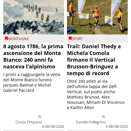
MONTAGNA
SPORT
8 agosto 1786, la prima
Trail: Daniel Thedy e
ascensione del Monte
Michela Comola
Bianco: 240 anni fa
firmano il Vertical
nasceva l’alpinismo
Brusson-Bringuez a
tempo di record
I primi a raggiungere la vetta
del Monte Bianco furono
Oltre 200 atleti al via
Jacques Balmat e Michel
dell'ultima tappa del Défì
Gabriel Paccard
Vertical, sul podio anche
Mathieu Brunod, Alex
Noussan, Miriam Di Vincenzo
e Kaitlin Allen
di
di
Cinzia Timpano
Davide Pellegrino
il 08/08/2026
il 08/08/2026