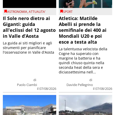
ASTRONOMIA
,
ATTUALITA'
SPORT
Il Sole nero dietro ai
Atletica: Matilde
Giganti: guida
Abelli si prende la
all’eclissi del 12 agosto
semifinale dei 400 ai
in Valle d’Aosta
Mondiali U20 e poi
esce a testa alta
La guida ai siti migliori e agli
strumenti per pianificare
La talentuosa velocista della
l'osservazione in Valle d'Aosta
Cogne ha superato con
margine la batteria e ha
quindi chiuso quinta nella
seconda heat della sera e
diciassettesima nell...
di
di
Paolo Ciambi
Davide Pellegrino
il 07/08/2026
il 07/08/2026