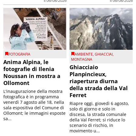
il 06/08/2026
il 06/08/2026
FOTOGRAFIA
AMBIENTE
,
GHIACCIAI
,
MONTAGNA
Anima Alpina, le
Ghiacciaio
fotografie di Ilenia
Planpincieux,
Noussan in mostra a
riapertura diurna
Ollomont
della strada della Val
L'inaugurazione della mostra
Ferret
fotografica è in programma
venerdì 7 agosto alle 18, nella
Riapre oggi, giovedì 6 agosto,
sala espositiva del Comune di
solo di giorno e solo in
Ollomont; le immagini esposte
discesa, la strada comunale
sa...
della Val Ferret; si riduce lo
scenario di rischio, in
movimento u...