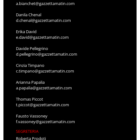
a.bianchet@gazzettamatin.com
Danila Chenal
d.chenal@gazzettamatin.com
Erika David
e.david@gazzettamatin.com
Davide Pellegrino
d.pellegrino@gazzettamatin.com
Cinzia Timpano
c.timpano@gazzettamatin.com
Arianna Papalia
a.papalia@gazzettamatin.com
Thomas Piccot
t.piccot@gazzettamatin.com
Fausto Vassoney
f.vassoney@gazzettamatin.com
SEGRETERIA
Roberta Prodoti