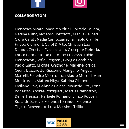
COLLABORATORI
Francesca Arcaro, Massimo Altini, Corrado Bellora,
Nadine Blanc, Riccardo Bortolotti, Manila Calipari,
Giulia Calisti, Nadia Camposaragna, Paolo Ciambi,
Filippo Clermont, Carol Di Vito, Christian Leo
Dufour, Christian Evaspasiano, Giuseppe Farinella,
Enrico Formento Dojot, Bruno Fracasso, Fabio
Francesconi, Sofia Fregnani, Giorgia Gambino,
Paolo Gatto, Michael Ghignone, Marlène Jorrioz,
Cecilia Lazzarotto, Giacomo Mangano, Angela
Marrelli, Federico Mecca, Luca Mauro Melloni, Marc
Montrosset, Matteo Nigra, Sabrina Olibano,
Emiliano Pala, Gabriele Peloso, Maurizio Pitti, Loris
Ponsetto, Andrea Portigliatti, Mattia Pramotton,
Deniel Pession, Raffaele Romano, Enrico Ruggeri,
Riccardo Savoye, Federica Tercinod, Federico
Tigellio Benvenuto, Luca Massimo Trifilò