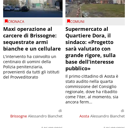
CRONACA
COMUNI
Maxi operazione al
Supermercato al
carcere di Brissogne:
Quartiere Dora, il
sequestrate armi
sindaco: «Progetto
bianche e un cellulare
sarà valutato con
grande rigore, sulla
L'intervento ha coinvolto un
base dell’interesse
centinaio di uomini della
Polizia penitenziaria,
pubblico»
provenienti da tutti gli istituti
Il primo cittadino di Aosta è
del Provveditorato
stato audito nella quarta
commissione del Consiglio
regionale, dove ha ribadito
come l'iter, al momento, sia
ancora ferm...
di
di
Brissogne
Alessandro Bianchet
Aosta
Alessandro Bianchet