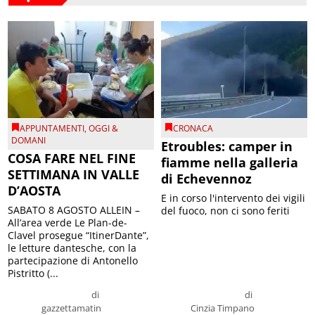
APPUNTAMENTI
,
OGGI &
CRONACA
DOMANI
Etroubles: camper in
COSA FARE NEL FINE
fiamme nella galleria
SETTIMANA IN VALLE
di Echevennoz
D’AOSTA
E in corso l'intervento dei vigili
SABATO 8 AGOSTO ALLEIN –
del fuoco, non ci sono feriti
All’area verde Le Plan-de-
Clavel prosegue “ItinerDante”,
le letture dantesche, con la
partecipazione di Antonello
Pistritto (...
di
di
gazzettamatin
Cinzia Timpano