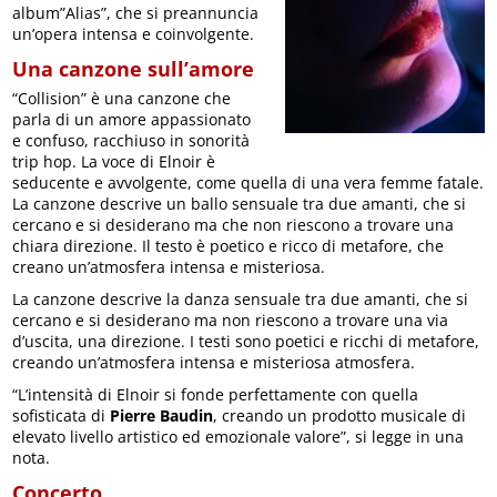
album”Alias”, che si preannuncia
un’opera intensa e coinvolgente.
Una canzone sull’amore
“Collision” è una canzone che
parla di un amore appassionato
e confuso, racchiuso in sonorità
trip hop. La voce di Elnoir è
seducente e avvolgente, come quella di una vera femme fatale.
La canzone descrive un ballo sensuale tra due amanti, che si
cercano e si desiderano ma che non riescono a trovare una
chiara direzione. Il testo è poetico e ricco di metafore, che
creano un’atmosfera intensa e misteriosa.
La canzone descrive la danza sensuale tra due amanti, che si
cercano e si desiderano ma non riescono a trovare una via
d’uscita, una direzione. I testi sono poetici e ricchi di metafore,
creando un’atmosfera intensa e misteriosa atmosfera.
“L’intensità di Elnoir si fonde perfettamente con quella
sofisticata di
Pierre Baudin
, creando un prodotto musicale di
elevato livello artistico ed emozionale valore”, si legge in una
nota.
Concerto