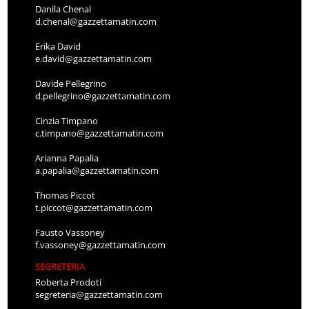
Danila Chenal
d.chenal@gazzettamatin.com
Erika David
e.david@gazzettamatin.com
Davide Pellegrino
d.pellegrino@gazzettamatin.com
Cinzia Timpano
c.timpano@gazzettamatin.com
Arianna Papalia
a.papalia@gazzettamatin.com
Thomas Piccot
t.piccot@gazzettamatin.com
Fausto Vassoney
f.vassoney@gazzettamatin.com
SEGRETERIA
Roberta Prodoti
segreteria@gazzettamatin.com