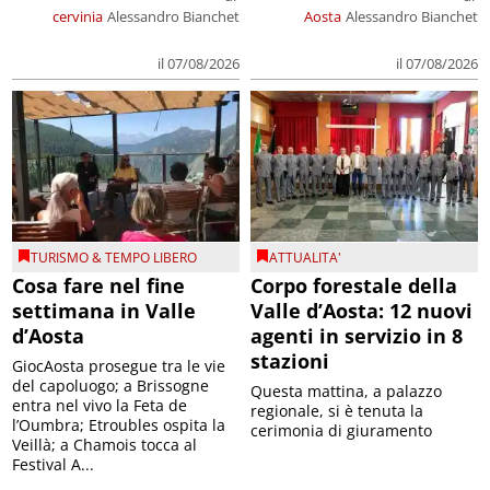
cervinia
Alessandro Bianchet
Aosta
Alessandro Bianchet
il 07/08/2026
il 07/08/2026
TURISMO & TEMPO LIBERO
ATTUALITA'
Cosa fare nel fine
Corpo forestale della
settimana in Valle
Valle d’Aosta: 12 nuovi
d’Aosta
agenti in servizio in 8
stazioni
GiocAosta prosegue tra le vie
del capoluogo; a Brissogne
Questa mattina, a palazzo
entra nel vivo la Feta de
regionale, si è tenuta la
l’Oumbra; Etroubles ospita la
cerimonia di giuramento
Veillà; a Chamois tocca al
Festival A...