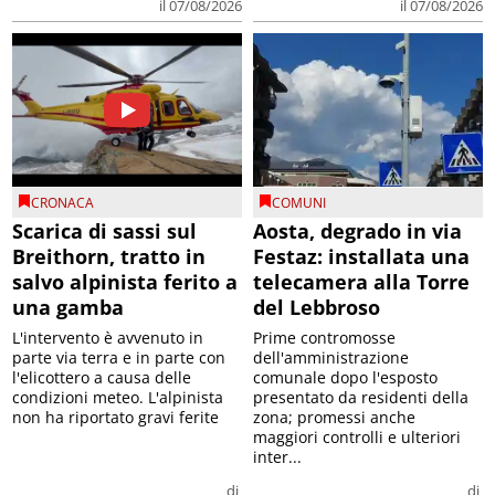
il 07/08/2026
il 07/08/2026
CRONACA
COMUNI
Scarica di sassi sul
Aosta, degrado in via
Breithorn, tratto in
Festaz: installata una
salvo alpinista ferito a
telecamera alla Torre
una gamba
del Lebbroso
L'intervento è avvenuto in
Prime contromosse
parte via terra e in parte con
dell'amministrazione
l'elicottero a causa delle
comunale dopo l'esposto
condizioni meteo. L'alpinista
presentato da residenti della
non ha riportato gravi ferite
zona; promessi anche
maggiori controlli e ulteriori
inter...
di
di