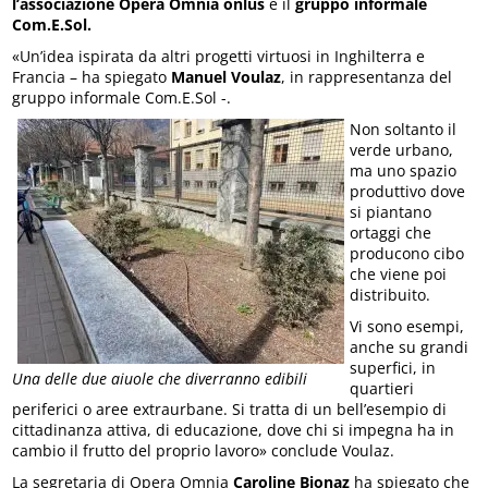
l’associazione Opera Omnia onlus
e il
gruppo informale
Com.E.Sol.
«Un’idea ispirata da altri progetti virtuosi in Inghilterra e
Francia – ha spiegato
Manuel Voulaz
, in rappresentanza del
gruppo informale Com.E.Sol -.
Non soltanto il
verde urbano,
ma uno spazio
produttivo dove
si piantano
ortaggi che
producono cibo
che viene poi
distribuito.
Vi sono esempi,
anche su grandi
superfici, in
Una delle due aiuole che diverranno edibili
quartieri
periferici o aree extraurbane. Si tratta di un bell’esempio di
cittadinanza attiva, di educazione, dove chi si impegna ha in
cambio il frutto del proprio lavoro» conclude Voulaz.
La segretaria di Opera Omnia
Caroline Bionaz
ha spiegato che