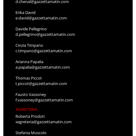
d.chenal@gazzettamatin.com
Erika David
e.david@gazzettamatin.com
Davide Pellegrino
d.pellegrino@gazzettamatin.com
Cinzia Timpano
c.timpano@gazzettamatin.com
Arianna Papalia
a.papalia@gazzettamatin.com
Thomas Piccot
t.piccot@gazzettamatin.com
Fausto Vassoney
f.vassoney@gazzettamatin.com
SEGRETERIA
Roberta Prodoti
segreteria@gazzettamatin.com
Stefania Muscolo