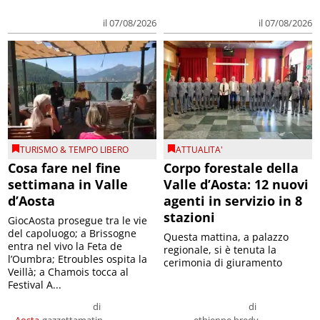
il 07/08/2026
il 07/08/2026
TURISMO & TEMPO LIBERO
ATTUALITA'
Cosa fare nel fine
Corpo forestale della
settimana in Valle
Valle d’Aosta: 12 nuovi
d’Aosta
agenti in servizio in 8
stazioni
GiocAosta prosegue tra le vie
del capoluogo; a Brissogne
Questa mattina, a palazzo
entra nel vivo la Feta de
regionale, si è tenuta la
l’Oumbra; Etroubles ospita la
cerimonia di giuramento
Veillà; a Chamois tocca al
Festival A...
di
di