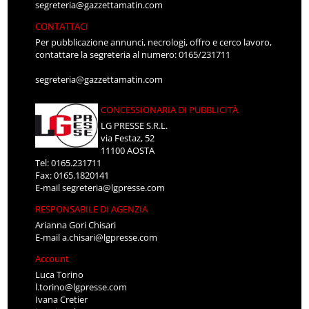
segreteria@gazzettamatin.com
CONTATTACI
Per pubblicazione annunci, necrologi, offro e cerco lavoro,
contattare la segreteria al numero: 0165/231711
segreteria@gazzettamatin.com
CONCESSIONARIA DI PUBBLICITÀ
LG PRESSE S.R.L.
via Festaz, 52
11100 AOSTA
Tel: 0165.231711
Fax: 0165.1820141
E-mail
segreteria@lgpresse.com
RESPONSABILE DI AGENZIA
Arianna Gori Chisari
E-mail
a.chisari@lgpresse.com
Account
Luca Torino
l.torino@lgpresse.com
Ivana Cretier