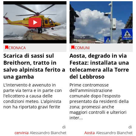
CRONACA
COMUNI
Scarica di sassi sul
Aosta, degrado in via
Breithorn, tratto in
Festaz: installata una
salvo alpinista ferito a
telecamera alla Torre
una gamba
del Lebbroso
L'intervento è avvenuto in
Prime contromosse
parte via terra e in parte con
dell'amministrazione
l'elicottero a causa delle
comunale dopo l'esposto
condizioni meteo. L'alpinista
presentato da residenti della
non ha riportato gravi ferite
zona; promessi anche
maggiori controlli e ulteriori
inter...
di
di
cervinia
Alessandro Bianchet
Aosta
Alessandro Bianchet