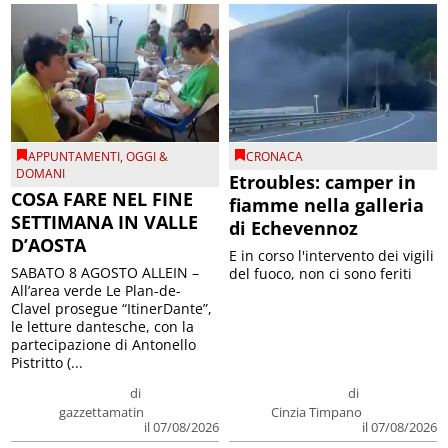
APPUNTAMENTI
,
OGGI &
CRONACA
DOMANI
Etroubles: camper in
COSA FARE NEL FINE
fiamme nella galleria
SETTIMANA IN VALLE
di Echevennoz
D’AOSTA
E in corso l'intervento dei vigili
SABATO 8 AGOSTO ALLEIN –
del fuoco, non ci sono feriti
All’area verde Le Plan-de-
Clavel prosegue “ItinerDante”,
le letture dantesche, con la
partecipazione di Antonello
Pistritto (...
di
di
gazzettamatin
Cinzia Timpano
il 07/08/2026
il 07/08/2026