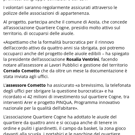
I volontari saranno regolarmente assicurati attraverso le
polizze delle associazioni di appartenenza.
Al progetto, partecipa anche il comune di Aosta, che concede
all’associazione Quartiere Cogne, presidio molto attivo sul
territorio, di occuparsi delle aiuole.
«Aspettiamo che la formalità burocratica per il rinnovo
dell’accordo attivo da quattro anni sia sbrigata, poi potremo
occuparci anche del progetto delle aiuole edibili – ha spiegato
la presidente dell’associazione
Rosalia Ventrini
, facendo
notare all’assessore ai Lavori Pubblici e gestione del territorio
Corrado Cometto
che da oltre un mese la documentazione è
stata inviata agli uffici.
L’
assessore Cometto
ha assicurato «a brevissimo, la telefonata
degli uffici per sbrigare la questione burocratica» e ha
ricordato «i 42 milioni di investimento sul quartiere Cogne, tra
interventi Arer e progetto PINQuA, Programma innovativo
nazionale per la qualità dell’abitare».
L’associazione Quartiere Cogne ha adottato le aiuole del
quartiere da quattro anni e si occupa anche di tenere in
ordine e puliti i giardinetti, il campo da basket, la zona gioco
davanti alla scuola, i portabici e le panchine del quartiere.