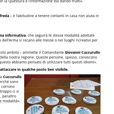
n la Questura e l’informazione sta dando frutti».
freda
– e l’abitudine a tenere contanti in casa non aiuta in
a informativa
, che seguirà le stesse modalità adottate
ell’Arma si recano alle messe o nei luoghi ricreativi per
questo ambito – ammette il Comandante
Giovanni Cuccurullo
co della nostra regione. Queste persone, spesso, conoscono
er questo abbiamo pensato di utilizzare tutti questi idiomi».
taccare in qualche posto ben visibile.
da
Cuccurullo
perché sono
e corrono
roppo ci si
, peraltro
le modalità».