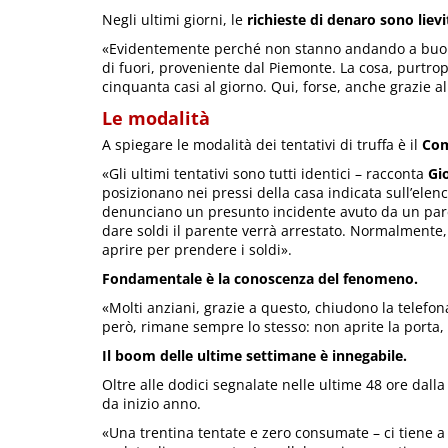
Negli ultimi giorni, le
richieste di denaro sono lievi
«Evidentemente perché non stanno andando a buon
di fuori, proveniente dal Piemonte. La cosa, purtrop
cinquanta casi al giorno. Qui, forse, anche grazie a
Le modalità
A spiegare le modalità dei tentativi di truffa è il
Com
«Gli ultimi tentativi sono tutti identici – racconta
Gi
posizionano nei pressi della casa indicata sull’elen
denunciano un presunto incidente avuto da un pare
dare soldi il parente verrà arrestato. Normalmente, 
aprire per prendere i soldi».
Fondamentale è la conoscenza del fenomeno.
«Molti anziani, grazie a questo, chiudono la telefo
però, rimane sempre lo stesso: non aprite la porta, 
Il boom delle ultime settimane è innegabile.
Oltre alle dodici segnalate nelle ultime 48 ore dall
da inizio anno.
«Una trentina tentate e zero consumate – ci tiene a