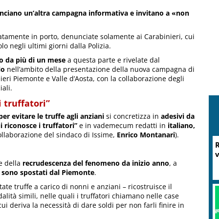
 lanciano un’altra campagna informativa e invitano a «non
tamente in porto, denunciate solamente ai Carabinieri, cui
 negli ultimi giorni dalla Polizia.
 da più di un mese
a questa parte e rivelate dal
lo
nell’ambito della presentazione della nuova campagna di
ieri Piemonte e Valle d’Aosta, con la collaborazione degli
iali.
 truffatori”
r evitare le truffe agli anziani
si concretizza in
adesivi da
i riconosce i truffatori”
e in vademecum redatti in
italiano,
ollaborazione del sindaco di Issime,
Enrico Montanari
).
R
v
e della
recrudescenza del fenomeno da inizio anno
, a
i sono spostati dal Piemonte
.
e truffe a carico di nonni e anziani – ricostruisce il
alità simili, nelle quali i truffatori chiamano nelle case
ui deriva la necessità di dare soldi per non farli finire in