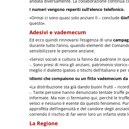
andata diversamente. La collaborazione continua co
I numeri vengono reperiti sull’elenco telefonico.
«Ormai ci sono quasi solo anziani lì – conclude
Giof
questo».
Adesivi e vademecum
Ed ecco quindi rinnovarsi l’esigenza di una
campagn
durante tutto l’anno, quando elementi del Comando d
sensibilizzare le persone anziane.
«Servizi sociali e cultura la fanno da padrone in 
-. Sono presi di mira gli anziani, patrimonio stori
meglio il dialetto (patois o titsch) dell’italiano e p
Idiomi che compaiono su un fitto vademecum da at
«La distribuzione sta già dando buoni frutti – ricor
-. Tante persone hanno denunciato tentate truffe 
informate. Ma non ci fermiamo qui, perché le truff
veloci e nessuno è esente da questo fenomeno. Purt
approfitta dell’ingenuità e del candore degli anziani
correndo il rischio di far venir loro un infarto viste 
La Regione