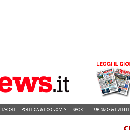
TTACOLI
POLITICA & ECONOMIA
SPORT
TURISMO & EVENTI
C