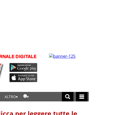
ALTRO
licca per leggere tutte le