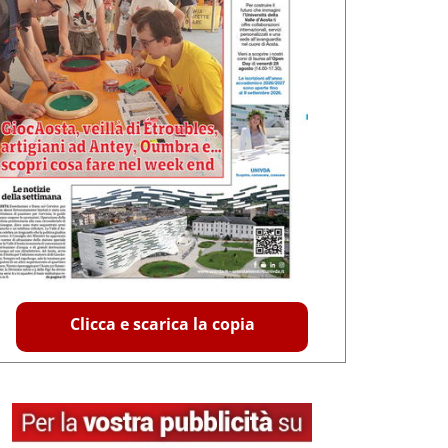
Clicca e scarica la copia