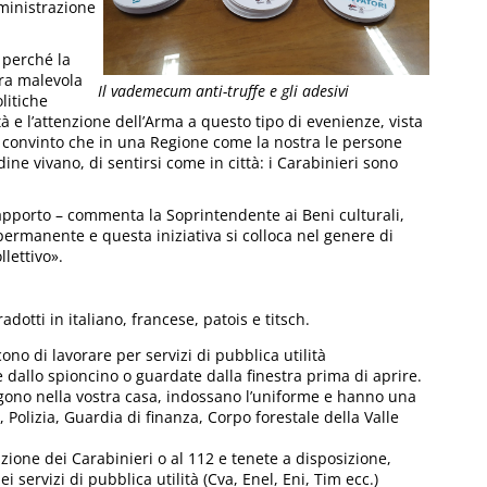
ministrazione
 perché la
ra malevola
Il vademecum anti-truffe e gli adesivi
litiche
tà e l’attenzione dell’Arma a questo tipo di evenienze, vista
 convinto che in una Regione come la nostra le persone
ne vivano, di sentirsi come in città: i Carabinieri sono
pporto – commenta la Soprintendente ai Beni culturali,
permanente e questa iniziativa si colloca nel genere di
lettivo».
adotti in italiano, francese, patois e titsch.
ono di lavorare per servizi di pubblica utilità
dallo spioncino o guardate dalla finestra prima di aprire.
engono nella vostra casa, indossano l’uniforme e hanno una
, Polizia, Guardia di finanza, Corpo forestale della Valle
azione dei Carabinieri o al 112 e tenete a disposizione,
 servizi di pubblica utilità (Cva, Enel, Eni, Tim ecc.)