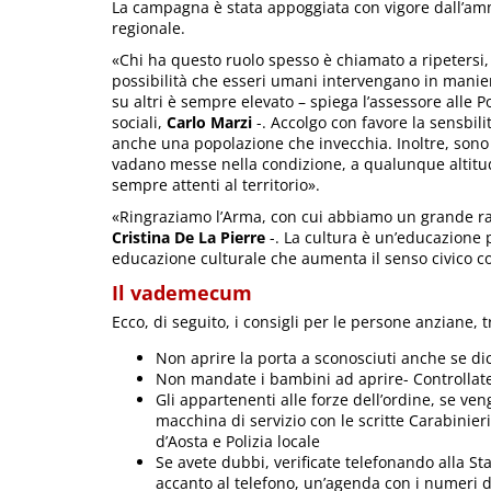
La campagna è stata appoggiata con vigore dall’am
regionale.
«Chi ha questo ruolo spesso è chiamato a ripetersi,
possibilità che esseri umani intervengano in manie
su altri è sempre elevato – spiega l’assessore alle Po
sociali,
Carlo Marzi
-. Accolgo con favore la sensbili
anche una popolazione che invecchia. Inoltre, sono
vadano messe nella condizione, a qualunque altitudi
sempre attenti al territorio».
«Ringraziamo l’Arma, con cui abbiamo un grande ra
Cristina De La Pierre
-. La cultura è un’educazione 
educazione culturale che aumenta il senso civico col
Il vademecum
Ecco, di seguito, i consigli per le persone anziane, tr
Non aprire la porta a sconosciuti anche se dic
Non mandate i bambini ad aprire- Controllate 
Gli appartenenti alle forze dell’ordine, se v
macchina di servizio con le scritte Carabinieri
d’Aosta e Polizia locale
Se avete dubbi, verificate telefonando alla St
accanto al telefono, un’agenda con i numeri dei