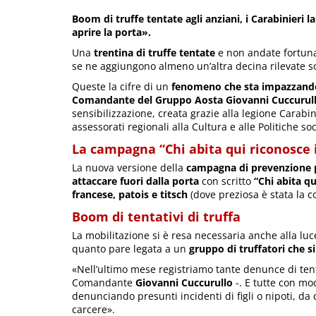
Boom di truffe tentate agli anziani, i Carabinieri
aprire la porta».
Una
trentina di truffe tentate
e non andate fortuna
se ne aggiungono almeno un’altra decina rilevate solo
Queste la cifre di un
fenomeno che sta impazzando
Comandante del Gruppo Aosta Giovanni Cuccurul
sensibilizzazione, creata grazie alla legione Carabin
assessorati regionali alla Cultura e alle Politiche soc
La campagna “Chi abita qui riconosce i
La nuova versione della
campagna di prevenzione pe
attaccare fuori dalla porta
con scritto
“Chi abita qu
francese, patois e titsch
(dove preziosa è stata la c
Boom di tentativi di truffa
La mobilitazione si è resa necessaria anche alla luc
quanto pare legata a un
gruppo di truffatori che s
«Nell’ultimo mese registriamo tante denunce di tentat
Comandante
Giovanni Cuccurullo
-. E tutte con mod
denunciando presunti incidenti di figli o nipoti, da c
carcere».