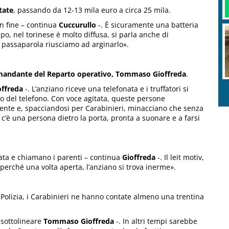
tate
, passando da 12-13 mila euro a circa 25 mila.
 fine – continua
Cuccurullo
-. È sicuramente una batteria
po, nel torinese è molto diffusa, si parla anche di
l passaparola riusciamo ad arginarlo».
andante del Reparto operativo, Tommaso Gioffreda
.
offreda
-. L’anziano riceve una telefonata e i truffatori si
co del telefono. Con voce agitata, queste persone
nte e, spacciandosi per Carabinieri, minacciano che senza
c’è una persona dietro la porta, pronta a suonare e a farsi
nata e chiamano i parenti – continua
Gioffreda
-. Il leit motiv,
perché una volta aperta, l’anziano si trova inerme».
a Polizia, i Carabinieri ne hanno contate almeno una trentina
 sottolineare
Tommaso Gioffreda
-. In altri tempi sarebbe