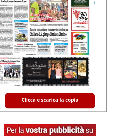
Clicca e scarica la copia