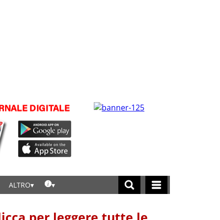
ALTRO
licca per leggere tutte le