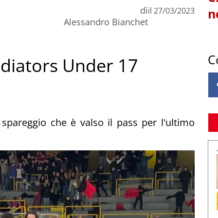
di
il
27/03/2023
n
Alessandro Bianchet
C
adiators Under 17
 spareggio che è valso il pass per l'ultimo