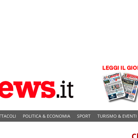
TTACOLI
POLITICA & ECONOMIA
SPORT
TURISMO & EVENTI
C