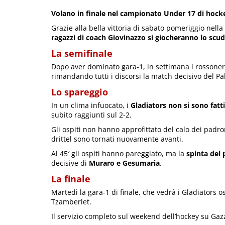
Volano in finale nel campionato Under 17 di hocke
Grazie alla bella vittoria di sabato pomeriggio nella
ragazzi di coach Giovinazzo si giocheranno lo scu
La semifinale
Dopo aver dominato gara-1, in settimana i rossoneri
rimandando tutti i discorsi la match decisivo del P
Lo spareggio
In un clima infuocato, i
Gladiators non si sono fatt
subito raggiunti sul 2-2.
Gli ospiti non hanno approfittato del calo dei padron
drittel sono tornati nuovamente avanti.
Al 45′ gli ospiti hanno pareggiato, ma la
spinta del 
decisive di
Muraro e Gesumaria
.
La finale
Martedì la gara-1 di finale, che vedrà i Gladiators o
Tzamberlet.
Il servizio completo sul weekend dell’hockey su Gaz