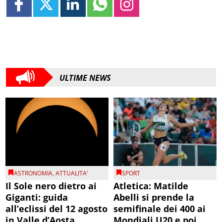
ULTIME NEWS
ASTRONOMIA
,
ATTUALITA'
SPORT
Il Sole nero dietro ai
Atletica: Matilde
Giganti: guida
Abelli si prende la
all’eclissi del 12 agosto
semifinale dei 400 ai
in Valle d’Aosta
Mondiali U20 e poi