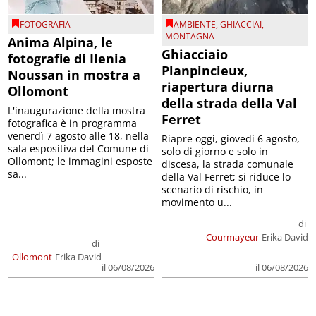
FOTOGRAFIA
AMBIENTE
,
GHIACCIAI
,
MONTAGNA
Anima Alpina, le
Ghiacciaio
fotografie di Ilenia
Planpincieux,
Noussan in mostra a
riapertura diurna
Ollomont
della strada della Val
L'inaugurazione della mostra
Ferret
fotografica è in programma
venerdì 7 agosto alle 18, nella
Riapre oggi, giovedì 6 agosto,
sala espositiva del Comune di
solo di giorno e solo in
Ollomont; le immagini esposte
discesa, la strada comunale
sa...
della Val Ferret; si riduce lo
scenario di rischio, in
movimento u...
di
Courmayeur
Erika David
di
Ollomont
Erika David
il 06/08/2026
il 06/08/2026