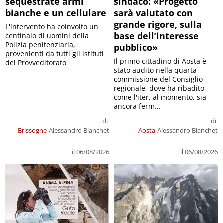
sequestrate armi
sindaco: «Progetto
bianche e un cellulare
sarà valutato con
grande rigore, sulla
L'intervento ha coinvolto un
base dell’interesse
centinaio di uomini della
Polizia penitenziaria,
pubblico»
provenienti da tutti gli istituti
Il primo cittadino di Aosta è
del Provveditorato
stato audito nella quarta
commissione del Consiglio
regionale, dove ha ribadito
come l'iter, al momento, sia
ancora ferm...
di
di
Brissogne
Alessandro Bianchet
Aosta
Alessandro Bianchet
il 06/08/2026
il 06/08/2026