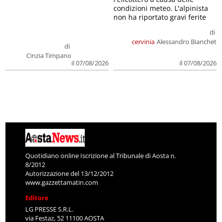
condizioni meteo. L'alpinista
non ha riportato gravi ferite
di
cervinia
Alessandro Bianchet
di
Cinzia Timpano
il 07/08/2026
il 07/08/2026
Quotidiano online Iscrizione al Tribunale di Aosta n.
8/2012
Autorizzazione del 13/12/2012
www.gazzettamatin.com
Editore
LG PRESSE S.R.L.
via Festaz, 52 11100 AOSTA