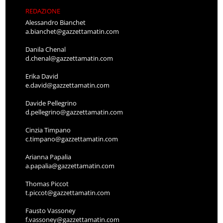
REDAZIONE
Alessandro Bianchet
a.bianchet@gazzettamatin.com
Danila Chenal
d.chenal@gazzettamatin.com
Erika David
e.david@gazzettamatin.com
Davide Pellegrino
d.pellegrino@gazzettamatin.com
Cinzia Timpano
c.timpano@gazzettamatin.com
Arianna Papalia
a.papalia@gazzettamatin.com
Thomas Piccot
t.piccot@gazzettamatin.com
Fausto Vassoney
f.vassoney@gazzettamatin.com