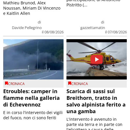
Mathieu Brunod, Alex
Pistritto (...
Noussan, Miriam Di Vincenzo
e Kaitlin Allen
di
di
Davide Pellegrino
gazzettamatin
il 08/08/2026
il 07/08/2026
CRONACA
CRONACA
Etroubles: camper in
Scarica di sassi sul
fiamme nella galleria
Breithorn, tratto in
di Echevennoz
salvo alpinista ferito a
una gamba
E in corso l'intervento dei vigili
del fuoco, non ci sono feriti
L'intervento è avvenuto in
parte via terra e in parte con
l'elicottero a causa delle