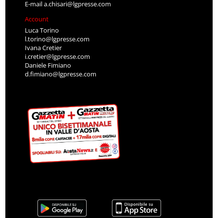
E-mail
a.chisari@lgpresse.com
Account
Luca Torino
l.torino@lgpresse.com
Ivana Cretier
i.cretier@lgpresse.com
Daniele Fimiano
d.fimiano@lgpresse.com