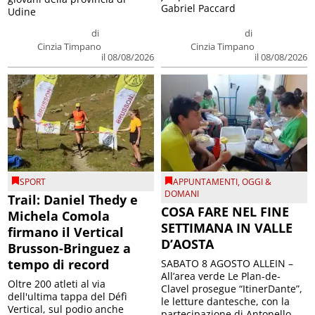
Gabriel Paccard
Udine
di
di
Cinzia Timpano
Cinzia Timpano
il 08/08/2026
il 08/08/2026
SPORT
APPUNTAMENTI
,
OGGI &
DOMANI
Trail: Daniel Thedy e
COSA FARE NEL FINE
Michela Comola
SETTIMANA IN VALLE
firmano il Vertical
D’AOSTA
Brusson-Bringuez a
tempo di record
SABATO 8 AGOSTO ALLEIN –
All’area verde Le Plan-de-
Oltre 200 atleti al via
Clavel prosegue “ItinerDante”,
dell'ultima tappa del Défì
le letture dantesche, con la
Vertical, sul podio anche
partecipazione di Antonello