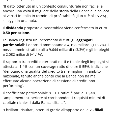
“Il dato, ottenuto in un contesto congiunturale non facile, è
ancora una volta il migliore della storia della Banca e la colloca
ai vertici in Italia in termini di profittabilità (il ROE è al 15,2%)”,
si legga in una nota.
Il
dividendo
proposto all’Assemblea viene confermato in euro
0,50 per azione
.
La Banca registra un incremento di tutti gli
aggregati
patrimoniali
: i depositi ammontano a 4,198 miliardi (+13,2%), i
mezzi amministrati totali a 9,644 miliardi (+3,3%) e gli impieghi
a 2,082 miliardi (+1,1%).
Il rapporto tra crediti deteriorati netti e totale degli impieghi si
attesta al 1,4% con un coverage ratio di oltre il 55%, indici che
“denotano una qualità del credito tra le migliori in ambito
nazionale, tenuto anche conto che la Banca non ha mai
effettuato alcuna operazione di cessione di crediti non
performing”.
Il coefficiente patrimoniale “CET 1 ratio” è pari al 13,4%,
“ampiamente superiore ai corrispondenti requisiti minimi di
capitale richiesti dalla Banca d’Italia”.
“I brillanti risultati, ottenuti grazie all’apporto delle
25 filiali