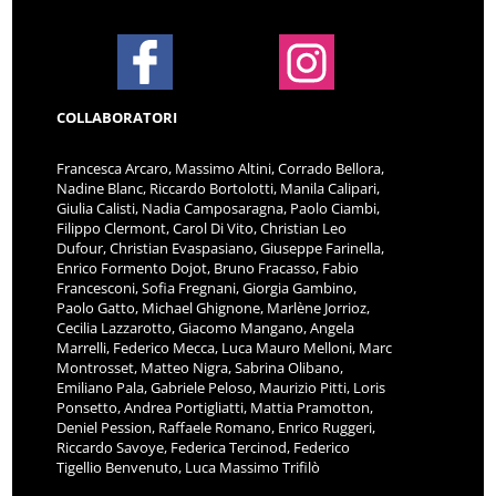
COLLABORATORI
Francesca Arcaro, Massimo Altini, Corrado Bellora,
Nadine Blanc, Riccardo Bortolotti, Manila Calipari,
Giulia Calisti, Nadia Camposaragna, Paolo Ciambi,
Filippo Clermont, Carol Di Vito, Christian Leo
Dufour, Christian Evaspasiano, Giuseppe Farinella,
Enrico Formento Dojot, Bruno Fracasso, Fabio
Francesconi, Sofia Fregnani, Giorgia Gambino,
Paolo Gatto, Michael Ghignone, Marlène Jorrioz,
Cecilia Lazzarotto, Giacomo Mangano, Angela
Marrelli, Federico Mecca, Luca Mauro Melloni, Marc
Montrosset, Matteo Nigra, Sabrina Olibano,
Emiliano Pala, Gabriele Peloso, Maurizio Pitti, Loris
Ponsetto, Andrea Portigliatti, Mattia Pramotton,
Deniel Pession, Raffaele Romano, Enrico Ruggeri,
Riccardo Savoye, Federica Tercinod, Federico
Tigellio Benvenuto, Luca Massimo Trifilò