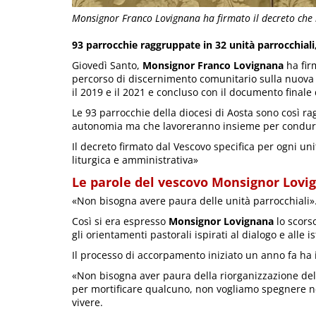
Monsignor Franco Lovignana ha firmato il decreto che is
93 parrocchie raggruppate in 32 unità parrocchiali,
Giovedì Santo,
Monsignor Franco Lovignana
ha firm
percorso di discernimento comunitario sulla nuova or
il 2019 e il 2021 e concluso con il documento finale
Le 93 parrocchie della diocesi di Aosta sono così r
autonomia ma che lavoreranno insieme per condurre 
Il decreto firmato dal Vescovo specifica per ogni uni
liturgica e amministrativa»
Le parole del vescovo Monsignor Lovi
«Non bisogna avere paura delle unità parrocchiali»
Così si era espresso
Monsignor Lovignana
lo scors
gli orientamenti pastorali ispirati al dialogo e alle 
Il processo di accorpamento iniziato un anno fa ha i
«Non bisogna aver paura della riorganizzazione de
per mortificare qualcuno, non vogliamo spegnere ne
vivere.