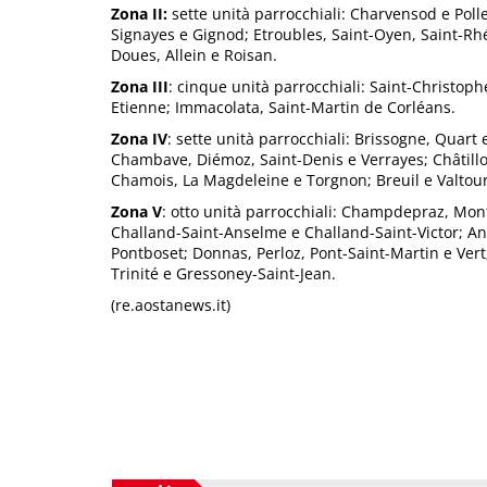
Zona II:
sette unità parrocchiali: Charvensod e Poll
Signayes e Gignod; Etroubles, Saint-Oyen, Saint-Rh
Doues, Allein e Roisan.
Zona III
: cinque unità parrocchiali: Saint-Christop
Etienne; Immacolata, Saint-Martin de Corléans.
Zona IV
: sette unità parrocchiali: Brissogne, Quart
Chambave, Diémoz, Saint-Denis e Verrayes; Châtillo
Chamois, La Magdeleine e Torgnon; Breuil e Valtou
Zona V
: otto unità parrocchiali: Champdepraz, Mon
Challand-Saint-Anselme e Challand-Saint-Victor; 
Pontboset; Donnas, Perloz, Pont-Saint-Martin e Vert
Trinité e Gressoney-Saint-Jean.
(re.aostanews.it)