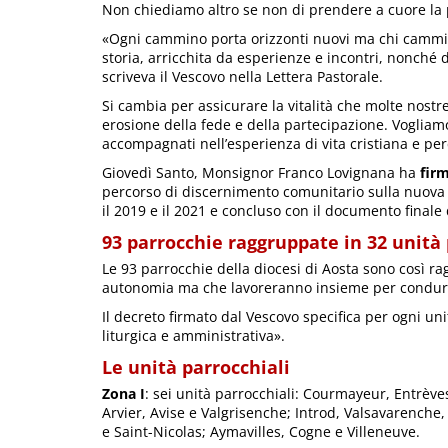
Non chiediamo altro se non di prendere a cuore la
«Ogni cammino porta orizzonti nuovi ma chi cammin
storia, arricchita da esperienze e incontri, nonché
scriveva il Vescovo nella Lettera Pastorale.
Si cambia per assicurare la vitalità che molte nos
erosione della fede e della partecipazione. Vogliam
accompagnati nell’esperienza di vita cristiana e per
Giovedì Santo, Monsignor Franco Lovignana ha
firm
percorso di discernimento comunitario sulla nuova or
il 2019 e il 2021 e concluso con il documento finale
93 parrocchie raggruppate in 32 unità 
Le 93 parrocchie della diocesi di Aosta sono così r
autonomia ma che lavoreranno insieme per condurre 
Il decreto firmato dal Vescovo specifica per ogni uni
liturgica e amministrativa».
Le unità parrocchiali
Zona I
: sei unità parrocchiali: Courmayeur, Entrèves
Arvier, Avise e Valgrisenche; Introd, Valsavarenc
e Saint-Nicolas; Aymavilles, Cogne e Villeneuve.