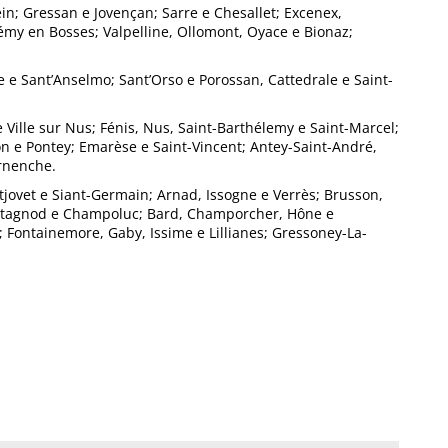
ein; Gressan e Jovençan; Sarre e Chesallet; Excenex,
émy en Bosses; Valpelline, Ollomont, Oyace e Bionaz;
he e Sant’Anselmo; Sant’Orso e Porossan, Cattedrale e Saint-
 e Ville sur Nus; Fénis, Nus, Saint-Barthélemy e Saint-Marcel;
n e Pontey; Emarèse e Saint-Vincent; Antey-Saint-André,
rnenche.
tjovet e Siant-Germain; Arnad, Issogne e Verrès; Brusson,
Antagnod e Champoluc; Bard, Champorcher, Hône e
; Fontainemore, Gaby, Issime e Lillianes; Gressoney-La-