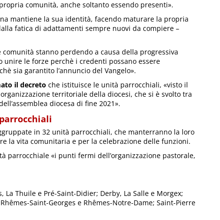
 propria comunità, anche soltanto essendo presenti».
a mantiene la sua identità, facendo maturare la propria
 dalla fatica di adattamenti sempre nuovi da compiere –
tre comunità stanno perdendo a causa della progressiva
o unire le forze perchè i credenti possano essere
chè sia garantito l’annuncio del Vangelo».
ato il decreto
che istituisce le unità parrocchiali, «visto il
ganizzazione territoriale della diocesi, che si è svolto tra
 dell’assemblea diocesa di fine 2021».
parrocchiali
aggruppate in 32 unità parrocchiali, che manterranno la loro
la vita comunitaria e per la celebrazione delle funzioni.
tà parrocchiale «i punti fermi dell’organizzazione pastorale,
, La Thuile e Pré-Saint-Didier; Derby, La Salle e Morgex;
he, Rhêmes-Saint-Georges e Rhêmes-Notre-Dame; Saint-Pierre