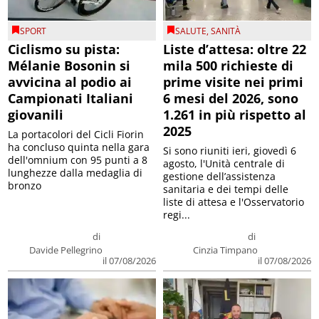
SPORT
SALUTE
,
SANITÀ
Ciclismo su pista:
Liste d’attesa: oltre 22
Mélanie Bosonin si
mila 500 richieste di
avvicina al podio ai
prime visite nei primi
Campionati Italiani
6 mesi del 2026, sono
giovanili
1.261 in più rispetto al
2025
La portacolori del Cicli Fiorin
ha concluso quinta nella gara
Si sono riuniti ieri, giovedì 6
dell'omnium con 95 punti a 8
agosto, l'Unità centrale di
lunghezze dalla medaglia di
gestione dell’assistenza
bronzo
sanitaria e dei tempi delle
liste di attesa e l'Osservatorio
regi...
di
di
Davide Pellegrino
Cinzia Timpano
il 07/08/2026
il 07/08/2026