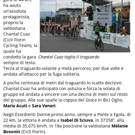
ha avuto
un’assoluta
protagonista,
proprio la
valdostana
Chantal Cuaz
(Cicli Fiorin
Cycling Team), la
quale ha
Chantal Cuaz taglia il traguardo
condotto la gara
sempre di testa.
Terza al traguardo volante a metà percorso, per due volte è
andata all’attacco per la fuga solitaria.
A poche centinaia di metri dal traguardo lo scatto decisivo:
Chantal Cuaz ha anticipato con astuzia e forza la volata di
gruppo ed andata a vincere con una decina di metri sul resto
del gruppo. Alle sue spalle la coppia del Gioca in Bici Oglio,
Maria Acuti
e
Sara Veneri
.
Negli Esordienti Donne primo anno, sempre a Ponte a Egola, di
22 km, la vittoria è andata a
Isabel Di Sciuva
, in 37’258”, alla
media di 35,075 km/h. In 18a posizione la valdostana
Mélanie
Bosonin
(Cicli Fiorin).