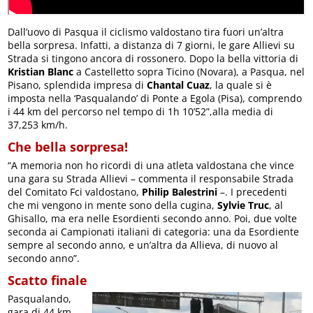
Dall’uovo di Pasqua il ciclismo valdostano tira fuori un’altra
bella sorpresa. Infatti, a distanza di 7 giorni, le gare Allievi su
Strada si tingono ancora di rossonero. Dopo la bella vittoria di
Kristian Blanc
a Castelletto sopra Ticino (Novara), a Pasqua, nel
Pisano, splendida impresa di
Chantal Cuaz
, la quale si è
imposta nella ‘Pasqualando’ di Ponte a Egola (Pisa), comprendo
i 44 km del percorso nel tempo di 1h 10’52”,alla media di
37,253 km/h.
Che bella sorpresa!
“A memoria non ho ricordi di una atleta valdostana che vince
una gara su Strada Allievi – commenta il responsabile Strada
del Comitato Fci valdostano,
Philip Balestrini
–. I precedenti
che mi vengono in mente sono della cugina,
Sylvie Truc
, al
Ghisallo, ma era nelle Esordienti secondo anno. Poi, due volte
seconda ai Campionati italiani di categoria: una da Esordiente
sempre al secondo anno, e un’altra da Allieva, di nuovo al
secondo anno”.
Scatto finale
Pasqualando,
gara di 44 km,