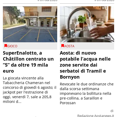
GIOCO
AOSTA
SuperEnalotto, a
Aosta: di nuovo
Châtillon centrato un
potabile l’acqua nelle
“5” da oltre 19 mila
zone servite dai
euro
serbatoi di Tramil e
Bornyon
La giocata vincente alla
Tabaccheria Chameran nel
Revocate le due ordinanze che
concorso di giovedì 6 agosto; il
dalla scorsa settimana
jackpot per l'estrazione di
imponevano la bollitura nella
oggi, venerdì 7, sale a 205,8
pre-collina, a Saraillon e
milioni d...
Porossan
di
Redazione Aostanews.it