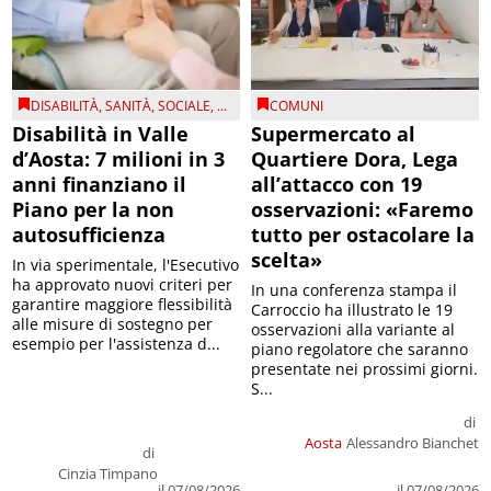
DISABILITÀ
,
SANITÀ
,
SOCIALE
, ...
COMUNI
Disabilità in Valle
Supermercato al
d’Aosta: 7 milioni in 3
Quartiere Dora, Lega
anni finanziano il
all’attacco con 19
Piano per la non
osservazioni: «Faremo
autosufficienza
tutto per ostacolare la
scelta»
In via sperimentale, l'Esecutivo
ha approvato nuovi criteri per
In una conferenza stampa il
garantire maggiore flessibilità
Carroccio ha illustrato le 19
alle misure di sostegno per
osservazioni alla variante al
esempio per l'assistenza d...
piano regolatore che saranno
presentate nei prossimi giorni.
S...
di
Aosta
Alessandro Bianchet
di
Cinzia Timpano
il 07/08/2026
il 07/08/2026