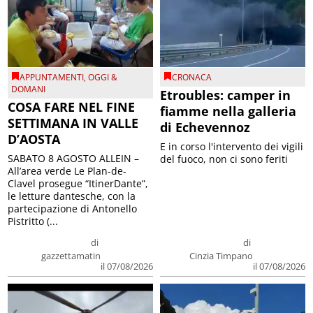
APPUNTAMENTI
,
OGGI &
CRONACA
DOMANI
Etroubles: camper in
COSA FARE NEL FINE
fiamme nella galleria
SETTIMANA IN VALLE
di Echevennoz
D’AOSTA
E in corso l'intervento dei vigili
SABATO 8 AGOSTO ALLEIN –
del fuoco, non ci sono feriti
All’area verde Le Plan-de-
Clavel prosegue “ItinerDante”,
le letture dantesche, con la
partecipazione di Antonello
Pistritto (...
di
di
gazzettamatin
Cinzia Timpano
il 07/08/2026
il 07/08/2026