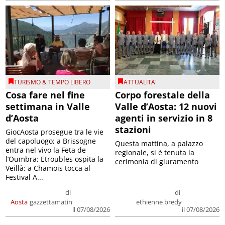
TURISMO & TEMPO LIBERO
ATTUALITA'
Cosa fare nel fine
Corpo forestale della
settimana in Valle
Valle d’Aosta: 12 nuovi
d’Aosta
agenti in servizio in 8
stazioni
GiocAosta prosegue tra le vie
del capoluogo; a Brissogne
Questa mattina, a palazzo
entra nel vivo la Feta de
regionale, si è tenuta la
l’Oumbra; Etroubles ospita la
cerimonia di giuramento
Veillà; a Chamois tocca al
Festival A...
di
di
Aosta
gazzettamatin
ethienne bredy
il 07/08/2026
il 07/08/2026