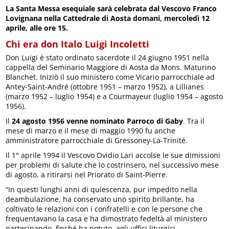
La Santa Messa esequiale sarà celebrata dal Vescovo Franco
Lovignana nella Cattedrale di Aosta domani, mercoledì 12
aprile, alle ore 15.
Chi era don Italo Luigi Incoletti
Don Luigi è stato ordinato sacerdote il 24 giugno 1951 nella
cappella del Seminario Maggiore di Aosta da Mons. Maturino
Blanchet. Iniziò il suo ministero come Vicario parrocchiale ad
Antey-Saint-André (ottobre 1951 – marzo 1952), a Lillianes
(marzo 1952 – luglio 1954) e a Courmayeur (luglio 1954 – agosto
1956).
Il
24 agosto 1956 venne nominato Parroco di Gaby
. Tra il
mese di marzo e il mese di maggio 1990 fu anche
amministratore parrocchiale di Gressoney-La-Trinité.
Il 1° aprile 1994 il Vescovo Ovidio Lari accolse le sue dimissioni
per problemi di salute che lo costrinsero, nel successivo mese
di agosto, a ritirarsi nel Priorato di Saint-Pierre.
“In questi lunghi anni di quiescenza, pur impedito nella
deambulazione, ha conservato uno spirito brillante, ha
coltivato le relazioni con i confratelli e con le persone che
frequentavano la casa e ha dimostrato fedeltà al ministero
partecipando, finché ha potuto, agli uffici liturgici,