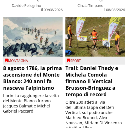
di
di
Davide Pellegrino
Cinzia Timpano
il 09/08/2026
il 08/08/2026
MONTAGNA
SPORT
8 agosto 1786, la prima
Trail: Daniel Thedy e
ascensione del Monte
Michela Comola
Bianco: 240 anni fa
firmano il Vertical
nasceva l’alpinismo
Brusson-Bringuez a
tempo di record
I primi a raggiungere la vetta
del Monte Bianco furono
Oltre 200 atleti al via
Jacques Balmat e Michel
dell'ultima tappa del Défì
Gabriel Paccard
Vertical, sul podio anche
Mathieu Brunod, Alex
Noussan, Miriam Di Vincenzo
e Kaitlin Allen