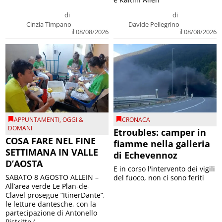
di
di
Cinzia Timpano
Davide Pellegrino
il 08/08/2026
il 08/08/2026
APPUNTAMENTI
,
OGGI &
CRONACA
DOMANI
Etroubles: camper in
COSA FARE NEL FINE
fiamme nella galleria
SETTIMANA IN VALLE
di Echevennoz
D’AOSTA
E in corso l'intervento dei vigili
SABATO 8 AGOSTO ALLEIN –
del fuoco, non ci sono feriti
All’area verde Le Plan-de-
Clavel prosegue “ItinerDante”,
le letture dantesche, con la
partecipazione di Antonello
Pistritto (...