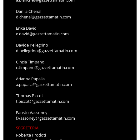
a.bianchet@gazzettamatin.com
Danila Chenal
d.chenal@gazzettamatin.com
Erika David
e.david@gazzettamatin.com
Davide Pellegrino
d.pellegrino@gazzettamatin.com
Cinzia Timpano
c.timpano@gazzettamatin.com
Arianna Papalia
a.papalia@gazzettamatin.com
Thomas Piccot
t.piccot@gazzettamatin.com
Fausto Vassoney
f.vassoney@gazzettamatin.com
SEGRETERIA
Roberta Prodoti