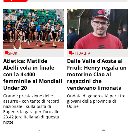
SPORT
ATTUALITA'
Atletica: Matilde
Dalle Valle d’Aosta al
Abelli vola in finale
Friuli: Henry regala un
con la 4×400
motorino Ciao ai
femminile ai Mondiali
ragazzini che
Under 20
vendevano limonata
Grande prestazione delle
Ondata di generosità per i tre
azzurre - con tanto di record
giovani della provincia di
nazionale - sulla pista di
Udine
Eugene, la gara per l'oro alle
23.42 (ora italiana) di questa
notte