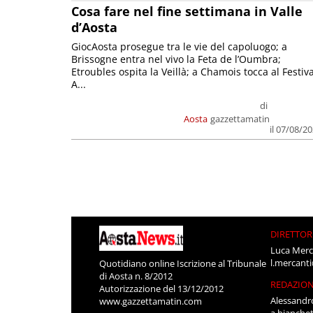
Cosa fare nel fine settimana in Valle
d’Aosta
GiocAosta prosegue tra le vie del capoluogo; a
Brissogne entra nel vivo la Feta de l’Oumbra;
Etroubles ospita la Veillà; a Chamois tocca al Festiva
A...
di
Aosta
gazzettamatin
il 07/08/2
DIRETTOR
Luca Merc
l.mercant
Quotidiano online Iscrizione al Tribunale
di Aosta n. 8/2012
REDAZIO
Autorizzazione del 13/12/2012
Alessandr
www.gazzettamatin.com
a.bianche