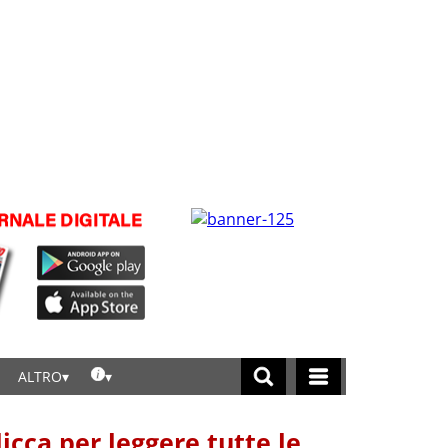
ALTRO
licca per leggere tutte le