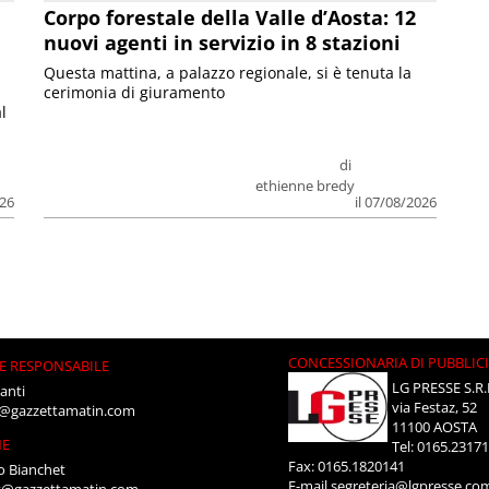
Corpo forestale della Valle d’Aosta: 12
nuovi agenti in servizio in 8 stazioni
Questa mattina, a palazzo regionale, si è tenuta la
cerimonia di giuramento
l
di
ethienne bredy
026
il 07/08/2026
CONCESSIONARIA DI PUBBLIC
E RESPONSABILE
LG PRESSE S.R.
anti
via Festaz, 52
i@gazzettamatin.com
11100 AOSTA
NE
Tel: 0165.2317
Fax: 0165.1820141
o Bianchet
E-mail
segreteria@lgpresse.co
t@gazzettamatin.com