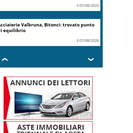
il 07/08/2026
Marcinella,Meloni: 8 agosto
presto sarà giornata europea
vittime lavoro
il 07/08/2026
❮
❯