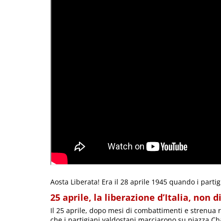
Aosta Liberata! Era il 28 aprile 1945 quando i parti
25 aprile, la liberazione d’Italia, non d
Il 25 aprile, dopo mesi di combattimenti e strenua re
che i partigiani valdostani marciarono su piazza C