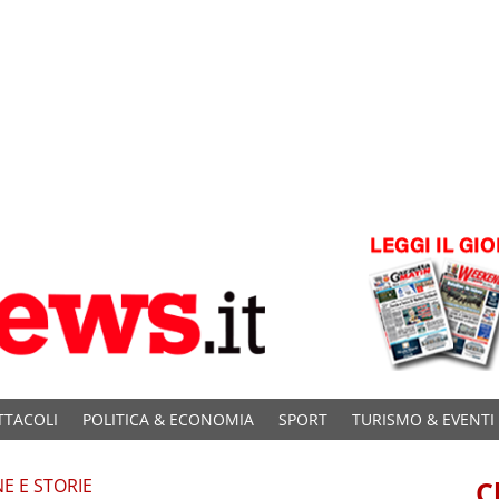
TTACOLI
POLITICA & ECONOMIA
SPORT
TURISMO & EVENTI
E E STORIE
C