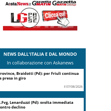
NEWS DALL'ITALIA E DAL MONDO
In collaborazione con Askanews
Coin, accordo con sindacati su
piano risanamento e rilancio
il 07/08/2026
Migranti, Meloni: non c’è
spazio in Ue per chi alimenta
immigrazione clandestina