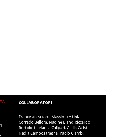
ITÀ
COLLABORATORI
L.
Francesca Arcaro, Massimo Altini,
Corrado Bellora, Nadine Blanc, Riccardo
11
Bortolotti, Manila Calipari, Giulia Calisti,
Nadia Camposaragna, Paolo Ciambi,
m