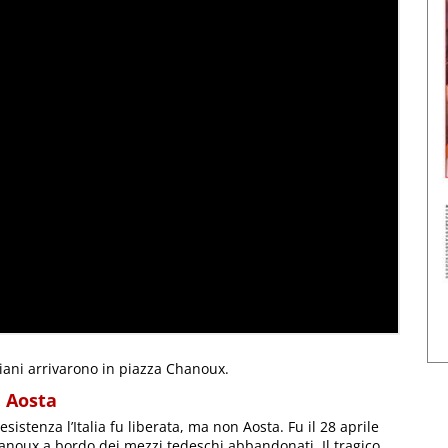
giani arrivarono in piazza Chanoux.
i Aosta
sistenza l’Italia fu liberata, ma non Aosta. Fu il 28 aprile
hanoux a bordo dei mezzi tedeschi abbandonati. Il tragico