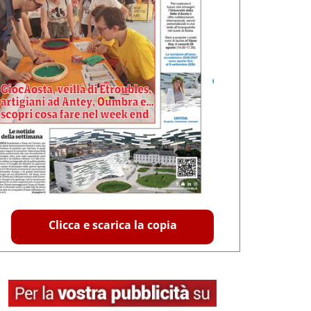
Clicca e scarica la copia