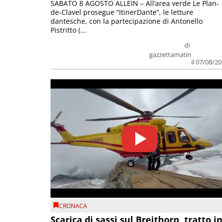
SABATO 8 AGOSTO ALLEIN – All’area verde Le Plan-
de-Clavel prosegue “ItinerDante”, le letture
dantesche, con la partecipazione di Antonello
Pistritto (...
di
gazzettamatin
il 07/08/2
CRONACA
Scarica di sassi sul Breithorn, tratto i