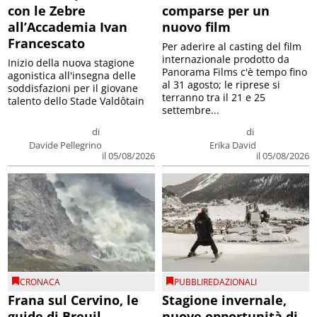
con le Zebre
comparse per un
all’Accademia Ivan
nuovo film
Francescato
Per aderire al casting del film
internazionale prodotto da
Inizio della nuova stagione
Panorama Films c'è tempo fino
agonistica all'insegna delle
al 31 agosto; le riprese si
soddisfazioni per il giovane
terranno tra il 21 e 25
talento dello Stade Valdôtain
settembre...
di
di
Davide Pellegrino
Erika David
il 05/08/2026
il 05/08/2026
CRONACA
PUBBLIREDAZIONALI
Frana sul Cervino, le
Stagione invernale,
guide di Breuil
nuove opportunità di