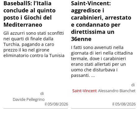
Baseball5: l’Italia
Saint-Vincent:
conclude al quinto
aggredisce i
posto i Giochi del
carabinieri, arrestato
Mediterraneo
e condannato per
direttissima un
Gli azzurri sono stati sconfitti
36enne
nei quarti di finale dalla
Turchia, pagando a caro
I fatti sono avvenuti nella
prezzo il ko nel girone
giornata di ieri nella cittadina
eliminatorio contro la Tunisia
termale, dove i carabinieri
erano stati allertati per un
uomo che disturbava i
passanti. ...
di
Saint-Vincent
Alessandro Bianchet
di
Davide Pellegrino
il 05/08/2026
il 05/08/2026