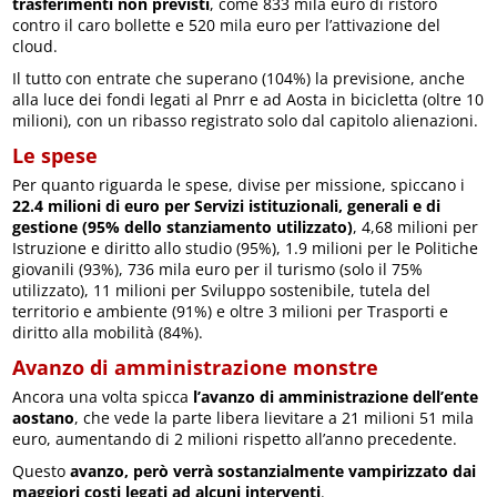
trasferimenti non previsti
, come 833 mila euro di ristoro
contro il caro bollette e 520 mila euro per l’attivazione del
cloud.
Il tutto con entrate che superano (104%) la previsione, anche
alla luce dei fondi legati al Pnrr e ad Aosta in bicicletta (oltre 10
milioni), con un ribasso registrato solo dal capitolo alienazioni.
Le spese
Per quanto riguarda le spese, divise per missione, spiccano i
22.4 milioni di euro per Servizi istituzionali, generali e di
gestione (95% dello stanziamento utilizzato)
, 4,68 milioni per
Istruzione e diritto allo studio (95%), 1.9 milioni per le Politiche
giovanili (93%), 736 mila euro per il turismo (solo il 75%
utilizzato), 11 milioni per Sviluppo sostenibile, tutela del
territorio e ambiente (91%) e oltre 3 milioni per Trasporti e
diritto alla mobilità (84%).
Avanzo di amministrazione monstre
Ancora una volta spicca
l’avanzo di amministrazione dell’ente
aostano
, che vede la parte libera lievitare a 21 milioni 51 mila
euro, aumentando di 2 milioni rispetto all’anno precedente.
Questo
avanzo, però verrà sostanzialmente vampirizzato dai
maggiori costi legati ad alcuni interventi
.