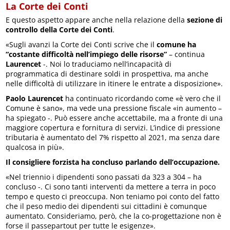
La Corte dei Conti
E questo aspetto appare anche nella relazione della
sezione di
controllo della Corte dei Conti
.
«Sugli avanzi la Corte dei Conti scrive che il
comune ha
“costante difficoltà nell’impiego delle risorse”
– continua
Laurencet
-. Noi lo traduciamo nell’incapacità di
programmatica di destinare soldi in prospettiva, ma anche
nelle difficoltà di utilizzare in itinere le entrate a disposizione».
Paolo Laurencet
ha continuato ricordando come «è vero che il
Comune è sano», ma vede una pressione fiscale «in aumento –
ha spiegato -. Può essere anche accettabile, ma a fronte di una
maggiore copertura e fornitura di servizi. L’indice di pressione
tributaria è aumentato del 7% rispetto al 2021, ma senza dare
qualcosa in più».
Il consigliere forzista ha concluso parlando dell’occupazione.
«Nel triennio i dipendenti sono passati da 323 a 304 – ha
concluso -. Ci sono tanti interventi da mettere a terra in poco
tempo e questo ci preoccupa. Non teniamo poi conto del fatto
che il peso medio dei dipendenti sui cittadini è comunque
aumentato. Consideriamo, però, che la co-progettazione non è
forse il passepartout per tutte le esigenze».