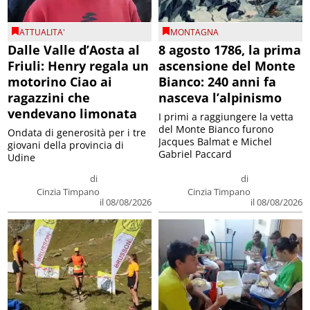
ATTUALITA'
MONTAGNA
Dalle Valle d’Aosta al
8 agosto 1786, la prima
Friuli: Henry regala un
ascensione del Monte
motorino Ciao ai
Bianco: 240 anni fa
ragazzini che
nasceva l’alpinismo
vendevano limonata
I primi a raggiungere la vetta
del Monte Bianco furono
Ondata di generosità per i tre
Jacques Balmat e Michel
giovani della provincia di
Gabriel Paccard
Udine
di
di
Cinzia Timpano
Cinzia Timpano
il 08/08/2026
il 08/08/2026