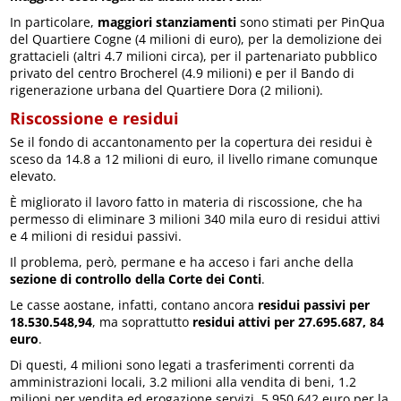
In particolare,
maggiori stanziamenti
sono stimati per PinQua
del Quartiere Cogne (4 milioni di euro), per la demolizione dei
grattacieli (altri 4.7 milioni circa), per il partenariato pubblico
privato del centro Brocherel (4.9 milioni) e per il Bando di
rigenerazione urbana del Quartiere Dora (2 milioni).
Riscossione e residui
Se il fondo di accantonamento per la copertura dei residui è
sceso da 14.8 a 12 milioni di euro, il livello rimane comunque
elevato.
È migliorato il lavoro fatto in materia di riscossione, che ha
permesso di eliminare 3 milioni 340 mila euro di residui attivi
e 4 milioni di residui passivi.
Il problema, però, permane e ha acceso i fari anche della
sezione di controllo della Corte dei Conti
.
Le casse aostane, infatti, contano ancora
residui passivi per
18.530.548,94
, ma soprattutto
residui attivi per 27.695.687, 84
euro
.
Di questi, 4 milioni sono legati a trasferimenti correnti da
amministrazioni locali, 3.2 milioni alla vendita di beni, 1.2
milioni per vendita ed erogazione servizi, 5.950.642 euro per la