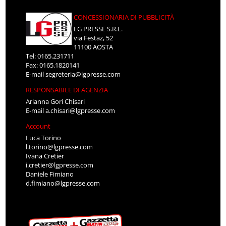
CONCESSIONARIA DI PUBBLICITÀ
LG PRESSE S.R.L.
via Festaz, 52
11100 AOSTA
Tel: 0165.231711
Fax: 0165.1820141
E-mail
segreteria@lgpresse.com
RESPONSABILE DI AGENZIA
Arianna Gori Chisari
E-mail
a.chisari@lgpresse.com
Account
Luca Torino
l.torino@lgpresse.com
Ivana Cretier
i.cretier@lgpresse.com
Daniele Fimiano
d.fimiano@lgpresse.com