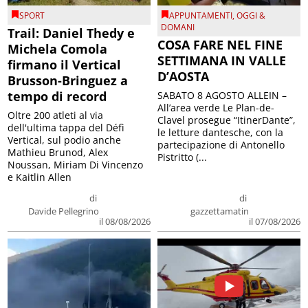
SPORT
APPUNTAMENTI
,
OGGI &
DOMANI
Trail: Daniel Thedy e
COSA FARE NEL FINE
Michela Comola
SETTIMANA IN VALLE
firmano il Vertical
D’AOSTA
Brusson-Bringuez a
tempo di record
SABATO 8 AGOSTO ALLEIN –
All’area verde Le Plan-de-
Oltre 200 atleti al via
Clavel prosegue “ItinerDante”,
dell'ultima tappa del Défì
le letture dantesche, con la
Vertical, sul podio anche
partecipazione di Antonello
Mathieu Brunod, Alex
Pistritto (...
Noussan, Miriam Di Vincenzo
e Kaitlin Allen
di
di
Davide Pellegrino
gazzettamatin
il 08/08/2026
il 07/08/2026