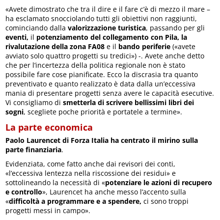
«Avete dimostrato che tra il dire e il fare c’è di mezzo il mare –
ha esclamato snocciolando tutti gli obiettivi non raggiunti,
cominciando dalla
valorizzazione turistica
, passando per gli
eventi,
il
potenziamento del collegamento con Pila, la
rivalutazione della zona FA08
e il
bando periferie
(«avete
avviato solo quattro progetti su tredici») -. Avete anche detto
che per l’incertezza della politica regionale non è stato
possibile fare cose pianificate. Ecco la discrasia tra quanto
preventivato e quanto realizzato è data dalla un’eccessiva
mania di presentare progetti senza avere le capacità esecutive.
Vi consigliamo di
smetterla di scrivere bellissimi libri dei
sogni
, scegliete poche priorità e portatele a termine».
La parte economica
Paolo Laurencet di Forza Italia ha centrato il mirino sulla
parte finanziaria
.
Evidenziata, come fatto anche dai revisori dei conti,
«l’eccessiva lentezza nella riscossione dei residui» e
sottolineando la necessità di «
potenziare le azioni di recupero
e controllo
», Laurencet ha anche messo l’accento sulla
«
difficoltà a programmare e a spendere,
ci sono troppi
progetti messi in campo».