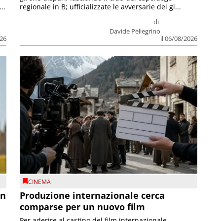
..
regionale in B; ufficializzate le avversarie dei gi...
di
Davide Pellegrino
026
il 06/08/2026
CINEMA
on
Produzione internazionale cerca
comparse per un nuovo film
Per aderire al casting del film internazionale