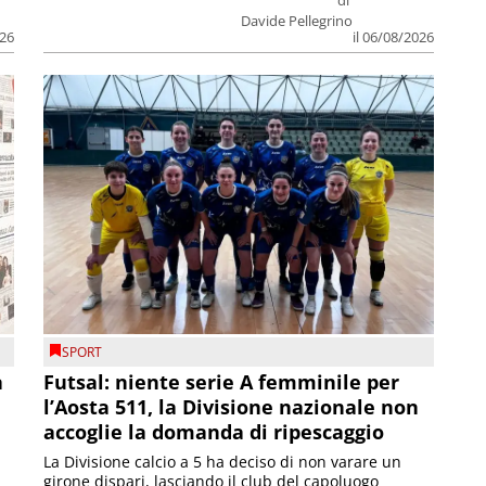
Davide Pellegrino
026
il 06/08/2026
SPORT
a
Futsal: niente serie A femminile per
l’Aosta 511, la Divisione nazionale non
accoglie la domanda di ripescaggio
La Divisione calcio a 5 ha deciso di non varare un
girone dispari, lasciando il club del capoluogo