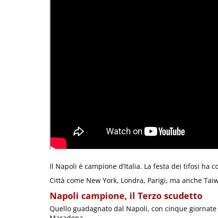
Il Napoli è campione d’Italia. La festa dei tifosi ha 
Città come New York, Londra, Parigi, ma anche Taiw
Napoli campione, il Terzo scudetto
Quello guadagnato dal Napoli, con cinque giornate d
Maradona.