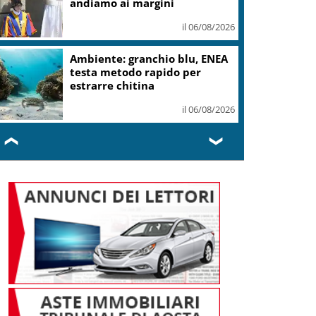
il 06/08/2026
Cnr: Nuovo modello di IA
stima il volume dei ghiacciai
del pianeta
il 06/08/2026
❮
❯