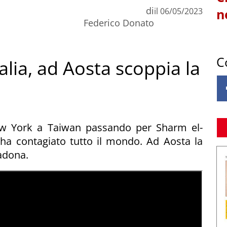
di
il
06/05/2023
n
Federico Donato
C
lia, ad Aosta scoppia la
New York a Taiwan passando per Sharm el-
i ha contagiato tutto il mondo. Ad Aosta la
adona.