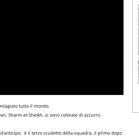
contagiato tutto il mondo.
an, Sharm el-Sheikh, si sono colorate di azzurro.
’anticipo, è il terzo scudetto della squadra, il primo dopo