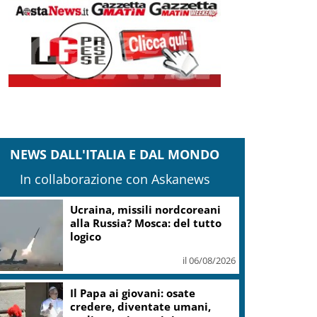
NEWS DALL'ITALIA E DAL MONDO
In collaborazione con Askanews
Tartarughe marine: oltre 115
deposizioni seguite dal Wwf in
Sicilia
il 06/08/2026
Francesco Guccini, la voce
d’autore che raccontò l’Italia