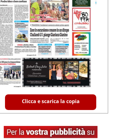
Clicca e scarica la copia