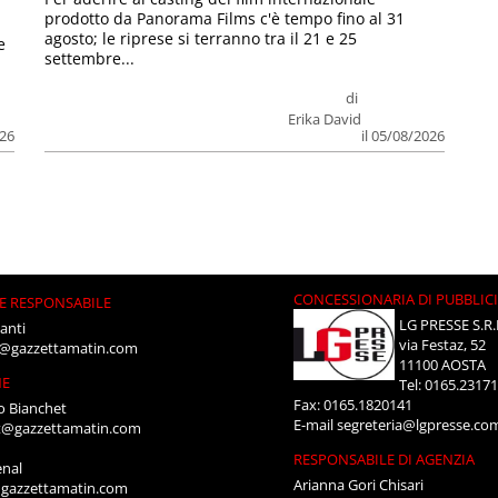
prodotto da Panorama Films c'è tempo fino al 31
agosto; le riprese si terranno tra il 21 e 25
e
settembre...
di
Erika David
026
il 05/08/2026
CONCESSIONARIA DI PUBBLIC
E RESPONSABILE
LG PRESSE S.R.
anti
via Festaz, 52
i@gazzettamatin.com
11100 AOSTA
NE
Tel: 0165.2317
Fax: 0165.1820141
o Bianchet
E-mail
segreteria@lgpresse.co
t@gazzettamatin.com
RESPONSABILE DI AGENZIA
enal
Arianna Gori Chisari
gazzettamatin.com