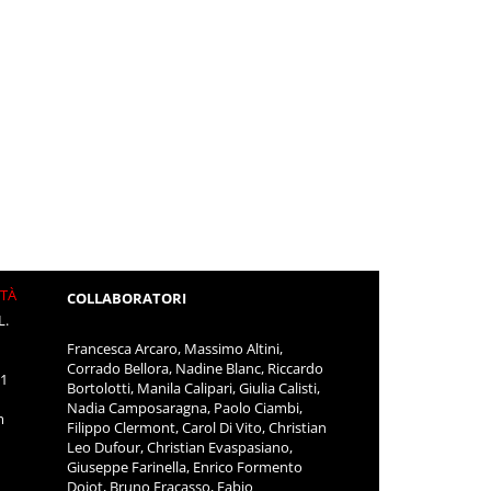
ITÀ
COLLABORATORI
L.
Francesca Arcaro, Massimo Altini,
Corrado Bellora, Nadine Blanc, Riccardo
11
Bortolotti, Manila Calipari, Giulia Calisti,
Nadia Camposaragna, Paolo Ciambi,
m
Filippo Clermont, Carol Di Vito, Christian
Leo Dufour, Christian Evaspasiano,
Giuseppe Farinella, Enrico Formento
Dojot, Bruno Fracasso, Fabio