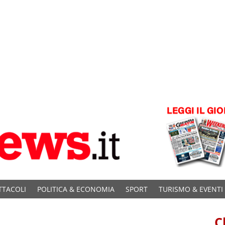
TTACOLI
POLITICA & ECONOMIA
SPORT
TURISMO & EVENTI
C