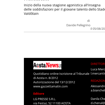
Inizio della nuova stagione agonistica all'insegna
delle soddisfazioni per il giovane talento dello Stad
Valdôtain
di
Davide Pellegrino
il 05/08/2
DIRETTOR
Luca Merc
l.mercant
Quotidiano online Iscrizione al Tribunale
di Aosta n. 8/2012
REDAZIO
Autorizzazione del 13/12/2012
Alessandr
www.gazzettamatin.com
a.bianche
Editore
Danila Ch
LG PRESSE S.R.L.
d.chenal@
via Festaz, 52 11100 AOSTA