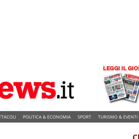
TTACOLI
POLITICA & ECONOMIA
SPORT
TURISMO & EVENTI
C