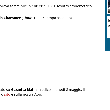
prova femminile in 1h03’19” (10° riscontro cronometrico
la Charrance
(1h04’01 – 11° tempo assoluto).
cato su
Gazzetta Matin
in edicola lunedì 8 maggio; il
tro
sito
e sulla nostra App.