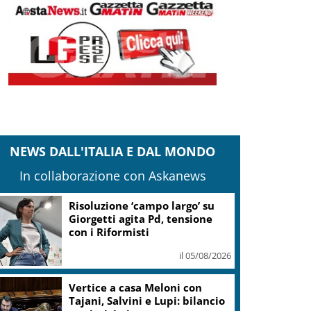
NEWS DALL'ITALIA E DAL MONDO
In collaborazione con Askanews
Banco Bpm, Castagna: Agricole
Italia? Valuteremo, ritengo
fusione molto solida
il 05/08/2026
Conti pubblici, Governo
incassa sì su clausola Ue. Lega