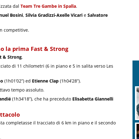
izzata dal
Team Tre Gambe in Spalla
.
nuel Bosini
,
Silvia Gradizzi-Axelle Vicari
e
Salvatore
n competitive.
o la prima Fast & Strong
t & Strong
.
ciato di 11 chilometri (6 in piano e 5 in salita verso Les
so
(1h01’02”) ed
Etienne Clap
(1h04’28”).
ottavo tempo assoluto.
andié
(1h34’18”), che ha preceduto
Elisabetta Giannelli
ettacolo
sta completasse il tracciato di 6 km in piano e il secondo
.