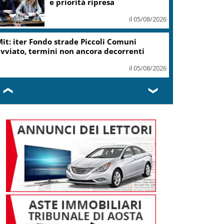
ottiene modifica a risoluzione
il 05/08/2026
Delmastro, Camera dice no a
uso chat con Caroccia: in aula
bagarre e proteste opposizioni
il 05/08/2026
❮
❯