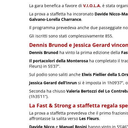
La gara benefica a favore di
V.I.O.L.A.
è stata organ
La prova a staffetta ha incoronato
Davide Nicco-Ma
Galvano-Lorella Charrance
.
Il programma prevedeva anche due passeggiate no
Gli iscritti sono stati complessivamente 855.
Dennis Brunod
e
Jessica Gerard
vincon
Dennis Brunod
ha vinto la prima edizione della
Fas
Il portacolori della Monterosa
ha completato il trac
Fleurs) in 55’37”.
Sul podio sono saliti anche
Elwis Piellier della S.Or
Jessica Gerard dell’Inrun
si è imposta in 1h09’37”, 
Seconda ha chiuso
Valeria Bertozzi
del Lo Contreb
(1h35’11”).
La Fast & Strong a staffetta regala sp
La prova a staffetta prevedeva che il primo frazioni
affrontasse la salita verso
Les Fleurs
.
Davide Nicco
e
Manuel Bosini
hanno vinto in 55’46”