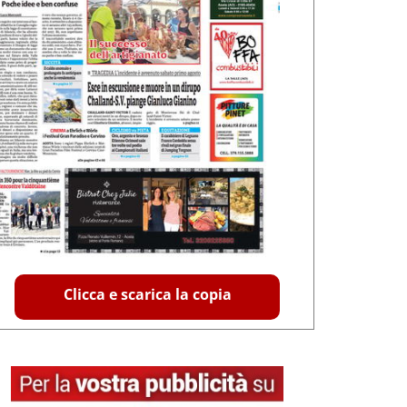
Clicca e scarica la copia