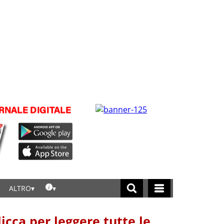
ALTRO
licca per leggere tutte le