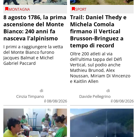
MONTAGNA
SPORT
8 agosto 1786, la prima
Trail: Daniel Thedy e
ascensione del Monte
Michela Comola
Bianco: 240 anni fa
firmano il Vertical
nasceva l’alpinismo
Brusson-Bringuez a
tempo di record
I primi a raggiungere la vetta
del Monte Bianco furono
Oltre 200 atleti al via
Jacques Balmat e Michel
dell'ultima tappa del Défì
Gabriel Paccard
Vertical, sul podio anche
Mathieu Brunod, Alex
Noussan, Miriam Di Vincenzo
e Kaitlin Allen
di
di
Cinzia Timpano
Davide Pellegrino
il 08/08/2026
il 08/08/2026