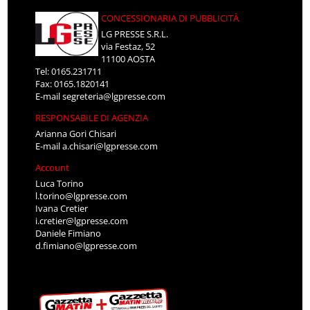
CONCESSIONARIA DI PUBBLICITÀ
LG PRESSE S.R.L.
via Festaz, 52
11100 AOSTA
Tel: 0165.231711
Fax: 0165.1820141
E-mail
segreteria@lgpresse.com
RESPONSABILE DI AGENZIA
Arianna Gori Chisari
E-mail
a.chisari@lgpresse.com
Account
Luca Torino
l.torino@lgpresse.com
Ivana Cretier
i.cretier@lgpresse.com
Daniele Fimiano
d.fimiano@lgpresse.com