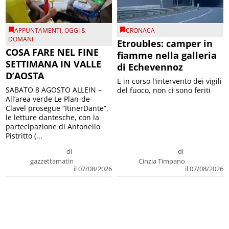
APPUNTAMENTI
,
OGGI &
CRONACA
DOMANI
Etroubles: camper in
COSA FARE NEL FINE
fiamme nella galleria
SETTIMANA IN VALLE
di Echevennoz
D’AOSTA
E in corso l'intervento dei vigili
SABATO 8 AGOSTO ALLEIN –
del fuoco, non ci sono feriti
All’area verde Le Plan-de-
Clavel prosegue “ItinerDante”,
le letture dantesche, con la
partecipazione di Antonello
Pistritto (...
di
di
gazzettamatin
Cinzia Timpano
il 07/08/2026
il 07/08/2026