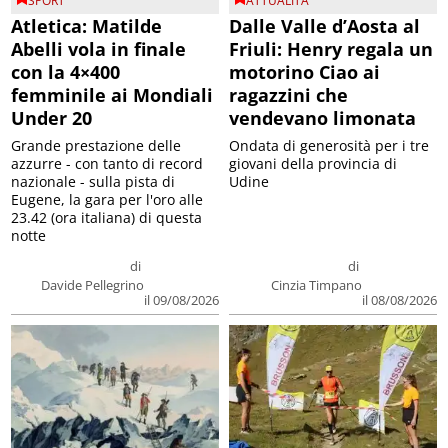
SPORT
ATTUALITA'
Atletica: Matilde
Dalle Valle d’Aosta al
Abelli vola in finale
Friuli: Henry regala un
con la 4×400
motorino Ciao ai
femminile ai Mondiali
ragazzini che
Under 20
vendevano limonata
Grande prestazione delle
Ondata di generosità per i tre
azzurre - con tanto di record
giovani della provincia di
nazionale - sulla pista di
Udine
Eugene, la gara per l'oro alle
23.42 (ora italiana) di questa
notte
di
di
Davide Pellegrino
Cinzia Timpano
il 09/08/2026
il 08/08/2026