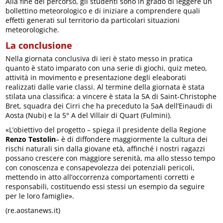
Alla fine del percorso, gli studenti sono in grado di leggere un
bollettino meteorologico e di iniziare a comprendere quali
effetti generati sul territorio da particolari situazioni
meteorologiche.
La conclusione
Nella giornata conclusiva di ieri è stato messo in pratica
quanto è stato imparato con una serie di giochi, quiz meteo,
attività in movimento e presentazione degli eleaborati
realizzati dalle varie classi. Al termine della giornata è stata
stilata una classifica: a vincere è stata la 5A di Saint-Christophe
Bret, squadra dei Cirri che ha preceduto la 5aA dell’Einaudi di
Aosta (Nubi) e la 5° A del Villair di Quart (Fulmini).
«L’obiettivo del progetto – spiega il presidente della Regione
Renzo Testolin
– è di diffondere maggiormente la cultura dei
rischi naturali sin dalla giovane età, affinché i nostri ragazzi
possano crescere con maggiore serenità, ma allo stesso tempo
con conoscenza e consapevolezza dei potenziali pericoli,
mettendo in atto all’occorrenza comportamenti corretti e
responsabili, costituendo essi stessi un esempio da seguire
per le loro famiglie».
(re.aostanews.it)