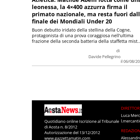
leonessa, la 4×400 azzurra firma il
primato nazionale, ma resta fuori dal
finale dei Mondiali Under 20
Buon debutto iridato della stellina della Cogne,
protagonista di una prova coraggiosa nell'ultima
frazione della seconda batteria della staffetta mist..
di
Davide Pellegrino
il 06/08/2
DIRETTOR
Luca Merc
l.mercant
Quotidiano online Iscrizione al Tribunale
di Aosta n. 8/2012
REDAZIO
Autorizzazione del 13/12/2012
Alessandr
www.gazzettamatin.com