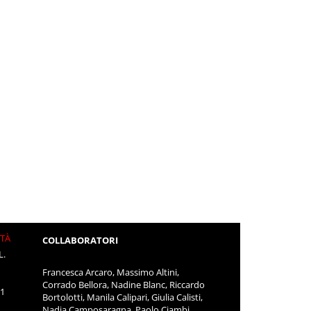
ITÀ
COLLABORATORI
L.
Francesca Arcaro, Massimo Altini,
Corrado Bellora, Nadine Blanc, Riccardo
11
Bortolotti, Manila Calipari, Giulia Calisti,
Nadia Camposaragna, Paolo Ciambi,