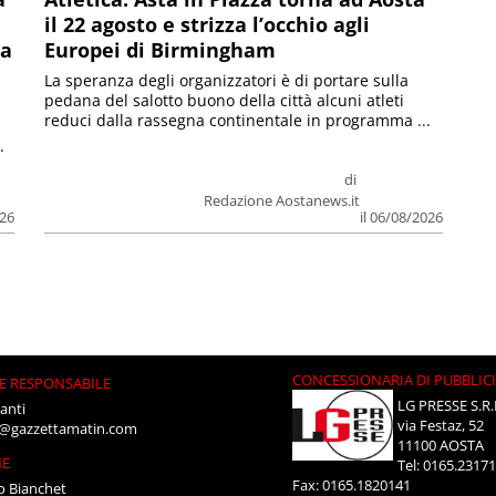
il 22 agosto e strizza l’occhio agli
la
Europei di Birmingham
La speranza degli organizzatori è di portare sulla
pedana del salotto buono della città alcuni atleti
reduci dalla rassegna continentale in programma ...
.
di
Redazione Aostanews.it
026
il 06/08/2026
CONCESSIONARIA DI PUBBLIC
E RESPONSABILE
LG PRESSE S.R.
anti
via Festaz, 52
i@gazzettamatin.com
11100 AOSTA
NE
Tel: 0165.2317
Fax: 0165.1820141
o Bianchet