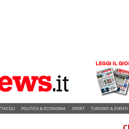
TTACOLI
POLITICA & ECONOMIA
SPORT
TURISMO & EVENTI
C