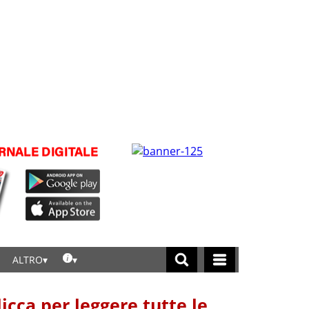
ALTRO
licca per leggere tutte le