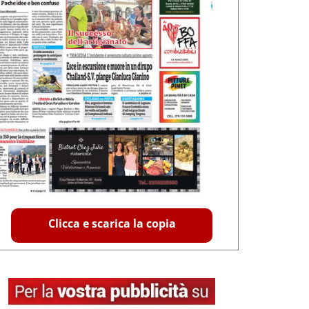
Clicca e scarica la copia