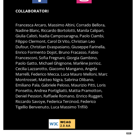
COLLABORATORI
Francesca Arcaro, Massimo Altini, Corrado Bellora,
Nadine Blanc, Riccardo Bortolotti, Manila Calipari,
Giulia Calisti, Nadia Camposaragna, Paolo Ciambi,
Filippo Clermont, Carol Di Vito, Christian Leo
Dufour, Christian Evaspasiano, Giuseppe Farinella,
Enrico Formento Dojot, Bruno Fracasso, Fabio
Francesconi, Sofia Fregnani, Giorgia Gambino,
Paolo Gatto, Michael Ghignone, Marlène Jorrioz,
Cecilia Lazzarotto, Giacomo Mangano, Angela
Marrelli, Federico Mecca, Luca Mauro Melloni, Marc
Montrosset, Matteo Nigra, Sabrina Olibano,
Emiliano Pala, Gabriele Peloso, Maurizio Pitti, Loris
Ponsetto, Andrea Portigliatti, Mattia Pramotton,
Deniel Pession, Raffaele Romano, Enrico Ruggeri,
Riccardo Savoye, Federica Tercinod, Federico
Tigellio Benvenuto, Luca Massimo Trifilò