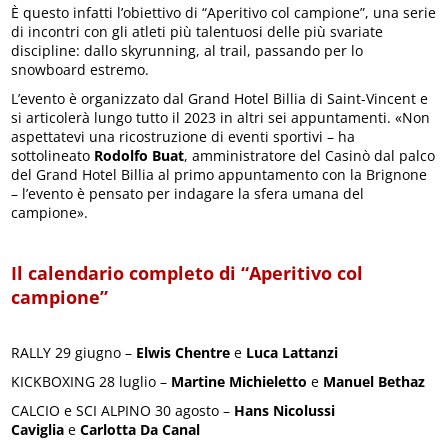
È questo infatti l’obiettivo di “Aperitivo col campione”, una serie
di incontri con gli atleti più talentuosi delle più svariate
discipline: dallo skyrunning, al trail, passando per lo
snowboard estremo.
L’evento è organizzato dal Grand Hotel Billia di Saint-Vincent e
si articolerà lungo tutto il 2023 in altri sei appuntamenti. «Non
aspettatevi una ricostruzione di eventi sportivi – ha
sottolineato
Rodolfo Buat
, amministratore del Casinò dal palco
del Grand Hotel Billia al primo appuntamento con la Brignone
– l’evento è pensato per indagare la sfera umana del
campione».
Il calendario completo di “Aperitivo col
campione”
RALLY 29 giugno –
Elwis Chentre
e
Luca Lattanzi
KICKBOXING 28 luglio –
Martine Michieletto
e
Manuel Bethaz
CALCIO e SCI ALPINO 30 agosto –
Hans Nicolussi
Caviglia
e
Carlotta Da Canal