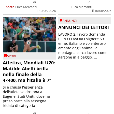
di
di
Aosta
Luca Mercanti
Luca Mercanti
il 10/08/2026
il 10/08/2026
ANNUNCI
ANNUNCI DEI LETTORI
LAVORO 2. lavoro domanda
CERCO LAVORO signore 59
enne, italiano e volenteroso,
amante degli animali e
montagna cerca lavoro come
SPORT
garzone in alpeggio, ...
Atletica, Mondiali U20:
Matilde Abelli brilla
nella finale della
4×400, ma l’Italia è 7ª
Si è chiusa l'esperienza
dell'atleta valdostana a
Eugene, Stati Uniti, dove ha
preso parte alla rassegna
iridata di categoria
di
di