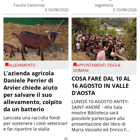
Fausto Vassoney
segreteria
il 10/08/2026
il 10/08/2026
ALLEVAMENTO
APPUNTAMENTI
,
OGGI &
DOMANI
L’azienda agricola
COSA FARE DAL 10 AL
Daniele Perrier di
16 AGOSTO IN VALLE
Arvier chiede aiuto
D’AOSTA
per salvare il suo
allevamento, colpito
LUNEDÌ 10 AGOSTO ANTEY-
SAINT-ANDRÉ - Alla Sala
da un batterio
mostre Biblioteca sarà
Lanciata una raccolta fondi
possibile partecipare alla
per sostenere i costi veterinari
presentazione del libro di
e far ripartire la stalla
Maria Vassallo ed Enrico F...
di