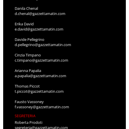
Danila Chenal
d.chenal@gazzettamatin.com
Erika David
e.david@gazzettamatin.com
Davide Pellegrino
d.pellegrino@gazzettamatin.com
Cinzia Timpano
c.timpano@gazzettamatin.com
Arianna Papalia
a.papalia@gazzettamatin.com
Thomas Piccot
t.piccot@gazzettamatin.com
Fausto Vassoney
f.vassoney@gazzettamatin.com
SEGRETERIA
Roberta Prodoti
segreteria@gazzettamatin.com