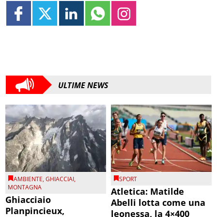
ULTIME NEWS
AMBIENTE
,
GHIACCIAI
,
SPORT
MONTAGNA
Atletica: Matilde
Ghiacciaio
Abelli lotta come una
Planpincieux,
leonessa, la 4×400