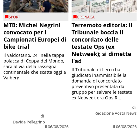
SPORT
CRONACA
MTB: Michel Negrini
Terremoto editoria: il
convocato per i
Tribunale boccia il
Campionati Europei di
concordato delle
bike trial
testate Ops (ex
Netweek); si dimette
Il valdostano, 24° nella tappa
l’ad
polacca di Coppa del Mondo,
sarà al via della rassegna
Il Tribunale di Lecco ha
continentale che scatta oggi a
giudicato inammissibile la
Valberg
domanda di concordato
preventivo presentata dal
gruppo per salvare le testate
ex Netweek ora Ops R...
di
Redazione Aosta News
di
Davide Pellegrino
il 06/08/2026
il 06/08/2026