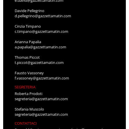
e.david@gazzettamatin.com
Davide Pellegrino
d.pellegrino@gazzettamatin.com
Cinzia Timpano
c.timpano@gazzettamatin.com
Arianna Papalia
a.papalia@gazzettamatin.com
Thomas Piccot
t.piccot@gazzettamatin.com
Fausto Vassoney
f.vassoney@gazzettamatin.com
SEGRETERIA
Roberta Prodoti
segreteria@gazzettamatin.com
Stefania Muscolo
segreteria@gazzettamatin.com
CONTATTACI