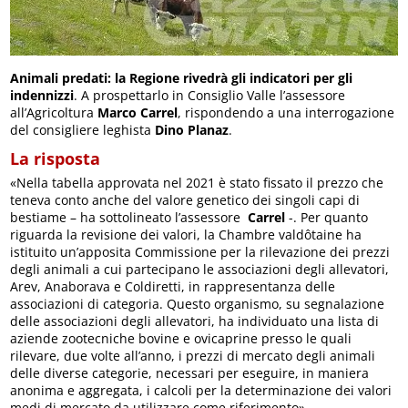
Animali predati: la Regione rivedrà gli indicatori per gli
indennizzi
. A prospettarlo in Consiglio Valle l’assessore
all’Agricoltura
Marco Carrel
, rispondendo a una interrogazione
del consigliere leghista
Dino Planaz
.
La risposta
«Nella tabella approvata nel 2021 è stato fissato il prezzo che
teneva conto anche del valore genetico dei singoli capi di
bestiame – ha sottolineato l’assessore
Carrel
-. Per quanto
riguarda la revisione dei valori, la Chambre valdôtaine ha
istituito un’apposita Commissione per la rilevazione dei prezzi
degli animali a cui partecipano le associazioni degli allevatori,
Arev, Anaborava e Coldiretti, in rappresentanza delle
associazioni di categoria. Questo organismo, su segnalazione
delle associazioni degli allevatori, ha individuato una lista di
aziende zootecniche bovine e ovicaprine presso le quali
rilevare, due volte all’anno, i prezzi di mercato degli animali
delle diverse categorie, necessari per eseguire, in maniera
anonima e aggregata, i calcoli per la determinazione dei valori
medi di mercato da utilizzare come riferimento».