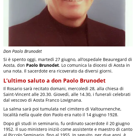
Don Paolo Brunodet
Si è spento oggi, martedì 27 giugno, all’ospedale Beauregard di
Aosta, don
Paolo Brunodet
. Lo comunica la diocesi di Aosta in
una nota. Il sacerdote era ricoverato da diversi giorni.
L’ultimo saluto a don Paolo Brunodet
Il Rosario sarà recitato domani, mercoledì 28, alla chiesa di
Saint-Vincent alle 20.30. Giovedì, alle 14.30, i funerali celebrati
dal vescovo di Aosta Franco Lovignana.
La salma sarà poi tumulata nel cimitero di Valtournenche,
località nella quale don Paolo era nato il 14 giugno 1928.
Dopo gli studi in seminario, fu ordinato sacerdote il 20 giugno
1952. Il suo ministero iniziò come assistente e maestro di canto
al Piccolo Seminario, fino al 1955. In seguito, per due anni, è