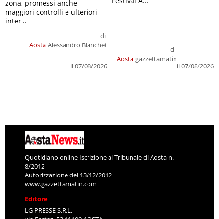
Festival A...
zona; promessi anche
maggiori controlli e ulteriori
inter...
di
Aosta
Alessandro Bianchet
di
Aosta
gazzettamatin
il 07/08/2026
il 07/08/2026
Quotidiano online Iscrizione al Tribunale di Aosta n.
8/2012
Autorizzazione del 13/12/2012
www.gazzettamatin.com
Editore
LG PRESSE S.R.L.
via Festaz, 52 11100 AOSTA