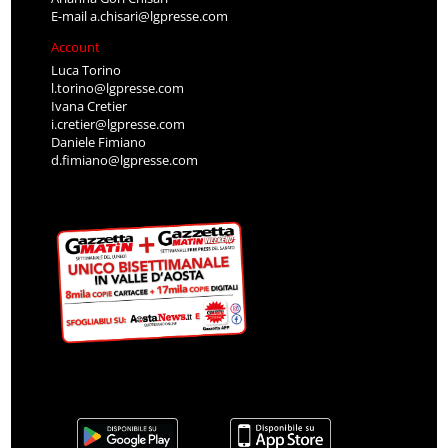
E-mail
a.chisari@lgpresse.com
Account
Luca Torino
l.torino@lgpresse.com
Ivana Cretier
i.cretier@lgpresse.com
Daniele Fimiano
d.fimiano@lgpresse.com