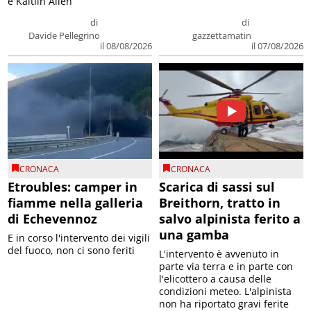
e Kaitlin Allen
di
di
Davide Pellegrino
gazzettamatin
il 08/08/2026
il 07/08/2026
CRONACA
CRONACA
Etroubles: camper in
Scarica di sassi sul
fiamme nella galleria
Breithorn, tratto in
di Echevennoz
salvo alpinista ferito a
una gamba
E in corso l'intervento dei vigili
del fuoco, non ci sono feriti
L'intervento è avvenuto in
parte via terra e in parte con
l'elicottero a causa delle
condizioni meteo. L'alpinista
non ha riportato gravi ferite