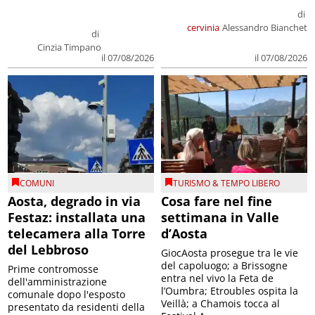
di
cervinia
Alessandro Bianchet
di
Cinzia Timpano
il 07/08/2026
il 07/08/2026
COMUNI
TURISMO & TEMPO LIBERO
Aosta, degrado in via
Cosa fare nel fine
Festaz: installata una
settimana in Valle
telecamera alla Torre
d’Aosta
del Lebbroso
GiocAosta prosegue tra le vie
del capoluogo; a Brissogne
Prime contromosse
entra nel vivo la Feta de
dell'amministrazione
l’Oumbra; Etroubles ospita la
comunale dopo l'esposto
Veillà; a Chamois tocca al
presentato da residenti della