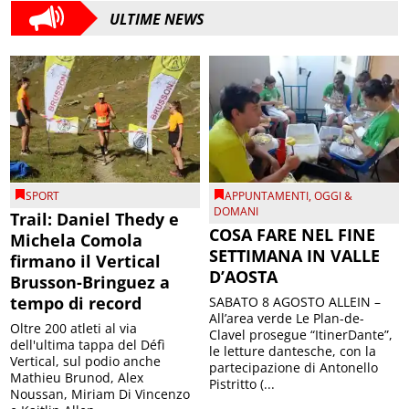
ULTIME NEWS
SPORT
APPUNTAMENTI
,
OGGI &
DOMANI
Trail: Daniel Thedy e
COSA FARE NEL FINE
Michela Comola
SETTIMANA IN VALLE
firmano il Vertical
D’AOSTA
Brusson-Bringuez a
tempo di record
SABATO 8 AGOSTO ALLEIN –
All’area verde Le Plan-de-
Oltre 200 atleti al via
Clavel prosegue “ItinerDante”,
dell'ultima tappa del Défì
le letture dantesche, con la
Vertical, sul podio anche
partecipazione di Antonello
Mathieu Brunod, Alex
Pistritto (...
Noussan, Miriam Di Vincenzo