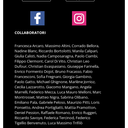
COLLABORATORI
Francesca Arcaro, Massimo Altini, Corrado Bellora,
Nadine Blanc, Riccardo Bortolotti, Manila Calipari,
Giulia Calisti, Nadia Camposaragna, Paolo Ciambi,
Filippo Clermont, Carol Di Vito, Christian Leo
Dufour, Christian Evaspasiano, Giuseppe Farinella,
Enrico Formento Dojot, Bruno Fracasso, Fabio
Francesconi, Sofia Fregnani, Giorgia Gambino,
Paolo Gatto, Michael Ghignone, Marlène Jorrioz,
Cecilia Lazzarotto, Giacomo Mangano, Angela
Marrelli, Federico Mecca, Luca Mauro Melloni, Marc
Montrosset, Matteo Nigra, Sabrina Olibano,
Emiliano Pala, Gabriele Peloso, Maurizio Pitti, Loris
Ponsetto, Andrea Portigliatti, Mattia Pramotton,
Deniel Pession, Raffaele Romano, Enrico Ruggeri,
Riccardo Savoye, Federica Tercinod, Federico
Tigellio Benvenuto, Luca Massimo Trifilò