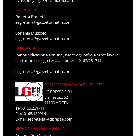
f.vassoney@gazzettamatin.com
SEGRETERIA
Roberta Prodoti
segreteria@gazzettamatin.com
Stefania Muscolo
segreteria@gazzettamatin.com
CONTATTACI
Per pubblicazione annunci, necrologi, offro e cerco lavoro,
contattare la segreteria al numero: 0165/231711
segreteria@gazzettamatin.com
CONCESSIONARIA DI PUBBLICITÀ
LG PRESSE S.R.L.
via Festaz, 52
11100 AOSTA
Tel: 0165.231711
Fax: 0165.1820141
E-mail
segreteria@lgpresse.com
RESPONSABILE DI AGENZIA
Arianna Gori Chisari