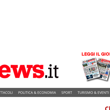
TTACOLI
POLITICA & ECONOMIA
SPORT
TURISMO & EVENTI
C