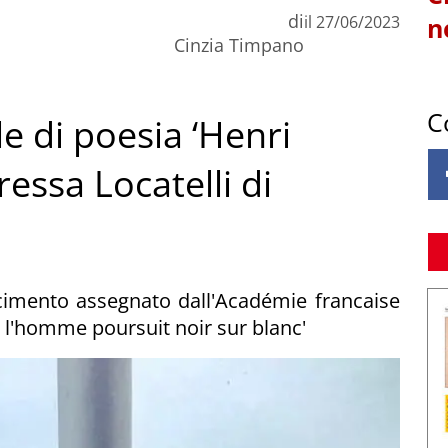
di
il
27/06/2023
n
Cinzia Timpano
C
e di poesia ‘Henri
essa Locatelli di
oscimento assegnato dall'Académie francaise
 l'homme poursuit noir sur blanc'