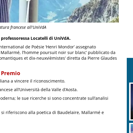
ratura francese all'UniVdA
 professoressa Locatelli di UniVdA.
 international de Poésie ‘Henri Mondor’ assegnato
 Mallarmé, l’homme poursuit noir sur blanc’ pubblicato da
romantiques et dix-neuxvièmistes’ diretta da Pierre Glaudes
l Premio
aliana a vincere il riconoscimento.
ncese all’Università della Valle d’Aosta.
oderna; le sue ricerche si sono concentrate sull’analisi
i si riferiscono alla poetica di Baudelaire, Mallarmé e