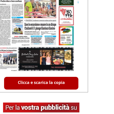
Clicca e scarica la copia