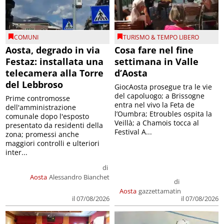
COMUNI
TURISMO & TEMPO LIBERO
Aosta, degrado in via
Cosa fare nel fine
Festaz: installata una
settimana in Valle
telecamera alla Torre
d’Aosta
del Lebbroso
GiocAosta prosegue tra le vie
del capoluogo; a Brissogne
Prime contromosse
entra nel vivo la Feta de
dell'amministrazione
l’Oumbra; Etroubles ospita la
comunale dopo l'esposto
Veillà; a Chamois tocca al
presentato da residenti della
Festival A...
zona; promessi anche
maggiori controlli e ulteriori
inter...
di
Aosta
Alessandro Bianchet
di
Aosta
gazzettamatin
il 07/08/2026
il 07/08/2026