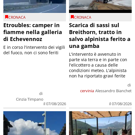
CRONACA
CRONACA
Etroubles: camper in
Scarica di sassi sul
fiamme nella galleria
Breithorn, tratto in
di Echevennoz
salvo alpinista ferito a
una gamba
E in corso l'intervento dei vigili
del fuoco, non ci sono feriti
L'intervento è avvenuto in
parte via terra e in parte con
l'elicottero a causa delle
condizioni meteo. L'alpinista
non ha riportato gravi ferite
di
cervinia
Alessandro Bianchet
di
Cinzia Timpano
il 07/08/2026
il 07/08/2026