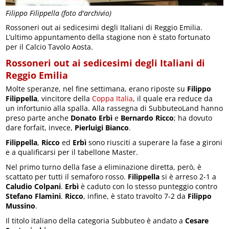
Filippo Filippella (foto d'archivio)
Rossoneri out ai sedicesimi degli Italiani di Reggio Emilia.
L’ultimo appuntamento della stagione non è stato fortunato
per il Calcio Tavolo Aosta.
Rossoneri out ai sedicesimi degli Italiani di
Reggio Emilia
Molte speranze, nel fine settimana, erano riposte su
Filippo
Filippella
, vincitore della
Coppa Italia
, il quale era reduce da
un infortunio alla spalla. Alla rassegna di SubbuteoLand hanno
preso parte anche
Donato Erbì
e
Bernardo Ricco
; ha dovuto
dare forfait, invece,
Pierluigi Bianco
.
Filippella
,
Ricco
ed
Erbì
sono riusciti a superare la fase a gironi
e a qualificarsi per il tabellone Master.
Nel primo turno della fase a eliminazione diretta, però, è
scattato per tutti il semaforo rosso.
Filippella
si è arreso 2-1 a
Caludio Colpani
.
Erbì
è caduto con lo stesso punteggio contro
Stefano Flamini
.
Ricco
, infine, è stato travolto 7-2 da
Filippo
Mussino
.
Il titolo italiano della categoria Subbuteo è andato a
Cesare