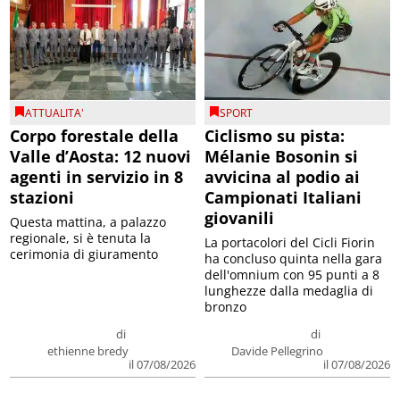
ATTUALITA'
SPORT
Corpo forestale della
Ciclismo su pista:
Valle d’Aosta: 12 nuovi
Mélanie Bosonin si
agenti in servizio in 8
avvicina al podio ai
stazioni
Campionati Italiani
giovanili
Questa mattina, a palazzo
regionale, si è tenuta la
La portacolori del Cicli Fiorin
cerimonia di giuramento
ha concluso quinta nella gara
dell'omnium con 95 punti a 8
lunghezze dalla medaglia di
bronzo
di
di
ethienne bredy
Davide Pellegrino
il 07/08/2026
il 07/08/2026