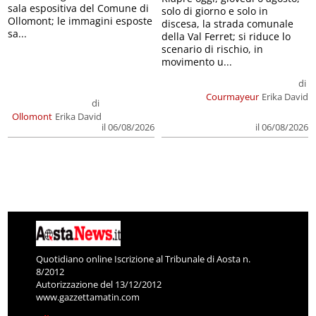
sala espositiva del Comune di
solo di giorno e solo in
Ollomont; le immagini esposte
discesa, la strada comunale
sa...
della Val Ferret; si riduce lo
scenario di rischio, in
movimento u...
di
Courmayeur
Erika David
di
Ollomont
Erika David
il 06/08/2026
il 06/08/2026
Quotidiano online Iscrizione al Tribunale di Aosta n.
8/2012
Autorizzazione del 13/12/2012
www.gazzettamatin.com