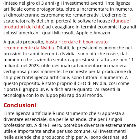
(inteso nel giro di 3 anni) gli investimenti aventi l’intelligenza
artificiale come protagonista, oltre a incrementare in numero,
si dimostreranno estremamente remunerativi. L’odierno (e
scatenato) rally dei chip, porterà le software house (
dunque i
produttori dei chip
) ad eguagliare in termini economici i grandi
colossi americani, quali Microsoft, Apple e Amazon.
A questo proposito,
basta ricordare il boom avuto
recentemente da Nvidia
. Difatti, le previsioni economiche nei
prossimi tre anni inerenti a Nvidia, sono più che rosee, dal
momento che l’azienda sembra apprestarsi a fatturare ben 11
miliardi nel 2023, utile destinato ad aumentare in maniera
vertiginosa prossimamente. Le richieste per la produzione di
chip per l’intelligenza artificiale, sono tuttora in aumento. A
questo proposito, è stato proprio il CEO di Nvidia, così come
riporta il gruppo BNP, a dichiarare quanto l’AI rasenti la
tecnologia con lo sviluppo più rapido al mondo.
Conclusioni
L’intelligenza artificiale è uno strumento che si appresta a
diventare essenziale, sia per le aziende, che per i singoli
professionisti. A dire il vero, potrebbe diventare estremamente
utile e importante anche per uso comune. Gli investimenti
nelle aziende che producono chip per A.I sono destinati ad