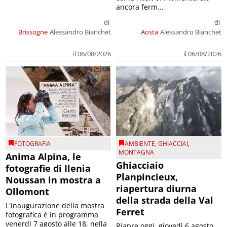
ancora ferm...
di
di
Brissogne
Alessandro Bianchet
Aosta
Alessandro Bianchet
il 06/08/2026
il 06/08/2026
FOTOGRAFIA
AMBIENTE
,
GHIACCIAI
,
MONTAGNA
Anima Alpina, le
Ghiacciaio
fotografie di Ilenia
Planpincieux,
Noussan in mostra a
riapertura diurna
Ollomont
della strada della Val
L'inaugurazione della mostra
Ferret
fotografica è in programma
venerdì 7 agosto alle 18, nella
Riapre oggi, giovedì 6 agosto,