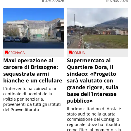
il 07/08/2026
il 07/08/2026
CRONACA
COMUNI
Maxi operazione al
Supermercato al
carcere di Brissogne:
Quartiere Dora, il
sequestrate armi
sindaco: «Progetto
bianche e un cellulare
sarà valutato con
grande rigore, sulla
L'intervento ha coinvolto un
base dell’interesse
centinaio di uomini della
Polizia penitenziaria,
pubblico»
provenienti da tutti gli istituti
Il primo cittadino di Aosta è
del Provveditorato
stato audito nella quarta
commissione del Consiglio
regionale, dove ha ribadito
come l'iter, al momento, sia