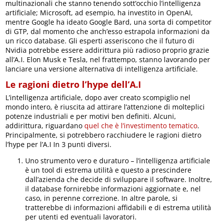
multinazionali che stanno tenendo sott’occhio l’intelligenza
artificiale; Microsoft, ad esempio, ha investito in OpenAI,
mentre Google ha ideato Google Bard, una sorta di competitor
di GTP, dal momento che anch’esso estrapola informazioni da
un ricco database. Gli esperti asseriscono che il futuro di
Nvidia potrebbe essere addirittura più radioso proprio grazie
all’A.I. Elon Musk e Tesla, nel frattempo, stanno lavorando per
lanciare una versione alternativa di intelligenza artificiale.
Le ragioni dietro l’hype dell’A.I
L’intelligenza artificiale, dopo aver creato scompiglio nel
mondo intero, è riuscita ad attirare l’attenzione di molteplici
potenze industriali e per motivi ben definiti. Alcuni,
addirittura, riguardano
quel che è l’investimento tematico
.
Principalmente, si potrebbero racchiudere le ragioni dietro
l’hype per l’A.I In 3 punti diversi.
Uno strumento vero e duraturo – l’intelligenza artificiale
è un tool di estrema utilità e questo a prescindere
dall’azienda che decide di sviluppare il software. Inoltre,
il database fornirebbe informazioni aggiornate e, nel
caso, in perenne correzione. In altre parole, si
tratterebbe di informazioni affidabili e di estrema utilità
per utenti ed eventuali lavoratori.