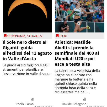
ASTRONOMIA
,
ATTUALITA'
SPORT
Il Sole nero dietro ai
Atletica: Matilde
Giganti: guida
Abelli si prende la
all’eclissi del 12 agosto
semifinale dei 400 ai
in Valle d’Aosta
Mondiali U20 e poi
esce a testa alta
La guida ai siti migliori e agli
strumenti per pianificare
La talentuosa velocista della
l'osservazione in Valle d'Aosta
Cogne ha superato con
margine la batteria e ha
quindi chiuso quinta nella
seconda heat della sera e
diciassettesima nell...
di
di
Paolo Ciambi
Davide Pellegrino