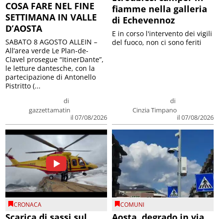
COSA FARE NEL FINE
fiamme nella galleria
SETTIMANA IN VALLE
di Echevennoz
D’AOSTA
E in corso l'intervento dei vigili
SABATO 8 AGOSTO ALLEIN –
del fuoco, non ci sono feriti
All’area verde Le Plan-de-
Clavel prosegue “ItinerDante”,
le letture dantesche, con la
partecipazione di Antonello
Pistritto (...
di
di
gazzettamatin
Cinzia Timpano
il 07/08/2026
il 07/08/2026
CRONACA
COMUNI
Scarica di sassi sul
Aosta, degrado in via