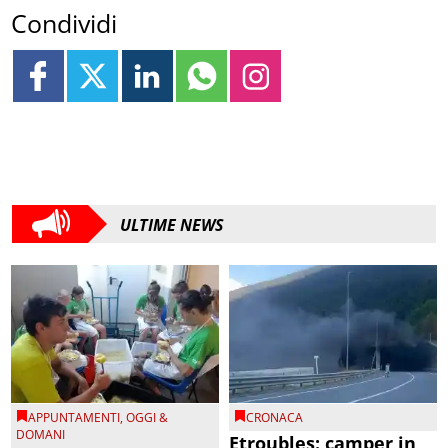
Condividi
ULTIME NEWS
APPUNTAMENTI
,
OGGI &
CRONACA
DOMANI
Etroubles: camper in