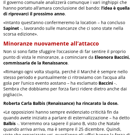
Il governo comunale analizzerà comunque i vari inghippi che
hanno portato all’amara conclusione del bando:
l’idea è quella
di riprovarci il prossimo anno
.
«Intanto quest’anno confermeremo la location – ha concluso
Sapinet
-, lavorando sulle mancanze che ci sono state nella
scorsa edizione».
Minoranze nuovamente all’attacco
Non si sono fatte sfuggire l’occasione di far sentire il proprio
punto di vista le minoranze, a cominciare da
Eleonora Baccini,
commissaria de la Renaissance
.
«Rimango ogni volta stupita, perché il Marché è sempre nello
stesso periodo e puntualmente ci ritroviamo con l’acqua alla
gola per l’unico evento aostano – ha esclamato
Baccini
-.
Sembra che dobbiamo per forza farci ridere dietro anche dai
pigliacci».
Roberta Carla Balbis (Renaissance) ha rincarato la dose.
«Le opposizioni hanno sempre evidenziato criticità fin da
quando avete iniziato a parlare di esternalizzazione – ha detto
Balbis
-. Vorremmo ora sapere il piano B, visto che Natale
quando arriva arriva, ma è sempre il 25 dicembre. Quindi,
visto che organizzate voi, quest’anno gli uffici hanno la forza di