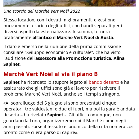
Uno scorcio del Marché Vert Noël 2022
Stessa location, con i dovuti miglioramenti, e gestione
nuovamente a carico degli uffici, con bandi separati per i
diversi aspetti da esternalizzare. Insomma, tornerà
praticamente
all’antico il Marché Vert Noël di Aosta
.
Il dato è emerso nella riunione della prima commissione
consiliare “Sviluppo economico e culturale”, che ha visto
l’audizione dell’
assessora alla Promozione turistica, Alina
Sapinet
.
Marché Vert Noël al via il piano B
Sapinet
ha ricordato lo stupore legato al
bando deserto
e ha
assicurato che gli uffici sono già al lavoro per risolvere il
problema Marché Vert Noël, anche se i tempi stringono.
«Al sopralluogo del 5 giugno si sono presentati cinque
operatori, tre valdostani e due di fuori, ma poi la gara è andata
deserta – ha rivelato
Sapinet
-. Gli uffici, comunque, non
guardano la Luna, organizzeremo noi il Marché come negli
anni passati. Forse il tessuto economico della città non era così
pronto come ci era parso di capire».