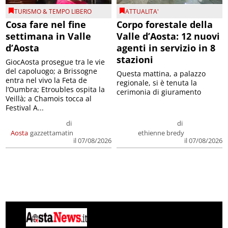
TURISMO & TEMPO LIBERO
ATTUALITA'
Cosa fare nel fine
Corpo forestale della
settimana in Valle
Valle d’Aosta: 12 nuovi
d’Aosta
agenti in servizio in 8
stazioni
GiocAosta prosegue tra le vie
del capoluogo; a Brissogne
Questa mattina, a palazzo
entra nel vivo la Feta de
regionale, si è tenuta la
l’Oumbra; Etroubles ospita la
cerimonia di giuramento
Veillà; a Chamois tocca al
Festival A...
di
di
Aosta
gazzettamatin
ethienne bredy
il 07/08/2026
il 07/08/2026