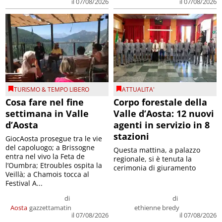
il 07/08/2026
il 07/08/2026
TURISMO & TEMPO LIBERO
ATTUALITA'
Cosa fare nel fine
Corpo forestale della
settimana in Valle
Valle d’Aosta: 12 nuovi
d’Aosta
agenti in servizio in 8
stazioni
GiocAosta prosegue tra le vie
del capoluogo; a Brissogne
Questa mattina, a palazzo
entra nel vivo la Feta de
regionale, si è tenuta la
l’Oumbra; Etroubles ospita la
cerimonia di giuramento
Veillà; a Chamois tocca al
Festival A...
di
di
Aosta
gazzettamatin
ethienne bredy
il 07/08/2026
il 07/08/2026