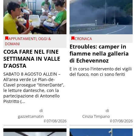
APPUNTAMENTI
,
OGGI &
CRONACA
DOMANI
Etroubles: camper in
COSA FARE NEL FINE
fiamme nella galleria
SETTIMANA IN VALLE
di Echevennoz
D’AOSTA
E in corso l'intervento dei vigili
SABATO 8 AGOSTO ALLEIN –
del fuoco, non ci sono feriti
All’area verde Le Plan-de-
Clavel prosegue “ItinerDante”,
le letture dantesche, con la
partecipazione di Antonello
Pistritto (...
di
di
gazzettamatin
Cinzia Timpano
il 07/08/2026
il 07/08/2026