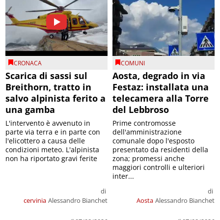
CRONACA
COMUNI
Scarica di sassi sul
Aosta, degrado in via
Breithorn, tratto in
Festaz: installata una
salvo alpinista ferito a
telecamera alla Torre
una gamba
del Lebbroso
L'intervento è avvenuto in
Prime contromosse
parte via terra e in parte con
dell'amministrazione
l'elicottero a causa delle
comunale dopo l'esposto
condizioni meteo. L'alpinista
presentato da residenti della
non ha riportato gravi ferite
zona; promessi anche
maggiori controlli e ulteriori
inter...
di
di
cervinia
Alessandro Bianchet
Aosta
Alessandro Bianchet