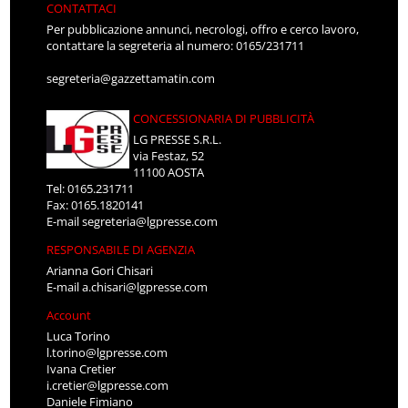
CONTATTACI
Per pubblicazione annunci, necrologi, offro e cerco lavoro,
contattare la segreteria al numero: 0165/231711
segreteria@gazzettamatin.com
CONCESSIONARIA DI PUBBLICITÀ
LG PRESSE S.R.L.
via Festaz, 52
11100 AOSTA
Tel: 0165.231711
Fax: 0165.1820141
E-mail
segreteria@lgpresse.com
RESPONSABILE DI AGENZIA
Arianna Gori Chisari
E-mail
a.chisari@lgpresse.com
Account
Luca Torino
l.torino@lgpresse.com
Ivana Cretier
i.cretier@lgpresse.com
Daniele Fimiano