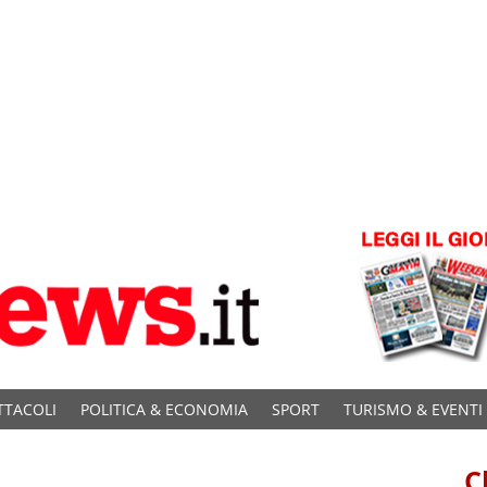
TTACOLI
POLITICA & ECONOMIA
SPORT
TURISMO & EVENTI
C