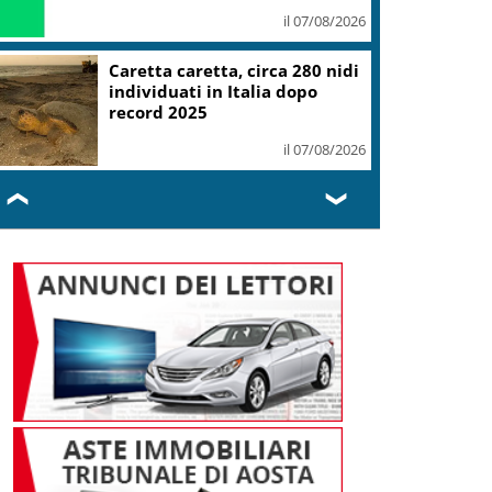
il 07/08/2026
Mondiali Wakeboard: primo
oro è azzurro, Noa Gualtieri
campione Under 14
il 07/08/2026
❮
❯