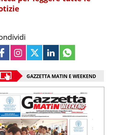
otizie
ondividi
GAZZETTA MATIN E WEEKEND