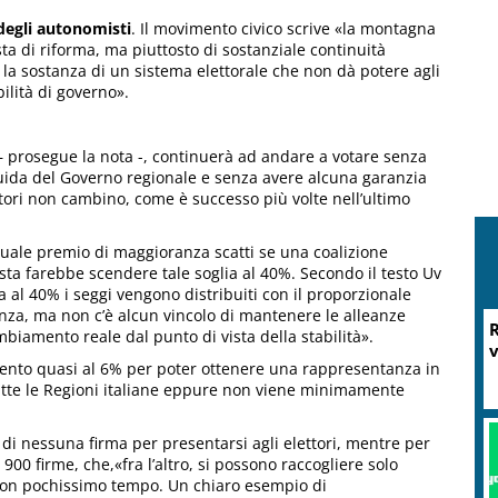
 degli autonomisti
. Il movimento civico scrive «la montagna
ta di riforma, ma piuttosto di sostanziale continuità
 la sostanza di un sistema elettorale che non dà potere agli
ilità di governo».
 – prosegue la nota -, continuerà ad andare a votare senza
guida del Governo regionale e senza avere alcuna garanzia
ttori non cambino, come è successo più volte nell’ultimo
tuale premio di maggioranza scatti se una coalizione
ta farebbe scendere tale soglia al 40%. Secondo il testo Uv
a al 40% i seggi vengono distribuiti con il proporzionale
nza, ma non c’è alcun vincolo di mantenere le alleanze
mbiamento reale dal punto di vista della stabilità».
nto quasi al 6% per poter ottenere una rappresentanza in
tutte le Regioni italiane eppure non viene minimamente
o di nessuna firma per presentarsi agli elettori, mentre per
M
00 firme, che,«fra l’altro, si possono raccogliere solo
P
 con pochissimo tempo. Un chiaro esempio di