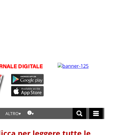
ALTRO
licca per leggere tutte le