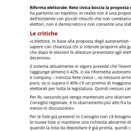
Riforma elettorale: Rete civica boccia la proposta
ha partorito un topolino. In realtà non è una propos
dell’esistente con piccoli ritocchi che non cambiano
elettori, non è democratico e non consente una stab
Le critiche
«L’elettore, in base alla proposta degli autonomisti
sapere con chiarezza chi si intende proporre alla 
che dopo le elezioni le alleanze presentate agli ele
decennio».
Il sistema attualmente in vigore prevede che l’even
raggiunge almeno il 42%, e «la riformetta autonomis
e company – ironizza Rete civica -, se nessuno arriv
puro, se si supera il 40% c’è un premio di maggiora
elettorali per tutta la legislatura. Quindi nessun ca
Per Rc «assurdo poi venga mantenuto uno sbarrame
Consiglio regionale, è lo sbarramento più alto fra 
messo in discussione».
Per le liste già presenti in Consiglio non c’è bisogn
le nuove liste si mantiene una richiesta abnorme di 9
quando la lista da depositare è già pronta, quindi