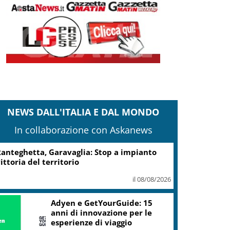
NEWS DALL'ITALIA E DAL MONDO
In collaborazione con Askanews
Turismo, Osservatorio
Telepass: +20% di interesse
per i viaggi in auto
il 07/08/2026
ic, Liguria: 5,8 mln da piano Grandi
rogetti Beni Culturali