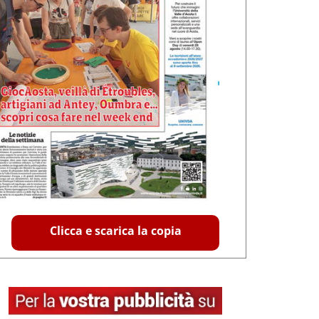
Clicca e scarica la copia