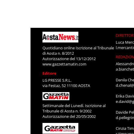
DIRETTOR
Luca Merc
l.mercant
Quotidiano online Iscrizione al Tribunale
di Aosta n. 8/2012
REDAZIO
Autorizzazione del 13/12/2012
Alessandr
www.gazzettamatin.com
a.bianche
Editore
Danila Ch
LG PRESSE S.R.L.
d.chenal@
via Festaz, 52 11100 AOSTA
Erika Davi
e.david@g
Settimanale del Lunedì. Iscrizione al
Tribunale di Aosta n. 9/2002
Davide Pel
Autorizzazione del 20/05/2002
d.pellegr
Cinzia Ti
c.timpan