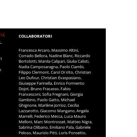
ITÀ
COLLABORATORI
L.
Francesca Arcaro, Massimo Altini,
Corrado Bellora, Nadine Blanc, Riccardo
11
Bortolotti, Manila Calipari, Giulia Calisti,
Nadia Camposaragna, Paolo Ciambi,
m
Filippo Clermont, Carol Di Vito, Christian
Leo Dufour, Christian Evaspasiano,
Giuseppe Farinella, Enrico Formento
Dojot, Bruno Fracasso, Fabio
Francesconi, Sofia Fregnani, Giorgia
Gambino, Paolo Gatto, Michael
Ghignone, Marlène Jorrioz, Cecilia
Lazzarotto, Giacomo Mangano, Angela
Marrelli, Federico Mecca, Luca Mauro
Melloni, Marc Montrosset, Matteo Nigra,
Sabrina Olibano, Emiliano Pala, Gabriele
Peloso, Maurizio Pitti, Loris Ponsetto,