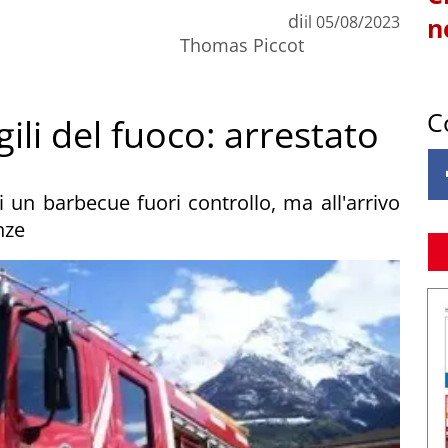
di
il
05/08/2023
n
Thomas Piccot
C
gili del fuoco: arrestato
 un barbecue fuori controllo, ma all'arrivo
nze