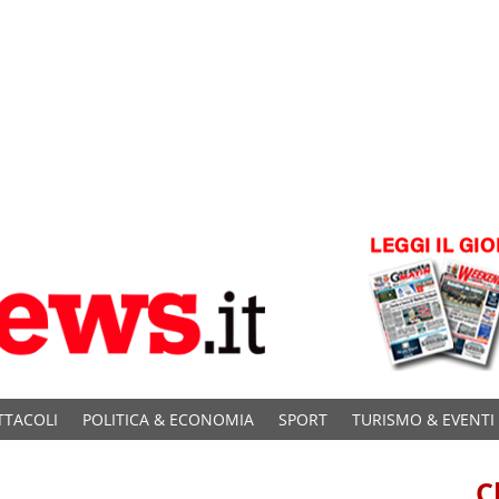
TTACOLI
POLITICA & ECONOMIA
SPORT
TURISMO & EVENTI
C