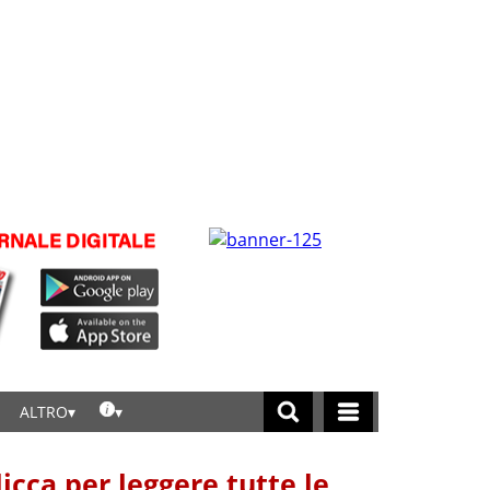
ALTRO
licca per leggere tutte le