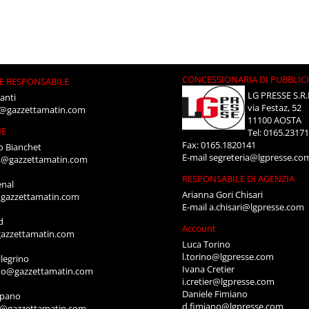
CONCESSIONARIA DI PUBBLIC
E RESPONSABILE
LG PRESSE S.R.
anti
via Festaz, 52
i@gazzettamatin.com
11100 AOSTA
NE
Tel: 0165.2317
Fax: 0165.1820141
o Bianchet
E-mail
segreteria@lgpresse.co
t@gazzettamatin.com
RESPONSABILE DI AGENZIA
enal
Arianna Gori Chisari
gazzettamatin.com
E-mail
a.chisari@lgpresse.com
d
Account
azzettamatin.com
Luca Torino
l.torino@lgpresse.com
legrino
Ivana Cretier
ino@gazzettamatin.com
i.cretier@lgpresse.com
Daniele Fimiano
mpano
d.fimiano@lgpresse.com
o@gazzettamatin.com