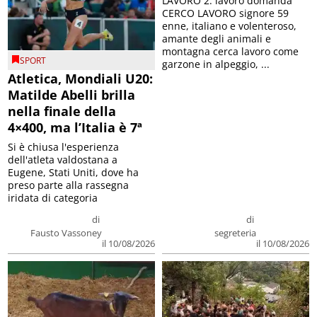
LAVORO 2. lavoro domanda
CERCO LAVORO signore 59
enne, italiano e volenteroso,
amante degli animali e
montagna cerca lavoro come
SPORT
garzone in alpeggio, ...
Atletica, Mondiali U20:
Matilde Abelli brilla
nella finale della
4×400, ma l’Italia è 7ª
Si è chiusa l'esperienza
dell'atleta valdostana a
Eugene, Stati Uniti, dove ha
preso parte alla rassegna
iridata di categoria
di
di
Fausto Vassoney
segreteria
il 10/08/2026
il 10/08/2026