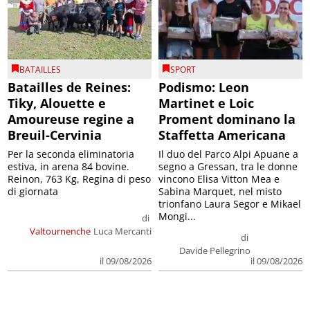
BATAILLES
SPORT
Batailles de Reines:
Podismo: Leon
Tiky, Alouette e
Martinet e Loic
Amoureuse regine a
Proment dominano la
Breuil-Cervinia
Staffetta Americana
Per la seconda eliminatoria
Il duo del Parco Alpi Apuane a
estiva, in arena 84 bovine.
segno a Gressan, tra le donne
Reinon, 763 Kg, Regina di peso
vincono Elisa Vitton Mea e
di giornata
Sabina Marquet, nel misto
trionfano Laura Segor e Mikael
Mongi...
di
Valtournenche
Luca Mercanti
di
Davide Pellegrino
il 09/08/2026
il 09/08/2026