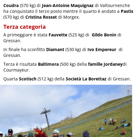
Coudra
(570 kg) di
Jean-Antoine Maquignaz
di Valtournenche
ha conquistato il terzo posto mentre il quarto è andato a
Pastis
(570 kg) di
Cristina Rosset
di Morgex.
Terza categoria
A primeggiare è stata
Fauvette
(525 kg) di
Gildo Bonin
di
Gressan.
In finale ha sconfitto
Diamant
(530 kg) di
Ivo Empereur
di
Gressan.
Terza è risultata
Baltimora
(500 kg) della
famille Jordaney
di
Courmayeur.
Quarta
Scotisch
(512 kg) della
Società La Borettaz
di Gressan.