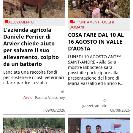
ALLEVAMENTO
APPUNTAMENTI
,
OGGI &
DOMANI
L’azienda agricola
COSA FARE DAL 10 AL
Daniele Perrier di
16 AGOSTO IN VALLE
Arvier chiede aiuto
D’AOSTA
per salvare il suo
allevamento, colpito
LUNEDÌ 10 AGOSTO ANTEY-
SAINT-ANDRÉ - Alla Sala
da un batterio
mostre Biblioteca sarà
Lanciata una raccolta fondi
possibile partecipare alla
per sostenere i costi veterinari
presentazione del libro di
e far ripartire la stalla
Maria Vassallo ed Enrico F...
di
Arvier
Fausto Vassoney
di
gazzettamatin
il 09/08/2026
il 09/08/2026