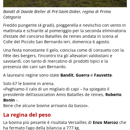
Bandit di Davide Bieller di Pré-Saint-Didier, regina di Prima
Categoria
Freddo pungente (4 gradi), pioggerella e nevischio con vento in
mattinata e schiarite al pomeriggio per la seconda eliminatoria
d’estate del concorso Batailles de reines andata in scena al
Colle del Piccolo San Bernardo ieri, domenica 6 agosto.
Una festa nonostante il gelo, coincisa come di consueto con la
Fête des bergers, l’incontro tra gli allevatori valdostani e
savoiardi, con tanto di mercatino di prodotti tipici e la
presenza dei cani san Bernardo.
A laurearsi regine sono state
Bandit, Guerra
e
Fauvette
.
Solo 67 le bovine in arena.
«Paghiamo il calo di un migliaio di capi – ha spiegato il
presidente dell’association Amis Batailles de reines,
Roberto
Bonin
-.
Bene che alcune bovine arrivano da basso».
La regina del peso
La bovina più pesante è risultata Versailles di
Enzo Marcoz
che
ha fermato l’ago della bilancia a 777 kg.