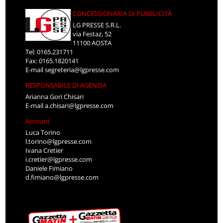
CONCESSIONARIA DI PUBBLICITÀ
LG PRESSE S.R.L.
via Festaz, 52
11100 AOSTA
Tel: 0165.231711
Fax: 0165.1820141
E-mail
segreteria@lgpresse.com
RESPONSABILE DI AGENZIA
Arianna Gori Chisari
E-mail
a.chisari@lgpresse.com
Account
Luca Torino
l.torino@lgpresse.com
Ivana Cretier
i.cretier@lgpresse.com
Daniele Fimiano
d.fimiano@lgpresse.com