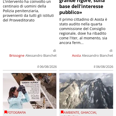
grande rigore, sulla
L'intervento ha coinvolto un
base dell’interesse
centinaio di uomini della
Polizia penitenziaria,
pubblico»
provenienti da tutti gli istituti
Il primo cittadino di Aosta è
del Provveditorato
stato audito nella quarta
commissione del Consiglio
regionale, dove ha ribadito
come l'iter, al momento, sia
ancora ferm...
di
di
Brissogne
Alessandro Bianchet
Aosta
Alessandro Bianchet
il 06/08/2026
il 06/08/2026
FOTOGRAFIA
AMBIENTE
,
GHIACCIAI
,