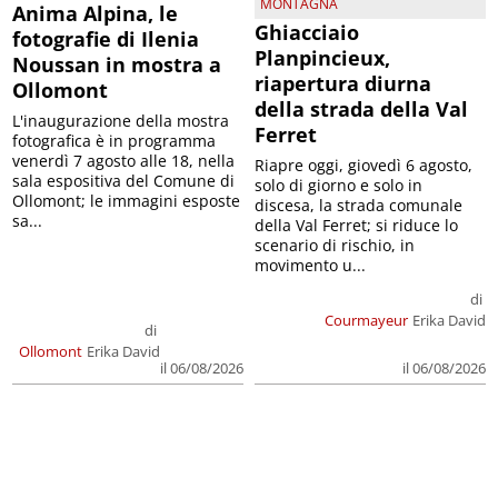
MONTAGNA
Anima Alpina, le
Ghiacciaio
fotografie di Ilenia
Planpincieux,
Noussan in mostra a
riapertura diurna
Ollomont
della strada della Val
L'inaugurazione della mostra
Ferret
fotografica è in programma
venerdì 7 agosto alle 18, nella
Riapre oggi, giovedì 6 agosto,
sala espositiva del Comune di
solo di giorno e solo in
Ollomont; le immagini esposte
discesa, la strada comunale
sa...
della Val Ferret; si riduce lo
scenario di rischio, in
movimento u...
di
Courmayeur
Erika David
di
Ollomont
Erika David
il 06/08/2026
il 06/08/2026