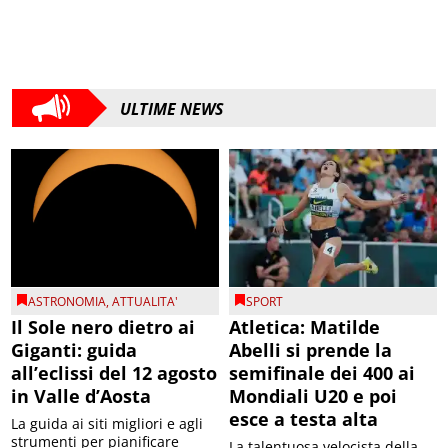
ULTIME NEWS
ASTRONOMIA
,
ATTUALITA'
SPORT
Il Sole nero dietro ai
Atletica: Matilde
Giganti: guida
Abelli si prende la
all’eclissi del 12 agosto
semifinale dei 400 ai
in Valle d’Aosta
Mondiali U20 e poi
esce a testa alta
La guida ai siti migliori e agli
strumenti per pianificare
La talentuosa velocista della