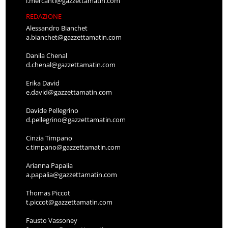
l.mercanti@gazzettamatin.com
REDAZIONE
Alessandro Bianchet
a.bianchet@gazzettamatin.com
Danila Chenal
d.chenal@gazzettamatin.com
Erika David
e.david@gazzettamatin.com
Davide Pellegrino
d.pellegrino@gazzettamatin.com
Cinzia Timpano
c.timpano@gazzettamatin.com
Arianna Papalia
a.papalia@gazzettamatin.com
Thomas Piccot
t.piccot@gazzettamatin.com
Fausto Vassoney