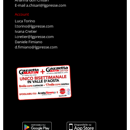
E-mail
a.chisari@lgpresse.com
Account
Luca Torino
l.torino@lgpresse.com
Ivana Cretier
i.cretier@lgpresse.com
Daniele Fimiano
d.fimiano@lgpresse.com