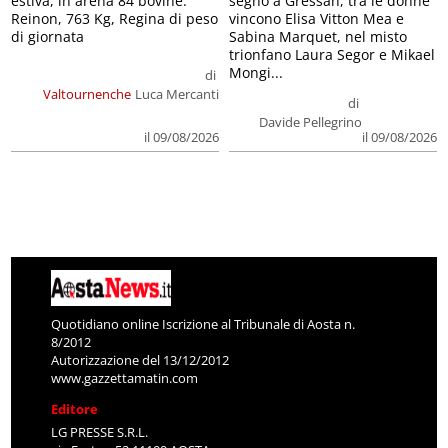
estiva, in arena 84 bovine.
segno a Gressan, tra le donne
Reinon, 763 Kg, Regina di peso
vincono Elisa Vitton Mea e
di giornata
Sabina Marquet, nel misto
trionfano Laura Segor e Mikael
Mongi...
di
Valtournenche
Luca Mercanti
di
Davide Pellegrino
il 09/08/2026
il 09/08/2026
Quotidiano online Iscrizione al Tribunale di Aosta n.
8/2012
Autorizzazione del 13/12/2012
www.gazzettamatin.com
Editore
LG PRESSE S.R.L.