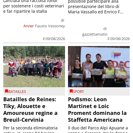
Lanciata una raccolta fondi
possibile partecipare alla
per sostenere i costi veterinari
presentazione del libro di
e far ripartire la stalla
Maria Vassallo ed Enrico F...
di
Arvier
Fausto Vassoney
di
gazzettamatin
il 09/08/2026
il 09/08/2026
BATAILLES
SPORT
Batailles de Reines:
Podismo: Leon
Tiky, Alouette e
Martinet e Loic
Amoureuse regine a
Proment dominano la
Breuil-Cervinia
Staffetta Americana
Per la seconda eliminatoria
Il duo del Parco Alpi Apuane a