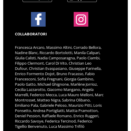
COLLABORATORI
Francesca Arcaro, Massimo Altini, Corrado Bellora,
Nadine Blanc, Riccardo Bortolotti, Manila Calipari,
Giulia Calisti, Nadia Camposaragna, Paolo Ciambi,
Filippo Clermont, Carol Di Vito, Christian Leo
Dufour, Christian Evaspasiano, Giuseppe Farinella,
Enrico Formento Dojot, Bruno Fracasso, Fabio
Francesconi, Sofia Fregnani, Giorgia Gambino,
Paolo Gatto, Michael Ghignone, Marlène Jorrioz,
Cecilia Lazzarotto, Giacomo Mangano, Angela
Marrelli, Federico Mecca, Luca Mauro Melloni, Marc
Montrosset, Matteo Nigra, Sabrina Olibano,
Emiliano Pala, Gabriele Peloso, Maurizio Pitti, Loris
Ponsetto, Andrea Portigliatti, Mattia Pramotton,
Deniel Pession, Raffaele Romano, Enrico Ruggeri,
Riccardo Savoye, Federica Tercinod, Federico
Tigellio Benvenuto, Luca Massimo Trifilò