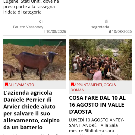
Eugene, Stati Uniti, dove ha
preso parte alla rassegna
iridata di categoria
di
di
Fausto Vassoney
segreteria
il 10/08/2026
il 10/08/2026
ALLEVAMENTO
APPUNTAMENTI
,
OGGI &
DOMANI
L’azienda agricola
COSA FARE DAL 10 AL
Daniele Perrier di
16 AGOSTO IN VALLE
Arvier chiede aiuto
D’AOSTA
per salvare il suo
allevamento, colpito
LUNEDÌ 10 AGOSTO ANTEY-
SAINT-ANDRÉ - Alla Sala
da un batterio
mostre Biblioteca sarà