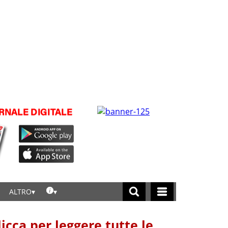
ALTRO
licca per leggere tutte le