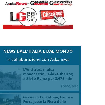
NEWS DALL'ITALIA E DAL MONDO
In collaborazione con Askanews
L’Antitrust multa
monopattini, e-bike sharing
attivi a Roma per 2,675 mln
il 06/08/2026
Grazie di Curtatone, torna a
Ferragosto la Fiera delle