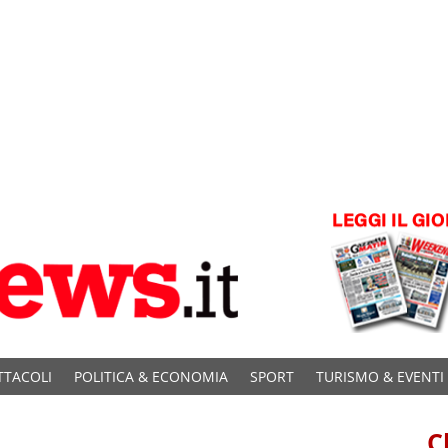
TTACOLI
POLITICA & ECONOMIA
SPORT
TURISMO & EVENTI
C