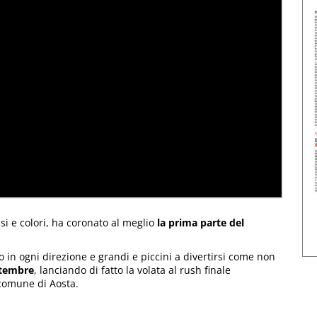
risi e colori, ha coronato al meglio
la prima parte del
in ogni direzione e grandi e piccini a divertirsi come non
ttembre
, lanciando di fatto la volata al rush finale
e comune di Aosta.