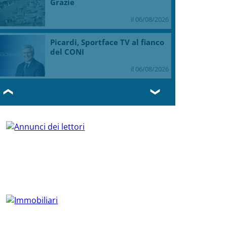
Grazie
il 06/08/2026
Picardi, Sportface TV al fianco
del CONI
il 06/08/2026
❮
❯