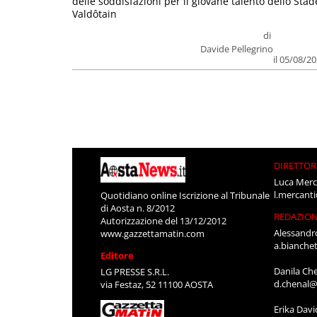
delle soddisfazioni per il giovane talento dello Stad
Valdôtain
di
Davide Pellegrino
il 05/08/2
DIRETTOR
Luca Merc
l.mercant
Quotidiano online Iscrizione al Tribunale
di Aosta n. 8/2012
REDAZIO
Autorizzazione del 13/12/2012
Alessandr
www.gazzettamatin.com
a.bianche
Editore
Danila Ch
LG PRESSE S.R.L.
d.chenal@
via Festaz, 52 11100 AOSTA
Erika Davi