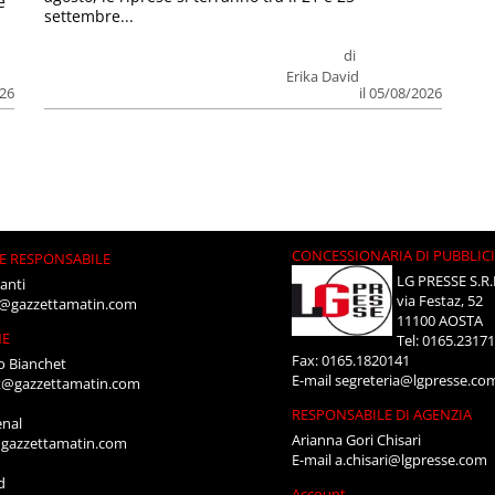
e
settembre...
di
Erika David
026
il 05/08/2026
CONCESSIONARIA DI PUBBLIC
E RESPONSABILE
LG PRESSE S.R.
anti
via Festaz, 52
i@gazzettamatin.com
11100 AOSTA
NE
Tel: 0165.2317
Fax: 0165.1820141
o Bianchet
E-mail
segreteria@lgpresse.co
t@gazzettamatin.com
RESPONSABILE DI AGENZIA
enal
Arianna Gori Chisari
gazzettamatin.com
E-mail
a.chisari@lgpresse.com
d
Account