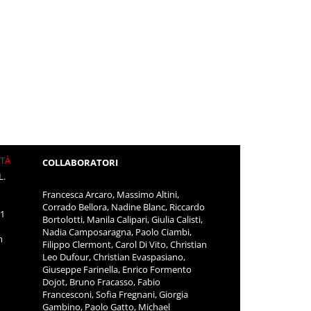
ITÀ
COLLABORATORI
L.
Francesca Arcaro, Massimo Altini,
Corrado Bellora, Nadine Blanc, Riccardo
11
Bortolotti, Manila Calipari, Giulia Calisti,
Nadia Camposaragna, Paolo Ciambi,
m
Filippo Clermont, Carol Di Vito, Christian
Leo Dufour, Christian Evaspasiano,
Giuseppe Farinella, Enrico Formento
Dojot, Bruno Fracasso, Fabio
Francesconi, Sofia Fregnani, Giorgia
Gambino, Paolo Gatto, Michael