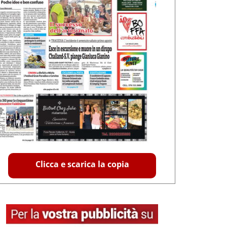
Clicca e scarica la copia