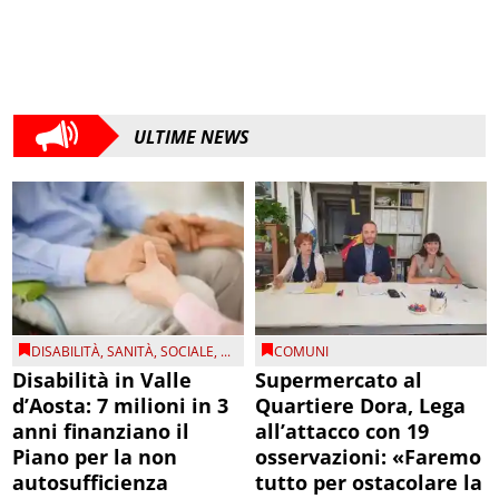
ULTIME NEWS
DISABILITÀ
,
SANITÀ
,
SOCIALE
, ...
COMUNI
Disabilità in Valle
Supermercato al
d’Aosta: 7 milioni in 3
Quartiere Dora, Lega
anni finanziano il
all’attacco con 19
Piano per la non
osservazioni: «Faremo
autosufficienza
tutto per ostacolare la