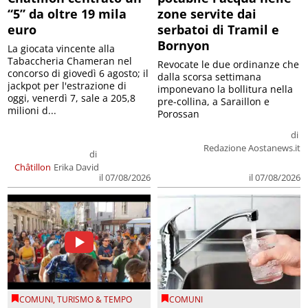
“5” da oltre 19 mila
zone servite dai
euro
serbatoi di Tramil e
Bornyon
La giocata vincente alla
Tabaccheria Chameran nel
Revocate le due ordinanze che
concorso di giovedì 6 agosto; il
dalla scorsa settimana
jackpot per l'estrazione di
imponevano la bollitura nella
oggi, venerdì 7, sale a 205,8
pre-collina, a Saraillon e
milioni d...
Porossan
di
Redazione Aostanews.it
di
Châtillon
Erika David
il 07/08/2026
il 07/08/2026
COMUNI
,
TURISMO & TEMPO
COMUNI