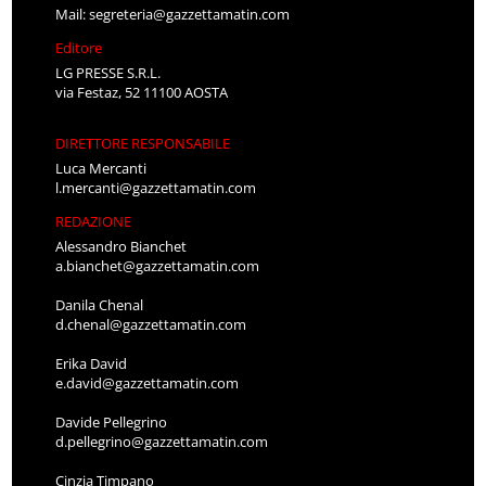
Mail:
segreteria@gazzettamatin.com
Editore
LG PRESSE S.R.L.
via Festaz, 52 11100 AOSTA
DIRETTORE RESPONSABILE
Luca Mercanti
l.mercanti@gazzettamatin.com
REDAZIONE
Alessandro Bianchet
a.bianchet@gazzettamatin.com
Danila Chenal
d.chenal@gazzettamatin.com
Erika David
e.david@gazzettamatin.com
Davide Pellegrino
d.pellegrino@gazzettamatin.com
Cinzia Timpano