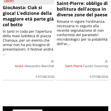
LIBERO
Saint-Pierre: obbligo di
GiocAosta: Ciak si
bollitura dell’acqua in
gioca! L’edizione della
diverse zone del paese
maggiore età parte già
Rimane in vigore l'ordinanza,
col botto
necessaria in seguito alla
recente segnalazione di non
In tanti in coda per l'apertura
conformità dei parametri
della maxi ludoteca di piazza
microbiologici per la potabilità
Chanoux, per un evento che
dell'ac...
ormai non ha più bisogno di
presentazioni. Il festival andrà
...
di
di
Aosta
Alessandro Bianchet
Saint-Pierre
Fausto Vassoney
il 07/08/2026
il 07/08/2026