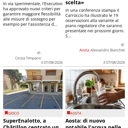
scelta»
In via sperimentale, l'Esecutivo
ha approvato nuovi criteri per
In una conferenza stampa il
garantire maggiore flessibilità
Carroccio ha illustrato le 19
alle misure di sostegno per
osservazioni alla variante al
esempio per l'assistenza d...
piano regolatore che saranno
presentate nei prossimi giorni.
S...
di
Aosta
Alessandro Bianchet
di
Cinzia Timpano
il 07/08/2026
il 07/08/2026
GIOCO
AOSTA
SuperEnalotto, a
Aosta: di nuovo
Châtillon centrato un
potabile l’acqua nelle