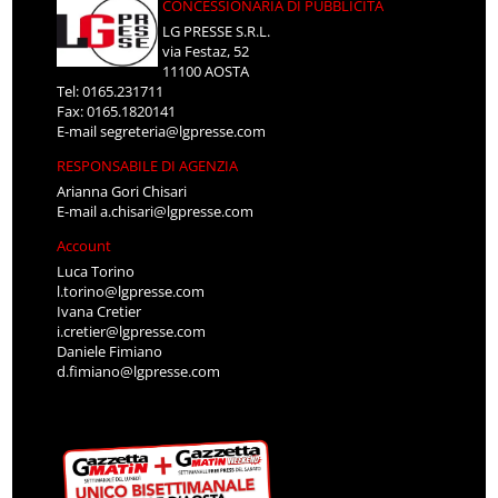
CONCESSIONARIA DI PUBBLICITÀ
LG PRESSE S.R.L.
via Festaz, 52
11100 AOSTA
Tel: 0165.231711
Fax: 0165.1820141
E-mail
segreteria@lgpresse.com
RESPONSABILE DI AGENZIA
Arianna Gori Chisari
E-mail
a.chisari@lgpresse.com
Account
Luca Torino
l.torino@lgpresse.com
Ivana Cretier
i.cretier@lgpresse.com
Daniele Fimiano
d.fimiano@lgpresse.com