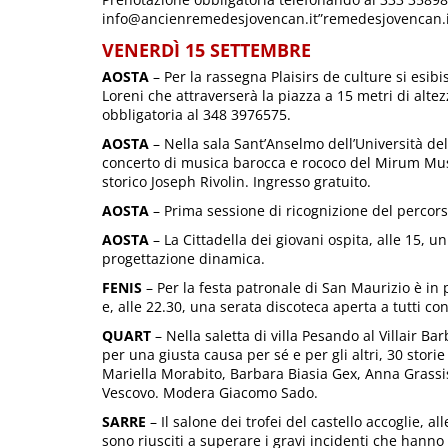
info@ancienremedesjovencan.it”remedesjovencan.it.
VENERDÌ 15 SETTEMBRE
AOSTA
– Per la rassegna Plaisirs de culture si esib
Loreni che attraverserà la piazza a 15 metri di altez
obbligatoria al 348 3976575.
AOSTA
– Nella sala Sant’Anselmo dell’Università del
concerto di musica barocca e rococo del Mirum Musi
storico Joseph Rivolin. Ingresso gratuito.
AOSTA
– Prima sessione di ricognizione del percorso 
AOSTA
– La Cittadella dei giovani ospita, alle 15, un
progettazione dinamica.
FENIS
– Per la festa patronale di San Maurizio è in 
e, alle 22.30, una serata discoteca aperta a tutti co
QUART
– Nella saletta di villa Pesando al Villair Ba
per una giusta causa per sé e per gli altri, 30 stori
Mariella Morabito, Barbara Biasia Gex, Anna Grassi
Vescovo. Modera Giacomo Sado.
SARRE
– Il salone dei trofei del castello accoglie,
sono riusciti a superare i gravi incidenti che hanno 