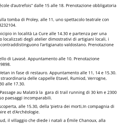
école d’autrefois” dalle 15 alle 18. Prenotazione obbligatoria
ulla tomba di Proley, alle 11, uno spettacolo teatrale con
8232104.
icipio in località La Cure alle 14.30 e partenza per una
calizzati degli atelier dimostrativi di artigiani locali, i
e contraddistinguono l’artigianato valdostano. Prenotazione
tello di Lavasé. Appuntamento alle 10. Prenotazione
69898.
 Vetan in fase di restauro. Appuntamento alle 11, 14 e 15.30.
straordinaria delle cappelle Etavel, Rumiod, Verrogne,
0 alle 17.30.
– Passage au Malatrà la gara di trail running di 30 km e 2300
erso paesaggi incomparabili.
a scoperta, alle 15.30, della ‘pietra dei morti,In compagnia di
ire et d’Archéologie.
ud, il villaggio che diede i natali a Émile Chanoux, alla