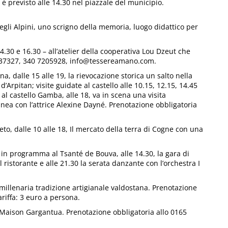
vo è previsto alle 14.30 nel piazzale del municipio.
degli Alpini, uno scrigno della memoria, luogo didattico per
14.30 e 16.30 – all’atelier della cooperativa Lou Dzeut che
25 37327, 340 7205928, info@tessereamano.com.
na, dalle 15 alle 19, la rievocazione storica un salto nella
Arpitan; visite guidate al castello alle 10.15, 12.15, 14.45
al castello Gamba, alle 18, va in scena una visita
anea con l’attrice Alexine Dayné. Prenotazione obbligatoria
eneto, dalle 10 alle 18, Il mercato della terra di Cogne con una
 in programma al Tsanté de Bouva, alle 14.30, la gara di
l ristorante e alle 21.30 la serata danzante con l’orchestra I
 millenaria tradizione artigianale valdostana. Prenotazione
ariffa: 3 euro a persona.
o Maison Gargantua. Prenotazione obbligatoria allo 0165