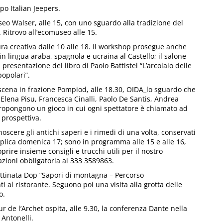
po Italian Jeepers.
seo Walser, alle 15, con uno sguardo alla tradizione del
 Ritrovo all’ecomuseo alle 15.
tura creativa dalle 10 alle 18. Il workshop prosegue anche
 in lingua araba, spagnola e ucraina al Castello; il salone
 presentazione del libro di Paolo Battistel “L’arcolaio delle
popolari”.
scena in frazione Pompiod, alle 18.30, OIDA_lo sguardo che
lena Pisu, Francesca Cinalli, Paolo De Santis, Andrea
ropongono un gioco in cui ogni spettatore è chiamato ad
 prospettiva.
onoscere gli antichi saperi e i rimedi di una volta, conservati
eplica domenica 17; sono in programma alle 15 e alle 16,
prire insieme consigli e trucchi utili per il nostro
azioni obbligatoria al 333 3589863.
mattinata Dop “Sapori di montagna – Percorso
ti al ristorante. Seguono poi una visita alla grotta delle
o.
ur de l’Archet ospita, alle 9.30, la conferenza Dante nella
 Antonelli.