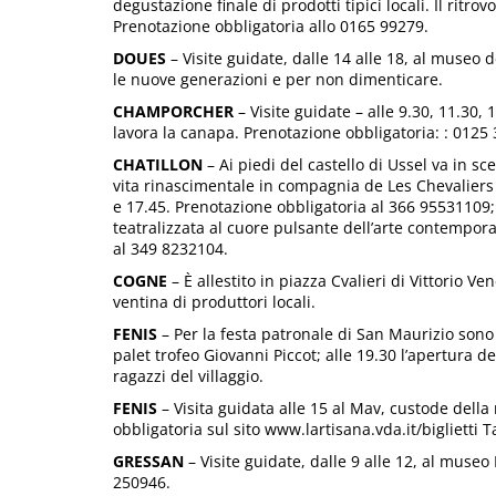
degustazione finale di prodotti tipici locali. Il ritro
Prenotazione obbligatoria allo 0165 99279.
DOUES
– Visite guidate, dalle 14 alle 18, al museo 
le nuove generazioni e per non dimenticare.
CHAMPORCHER
– Visite guidate – alle 9.30, 11.30, 
lavora la canapa. Prenotazione obbligatoria: : 01
CHATILLON
– Ai piedi del castello di Ussel va in sce
vita rinascimentale in compagnia de Les Chevaliers d’
e 17.45. Prenotazione obbligatoria al 366 95531109; 
teatralizzata al cuore pulsante dell’arte contempor
al 349 8232104.
COGNE
– È allestito in piazza Cvalieri di Vittorio V
ventina di produttori locali.
FENIS
– Per la festa patronale di San Maurizio sono
palet trofeo Giovanni Piccot; alle 19.30 l’apertura de
ragazzi del villaggio.
FENIS
– Visita guidata alle 15 al Mav, custode della
obbligatoria sul sito www.lartisana.vda.it/biglietti T
GRESSAN
– Visite guidate, dalle 9 alle 12, al muse
250946.