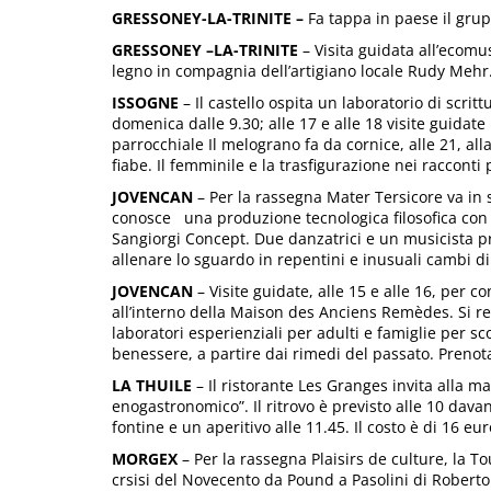
GRESSONEY-LA-TRINITE –
Fa tappa in paese il grup
GRESSONEY –LA-TRINITE
– Visita guidata all’ecomu
legno in compagnia dell’artigiano locale Rudy Mehr.
ISSOGNE
– Il castello ospita un laboratorio di scrit
domenica dalle 9.30; alle 17 e alle 18 visite guidate
parrocchiale Il melograno fa da cornice, alle 21, alla
fiabe. Il femminile e la trasfigurazione nei racconti 
JOVENCAN
– Per la rassegna Mater Tersicore va in 
conosce una produzione tecnologica filosofica con E
Sangiorgi Concept. Due danzatrici e un musicista p
allenare lo sguardo in repentini e inusuali cambi di
JOVENCAN
– Visite guidate, alle 15 e alle 16, per c
all’interno della Maison des Anciens Remèdes. Si r
laboratori esperienziali per adulti e famiglie per sco
benessere, a partire dai rimedi del passato. Prenot
LA THUILE
– Il ristorante Les Granges invita alla 
enogastronomico”. Il ritrovo è previsto alle 10 davan
fontine e un aperitivo alle 11.45. Il costo è di 16 eur
MORGEX
– Per la rassegna Plaisirs de culture, la To
crsisi del Novecento da Pound a Pasolini di Roberto