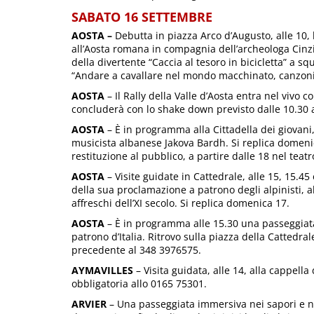
SABATO 16 SETTEMBRE
AOSTA –
Debutta in piazza Arco d’Augusto, alle 10,
all’Aosta romana in compagnia dell’archeologa Cinzia
della divertente “Caccia al tesoro in bicicletta” a s
“Andare a cavallare nel mondo macchinato, canzoni e
AOSTA
– Il Rally della Valle d’Aosta entra nel vivo c
concluderà con lo shake down previsto dalle 10.30 a
AOSTA
– È in programma alla Cittadella dei giovani, 
musicista albanese Jakova Bardh. Si replica domenic
restituzione al pubblico, a partire dalle 18 nel teatro
AOSTA
– Visite guidate in Cattedrale, alle 15, 15.4
della sua proclamazione a patrono degli alpinisti, al
affreschi dell’XI secolo. Si replica domenica 17.
AOSTA
– È in programma alle 15.30 una passeggiata 
patrono d’Italia. Ritrovo sulla piazza della Cattedra
precedente al 348 3976575.
AYMAVILLES
– Visita guidata, alle 14, alla cappell
obbligatoria allo 0165 75301.
ARVIER
– Una passeggiata immersiva nei sapori e ne