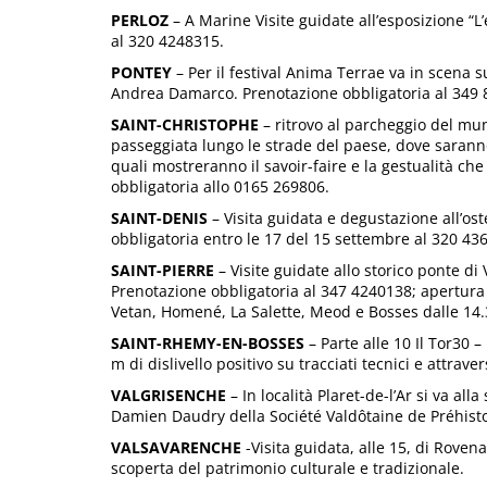
PERLOZ
– A Marine Visite guidate all’esposizione “L’
al 320 4248315.
PONTEY
– Per il festival Anima Terrae va in scena s
Andrea Damarco. Prenotazione obbligatoria al 349 
SAINT-CHRISTOPHE
– ritrovo al parcheggio del mun
passeggiata lungo le strade del paese, dove saranno lo
quali mostreranno il savoir-faire e la gestualità ch
obbligatoria allo 0165 269806.
SAINT-DENIS
– Visita guidata e degustazione all’os
obbligatoria entro le 17 del 15 settembre al 320 43
SAINT-PIERRE
– Visite guidate allo storico ponte di
Prenotazione obbligatoria al 347 4240138; apertura 
Vetan, Homené, La Salette, Meod e Bosses dalle 14.3
SAINT-RHEMY-EN-BOSSES
– Parte alle 10 Il Tor30 
m di dislivello positivo su tracciati tecnici e attrav
VALGRISENCHE
– In località Plaret-de-l’Ar si va all
Damien Daudry della Société Valdôtaine de Préhisto
VALSAVARENCHE
-Visita guidata, alle 15, di Rovena
scoperta del patrimonio culturale e tradizionale.