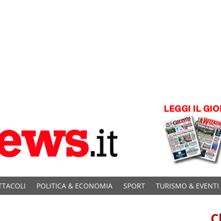
TTACOLI
POLITICA & ECONOMIA
SPORT
TURISMO & EVENTI
C