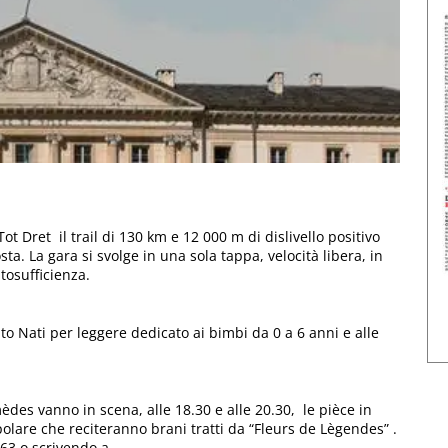
Tot Dret il trail di 130 km e 12 000 m di dislivello positivo
osta. La gara si svolge in una sola tappa, velocità libera, in
tosufficienza.
ento Nati per leggere dedicato ai bimbi da 0 a 6 anni e alle
es vanno in scena, alle 18.30 e alle 20.30, le pièce in
polare che reciteranno brani tratti da “Fleurs de Lègendes” .
63 o scrivendo a