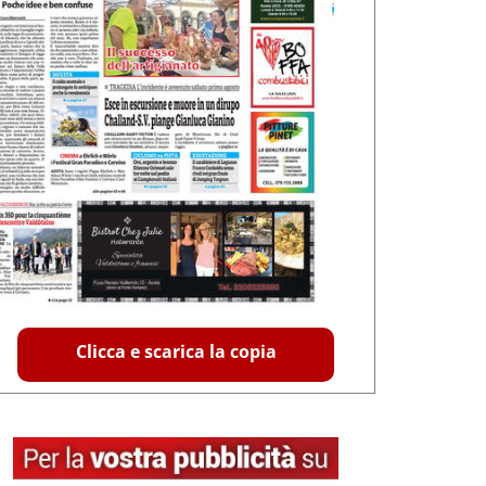
Clicca e scarica la copia