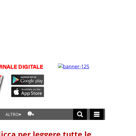
ALTRO
licca per leggere tutte le