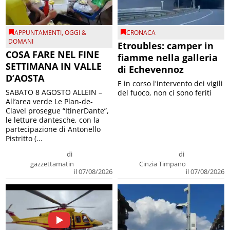
APPUNTAMENTI
,
OGGI &
CRONACA
DOMANI
Etroubles: camper in
COSA FARE NEL FINE
fiamme nella galleria
SETTIMANA IN VALLE
di Echevennoz
D’AOSTA
E in corso l'intervento dei vigili
SABATO 8 AGOSTO ALLEIN –
del fuoco, non ci sono feriti
All’area verde Le Plan-de-
Clavel prosegue “ItinerDante”,
le letture dantesche, con la
partecipazione di Antonello
Pistritto (...
di
di
gazzettamatin
Cinzia Timpano
il 07/08/2026
il 07/08/2026