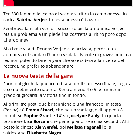
Tor 330 femminile: colpo di scena: si ritira la campionessa in
carica
Sabrina Verjee
, in testa adesso è bagarre.
Sembrava lanciata verso il successo bis la britannica Verjee,
Ma un problema a un piede l’ha costretta al ritiro poco dopo
Chardonnay.
Alla base vita di Donnas Verjee ci è arrivata, però su un
automezzo. I sanitari l’hanno visitata. Niente di gravissimo, ma
lei, non potendo fare la gara che voleva (era alla ricerca del
record), ha preferito abbandonare.
La nuova testa della gara
Fuori dai giochi la più accreditata per il successo finale, la gara
è completamente riaperta. Sono almeno 4 o 5 le runner in
grado di giocarsi la vittoria fino in fondo.
Ai primi tre posti due britanniche e una francese. In testa
(Perloz) c’è
Emma Stuart
, che ha un vantaggio di appena 8
minuti su
Sophie Grant
e 14′ su
Jocelyne Pauly
. In quarta
posizione
Lisa Borzani
che piano piano rosicchia secondi. Al 5°
posto la cinese
Xie Wenfei
, poi
Melissa Paganelli
e la
valdostana
Elisabetta Negra
.