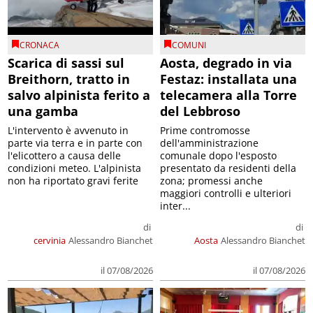
CRONACA
COMUNI
Scarica di sassi sul
Aosta, degrado in via
Breithorn, tratto in
Festaz: installata una
salvo alpinista ferito a
telecamera alla Torre
una gamba
del Lebbroso
L'intervento è avvenuto in
Prime contromosse
parte via terra e in parte con
dell'amministrazione
l'elicottero a causa delle
comunale dopo l'esposto
condizioni meteo. L'alpinista
presentato da residenti della
non ha riportato gravi ferite
zona; promessi anche
maggiori controlli e ulteriori
inter...
di
di
cervinia
Alessandro Bianchet
Aosta
Alessandro Bianchet
il 07/08/2026
il 07/08/2026