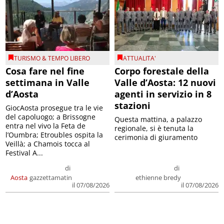
TURISMO & TEMPO LIBERO
ATTUALITA'
Cosa fare nel fine
Corpo forestale della
settimana in Valle
Valle d’Aosta: 12 nuovi
d’Aosta
agenti in servizio in 8
stazioni
GiocAosta prosegue tra le vie
del capoluogo; a Brissogne
Questa mattina, a palazzo
entra nel vivo la Feta de
regionale, si è tenuta la
l’Oumbra; Etroubles ospita la
cerimonia di giuramento
Veillà; a Chamois tocca al
Festival A...
di
di
Aosta
gazzettamatin
ethienne bredy
il 07/08/2026
il 07/08/2026