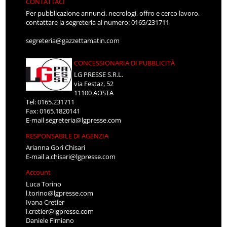
CONTATTACI
Per pubblicazione annunci, necrologi, offro e cerco lavoro,
contattare la segreteria al numero: 0165/231711
segreteria@gazzettamatin.com
CONCESSIONARIA DI PUBBLICITÀ
LG PRESSE S.R.L.
via Festaz, 52
11100 AOSTA
Tel: 0165.231711
Fax: 0165.1820141
E-mail
segreteria@lgpresse.com
RESPONSABILE DI AGENZIA
Arianna Gori Chisari
E-mail
a.chisari@lgpresse.com
Account
Luca Torino
l.torino@lgpresse.com
Ivana Cretier
i.cretier@lgpresse.com
Daniele Fimiano