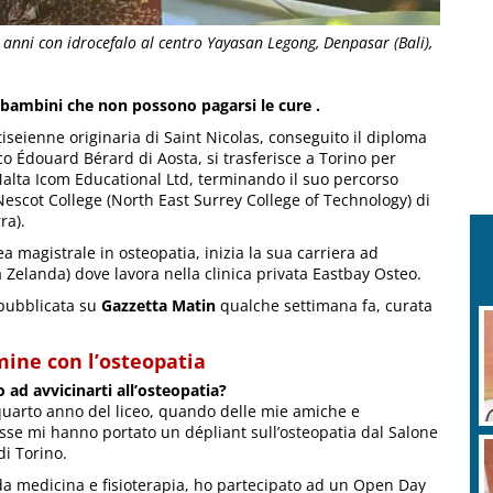
anni con idrocefalo al centro Yayasan Legong, Denpasar (Bali),
i bambini che non possono pagarsi le cure
.
tiseienne originaria di Saint Nicolas, conseguito il diploma
ico Édouard Bérard di Aosta, si trasferisce a Torino per
alta Icom Educational Ltd, terminando il suo percorso
 Nescot College (North East Surrey College of Technology) di
ra).
a magistrale in osteopatia, inizia la sua carriera ad
Zelanda) dove lavora nella clinica privata Eastbay Osteo.
a pubblicata su
Gazzetta Matin
qualche settimana fa, curata
mine con l’osteopatia
o ad avvicinarti all’osteopatia?
l quarto anno del liceo, quando delle mie amiche e
se mi hanno portato un dépliant sull’osteopatia dal Salone
di Torino.
da medicina e fisioterapia, ho partecipato ad un Open Day