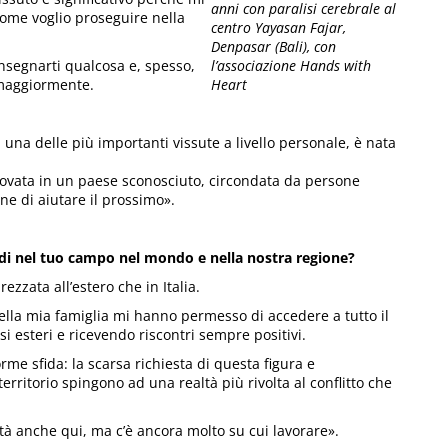
anni con paralisi cerebrale al
come voglio proseguire nella
centro Yayasan Fajar,
Denpasar (Bali), con
nsegnarti qualcosa e, spesso,
l’associazione Hands with
 maggiormente.
Heart
una delle più importanti vissute a livello personale, è nata
trovata in un paese sconosciuto, circondata da persone
ne di aiutare il prossimo».
vedi nel tuo campo nel mondo e nella nostra regione?
zzata all’estero che in Italia.
ella mia famiglia mi hanno permesso di accedere a tutto il
 esteri e ricevendo riscontri sempre positivi.
me sfida: la scarsa richiesta di questa figura e
erritorio spingono ad una realtà più rivolta al conflitto che
tà anche qui, ma c’è ancora molto su cui lavorare».