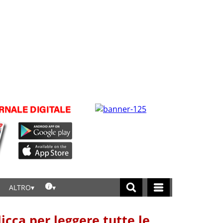
ALTRO
licca per leggere tutte le