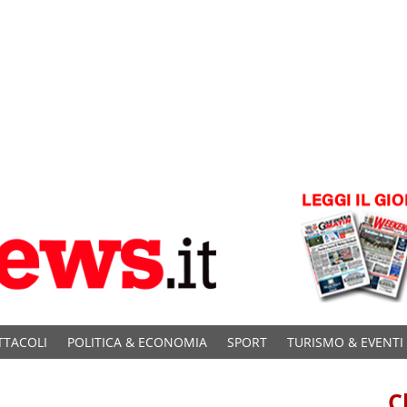
TTACOLI
POLITICA & ECONOMIA
SPORT
TURISMO & EVENTI
C