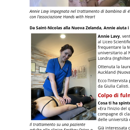
Annie Lavy impegnata nel trattamento di bambina di 4 
con l’associazione Hands with Heart
Da Saint-Nicolas alla Nuova Zelanda, Annie aiuta 
Annie Lavy
, ven
al Liceo Scientif
frequentare la M
universitario al
Londra (Inghilter
Ottenuta la laure
Auckland (Nuova 
Ecco l’intervist
da Giulia Calisti.
Colpo di ful
Cosa ti ha spint
«Era l’inizio de
compagne di clas
delle università 
Il trattamento su una paziente
Già interessata 
adulta alla clinica Eastbay Osteo a