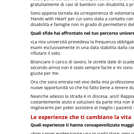
gratuitamente di casi di bambini con disabilità o p
Sono appena tornata da un’esperienza di volontariat
‘Hands with Heart’ per cui sono stata a contatto co
disabilità e famiglie non in grado di permettersi del
Quali sfide hai affrontato nel tuo percorso univers
«La mia università prevedeva la frequenza obbligator
esami esclusivamente in una data stabilita dalla co
rifiutare il voto.
Bilanciare il carico di lavoro, le strette date di scade
secondo anno) non è stato sempre facile e mi sono i
giusta per me.
Ora che sono entrata nel vivo della mia profession
nuove opportunità so che ho fatto bene a tenere dur
Neanche adesso la strada è in discesa, anzi! Rappo
costantemente aiuto e soluzioni da parte mia non 
migliorarmi per poter assistere al meglio i pazienti 
Le esperienze che ti cambiano la vita
Quali esperienze ti hanno consapevolizzata magg
«Non saprei evidenziarne una in particolare: ogni vi