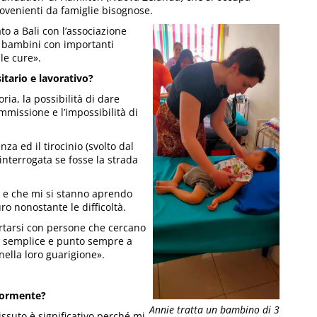
rovenienti da famiglie bisognose.
o a Bali con l’associazione
n bambini con importanti
le cure».
itario e lavorativo?
ia, la possibilità di dare
mmissione e l’impossibilità di
nza ed il tirocinio (svolto dal
nterrogata se fosse la strada
e e che mi si stanno aprendo
o nonostante le difficoltà.
rtarsi con persone che cercano
è semplice e punto sempre a
nella loro guarigione».
iormente?
Annie tratta un bambino di 3
ssuto è significativo perché mi