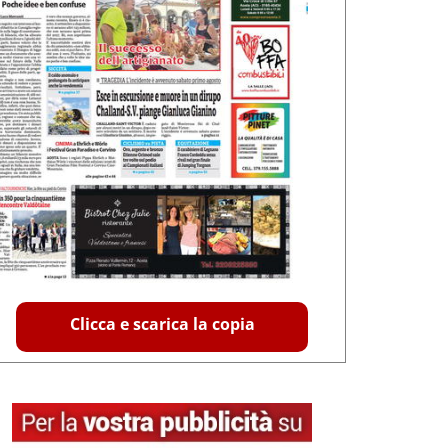
Clicca e scarica la copia