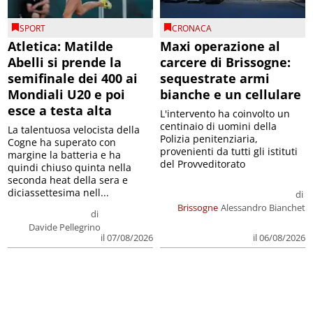
SPORT
CRONACA
Atletica: Matilde
Maxi operazione al
Abelli si prende la
carcere di Brissogne:
semifinale dei 400 ai
sequestrate armi
Mondiali U20 e poi
bianche e un cellulare
esce a testa alta
L'intervento ha coinvolto un
centinaio di uomini della
La talentuosa velocista della
Polizia penitenziaria,
Cogne ha superato con
provenienti da tutti gli istituti
margine la batteria e ha
del Provveditorato
quindi chiuso quinta nella
seconda heat della sera e
diciassettesima nell...
di
Brissogne
Alessandro Bianchet
di
Davide Pellegrino
il 07/08/2026
il 06/08/2026