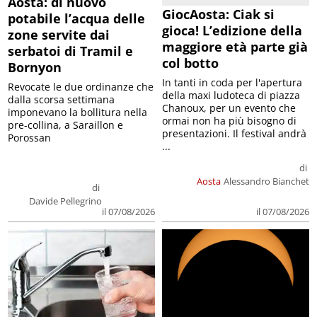
Aosta: di nuovo
GiocAosta: Ciak si
potabile l’acqua delle
gioca! L’edizione della
zone servite dai
maggiore età parte già
serbatoi di Tramil e
col botto
Bornyon
In tanti in coda per l'apertura
Revocate le due ordinanze che
della maxi ludoteca di piazza
dalla scorsa settimana
Chanoux, per un evento che
imponevano la bollitura nella
ormai non ha più bisogno di
pre-collina, a Saraillon e
presentazioni. Il festival andrà
Porossan
...
di
Aosta
Alessandro Bianchet
di
Davide Pellegrino
il 07/08/2026
il 07/08/2026