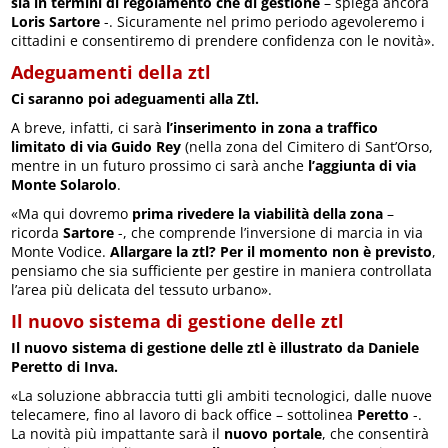
sia in termini di regolamento che di gestione
– spiega ancora
Loris Sartore
-. Sicuramente nel primo periodo agevoleremo i
cittadini e consentiremo di prendere confidenza con le novità».
Adeguamenti della ztl
Ci saranno poi adeguamenti alla Ztl.
A breve, infatti, ci sarà
l’inserimento in zona a traffico
limitato di via Guido Rey
(nella zona del Cimitero di Sant’Orso,
mentre in un futuro prossimo ci sarà anche
l’aggiunta di via
Monte Solarolo
.
«Ma qui dovremo
prima rivedere la viabilità della zona
–
ricorda
Sartore
-, che comprende l’inversione di marcia in via
Monte Vodice.
Allargare la ztl? Per il momento non è previsto
,
pensiamo che sia sufficiente per gestire in maniera controllata
l’area più delicata del tessuto urbano».
Il nuovo sistema di gestione delle ztl
Il nuovo sistema di gestione delle ztl è illustrato da Daniele
Peretto di Inva.
«La soluzione abbraccia tutti gli ambiti tecnologici, dalle nuove
telecamere, fino al lavoro di back office – sottolinea
Peretto
-.
La novità più impattante sarà il
nuovo portale
, che consentirà