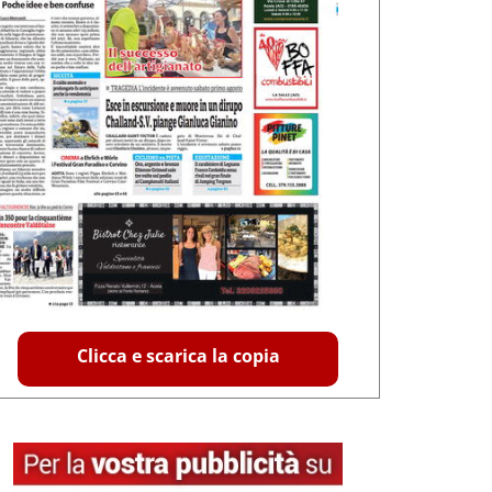
Clicca e scarica la copia