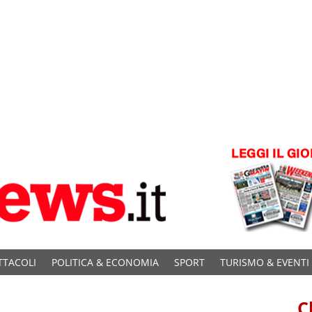
TTACOLI
POLITICA & ECONOMIA
SPORT
TURISMO & EVENTI
C