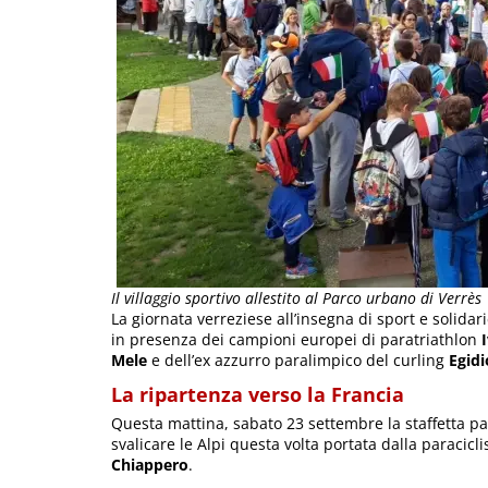
Il villaggio sportivo allestito al Parco urbano di Verrès
La giornata verreziese all’insegna di sport e solidar
in presenza dei campioni europei di paratriathlon
I
Mele
e dell’ex azzurro paralimpico del curling
Egid
La ripartenza verso la Francia
Questa mattina, sabato 23 settembre la staffetta para
svalicare le Alpi questa volta portata dalla paracicl
Chiappero
.