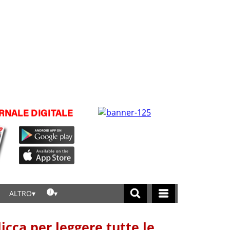
ALTRO
licca per leggere tutte le