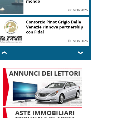
il 07/08/2026
Unipol, +42% a 1,06 mld utile
netto gruppo I semestre (con
Bper)
il 07/08/2026
❮
❯