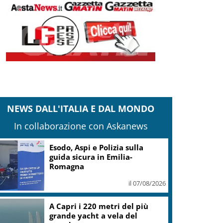
NEWS DALL'ITALIA E DAL MONDO
In collaborazione con Askanews
Caldo almeno fino a
Ferragosto: attesi 38-39 gradi a
Roma e Milano
il 07/08/2026
Coldiretti: 60% del territorio
italiano è colpito dalla siccità