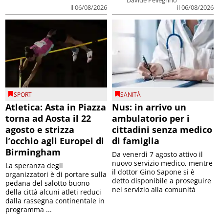
Davide Pellegrino
il 06/08/2026
il 06/08/2026
SPORT
SANITÀ
Atletica: Asta in Piazza
Nus: in arrivo un
torna ad Aosta il 22
ambulatorio per i
agosto e strizza
cittadini senza medico
l’occhio agli Europei di
di famiglia
Birmingham
Da venerdì 7 agosto attivo il
nuovo servizio medico, mentre
La speranza degli
il dottor Gino Sapone si è
organizzatori è di portare sulla
detto disponibile a proseguire
pedana del salotto buono
nel servizio alla comunità
della città alcuni atleti reduci
dalla rassegna continentale in
programma ...