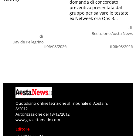
domanda di concordato
preventivo presentata dal
gruppo per salvare le testate
ex Netweek ora Ops R...
di
Redazione Aosta News
di
Davide Pellegrino
il 06/08/2026
il 06/08/2026
Quotidiano online Iscrizione al Tribunale di Aosta n.
8/2012
Autorizzazione del 13/12/2012
www.gazzettamatin.com
Editore