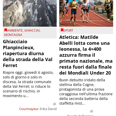
AMBIENTE
,
GHIACCIAI
,
SPORT
MONTAGNA
Atletica: Matilde
Ghiacciaio
Abelli lotta come una
Planpincieux,
leonessa, la 4×400
riapertura diurna
azzurra firma il
della strada della Val
primato nazionale, ma
Ferret
resta fuori dalla finale
dei Mondiali Under 20
Riapre oggi, giovedì 6 agosto,
solo di giorno e solo in
Buon debutto iridato della
discesa, la strada comunale
stellina della Cogne,
della Val Ferret; si riduce lo
protagonista di una prova
scenario di rischio, in
coraggiosa nell'ultima frazione
movimento u...
della seconda batteria della
staffetta mist...
di
Courmayeur
Erika David
di