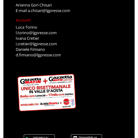
Arianna Gori Chisari
E-mail
a.chisari@lgpresse.com
Account
Luca Torino
l.torino@lgpresse.com
Ivana Cretier
i.cretier@lgpresse.com
Daniele Fimiano
d.fimiano@lgpresse.com