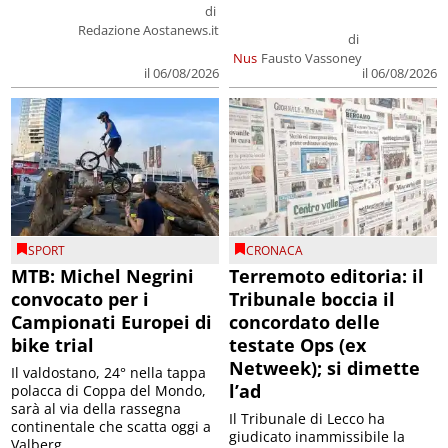
di
Redazione Aostanews.it
di
Nus
Fausto Vassoney
il 06/08/2026
il 06/08/2026
SPORT
CRONACA
MTB: Michel Negrini
Terremoto editoria: il
convocato per i
Tribunale boccia il
Campionati Europei di
concordato delle
bike trial
testate Ops (ex
Netweek); si dimette
Il valdostano, 24° nella tappa
l’ad
polacca di Coppa del Mondo,
sarà al via della rassegna
Il Tribunale di Lecco ha
continentale che scatta oggi a
giudicato inammissibile la
Valberg