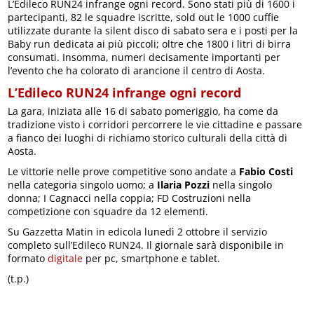
L’Edileco RUN24 infrange ogni record. Sono stati più di 1600 i
partecipanti, 82 le squadre iscritte, sold out le 1000 cuffie
utilizzate durante la silent disco di sabato sera e i posti per la
Baby run dedicata ai più piccoli; oltre che 1800 i litri di birra
consumati. Insomma, numeri decisamente importanti per
l’evento che ha colorato di arancione il centro di Aosta.
L’Edileco RUN24 infrange ogni record
La gara, iniziata alle 16 di sabato pomeriggio, ha come da
tradizione visto i corridori percorrere le vie cittadine e passare
a fianco dei luoghi di richiamo storico culturali della città di
Aosta.
Le vittorie nelle prove competitive sono andate a
Fabio Costi
nella categoria singolo uomo; a
Ilaria Pozzi
nella singolo
donna; I Cagnacci nella coppia; FD Costruzioni nella
competizione con squadre da 12 elementi.
Su Gazzetta Matin in edicola lunedì 2 ottobre il servizio
completo sull’Edileco RUN24. Il giornale sarà disponibile in
formato
digitale
per pc, smartphone e tablet.
(t.p.)