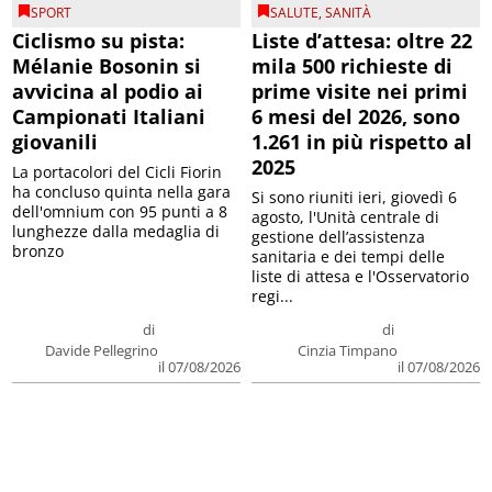
SPORT
SALUTE
,
SANITÀ
Ciclismo su pista:
Liste d’attesa: oltre 22
Mélanie Bosonin si
mila 500 richieste di
avvicina al podio ai
prime visite nei primi
Campionati Italiani
6 mesi del 2026, sono
giovanili
1.261 in più rispetto al
2025
La portacolori del Cicli Fiorin
ha concluso quinta nella gara
Si sono riuniti ieri, giovedì 6
dell'omnium con 95 punti a 8
agosto, l'Unità centrale di
lunghezze dalla medaglia di
gestione dell’assistenza
bronzo
sanitaria e dei tempi delle
liste di attesa e l'Osservatorio
regi...
di
di
Davide Pellegrino
Cinzia Timpano
il 07/08/2026
il 07/08/2026