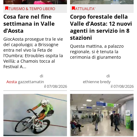
TURISMO & TEMPO LIBERO
ATTUALITA'
Cosa fare nel fine
Corpo forestale della
settimana in Valle
Valle d’Aosta: 12 nuovi
d’Aosta
agenti in servizio in 8
stazioni
GiocAosta prosegue tra le vie
del capoluogo; a Brissogne
Questa mattina, a palazzo
entra nel vivo la Feta de
regionale, si è tenuta la
l’Oumbra; Etroubles ospita la
cerimonia di giuramento
Veillà; a Chamois tocca al
Festival A...
di
di
Aosta
gazzettamatin
ethienne bredy
il 07/08/2026
il 07/08/2026