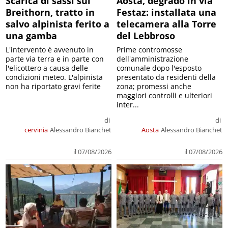
Scarica di sassi sul
Aosta, degrado in via
Breithorn, tratto in
Festaz: installata una
salvo alpinista ferito a
telecamera alla Torre
una gamba
del Lebbroso
L'intervento è avvenuto in
Prime contromosse
parte via terra e in parte con
dell'amministrazione
l'elicottero a causa delle
comunale dopo l'esposto
condizioni meteo. L'alpinista
presentato da residenti della
non ha riportato gravi ferite
zona; promessi anche
maggiori controlli e ulteriori
inter...
di
di
cervinia
Alessandro Bianchet
Aosta
Alessandro Bianchet
il 07/08/2026
il 07/08/2026