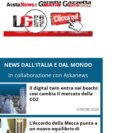
NEWS DALL'ITALIA E DAL MONDO
In collaborazione con Askanews
Leone, Wwf: dall’India un
segnale di speranza, nel
Gurajat +32%
il 09/08/2026
Outdoor, più praticanti e più
soccorsi: il nodo della