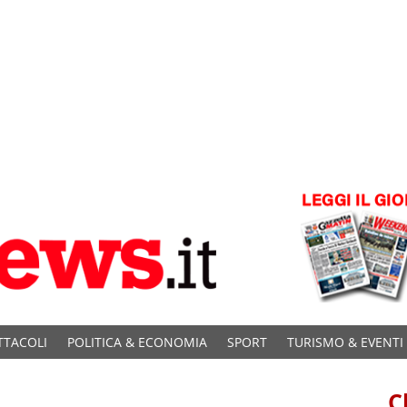
TTACOLI
POLITICA & ECONOMIA
SPORT
TURISMO & EVENTI
C