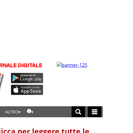
ALTRO
licca per leggere tutte le