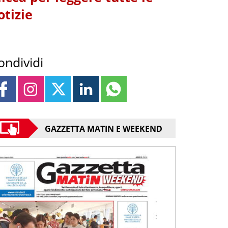
otizie
ondividi
GAZZETTA MATIN E WEEKEND