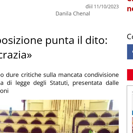
di
il
11/10/2023
n
Danila Chenal
C
posizione punta il dito:
crazia»
o dure critiche sulla mancata condivisione
a di legge degli Statuti, presentata dalle
loni