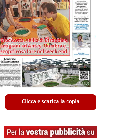
Clicca e scarica la copia