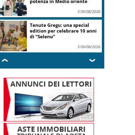
sicurezza
il 09/08/2026
Fornacelle apre “Vinoteka”
spazio degustazione nel cuore
di Bolgheri
il 09/08/2026
❮
❯